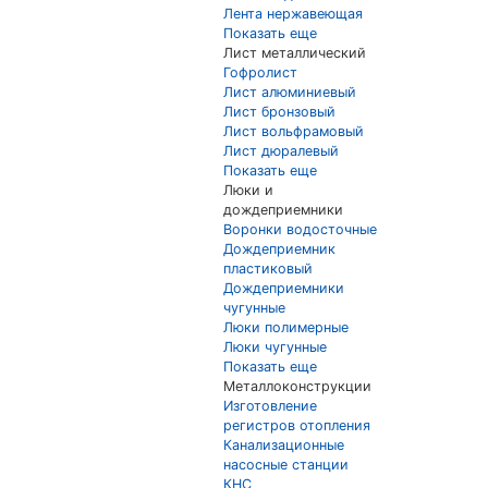
Лента нержавеющая
Показать еще
Лист металлический
Гофролист
Лист алюминиевый
Лист бронзовый
Лист вольфрамовый
Лист дюралевый
Показать еще
Люки и
дождеприемники
Воронки водосточные
Дождеприемник
пластиковый
Дождеприемники
чугунные
Люки полимерные
Люки чугунные
Показать еще
Металлоконструкции
Изготовление
регистров отопления
Канализационные
насосные станции
КНС