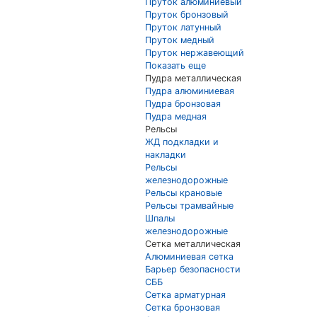
Пруток алюминиевый
Пруток бронзовый
Пруток латунный
Пруток медный
Пруток нержавеющий
Показать еще
Пудра металлическая
Пудра алюминиевая
Пудра бронзовая
Пудра медная
Рельсы
ЖД подкладки и
накладки
Рельсы
железнодорожные
Рельсы крановые
Рельсы трамвайные
Шпалы
железнодорожные
Сетка металлическая
Алюминиевая сетка
Барьер безопасности
СББ
Сетка арматурная
Сетка бронзовая