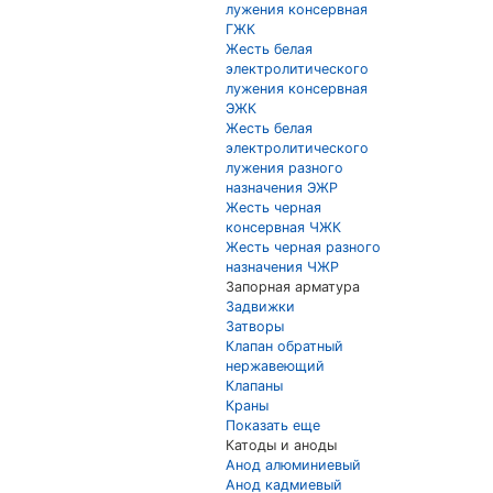
лужения консервная
ГЖК
Жесть белая
электролитического
лужения консервная
ЭЖК
Жесть белая
электролитического
лужения разного
назначения ЭЖР
Жесть черная
консервная ЧЖК
Жесть черная разного
назначения ЧЖР
Запорная арматура
Задвижки
Затворы
Клапан обратный
нержавеющий
Клапаны
Краны
Показать еще
Катоды и аноды
Анод алюминиевый
Анод кадмиевый