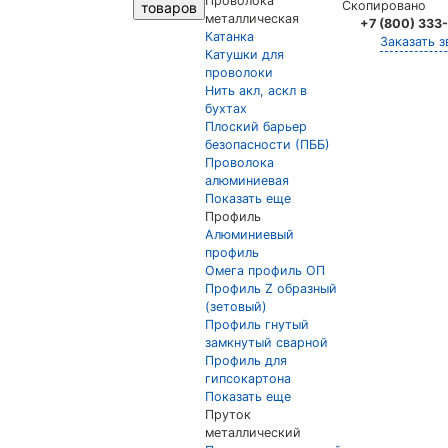
Проволока
Скопировано
товаров
металлическая
+7 (800) 333
Катанка
Заказать з
Катушки для
проволоки
Нить акл, аскл в
бухтах
Плоский барьер
безопасности (ПББ)
Проволока
алюминиевая
Показать еще
Профиль
Алюминиевый
профиль
Омега профиль ОП
Профиль Z образный
(зетовый)
Профиль гнутый
замкнутый сварной
Профиль для
гипсокартона
Показать еще
Пруток
металлический