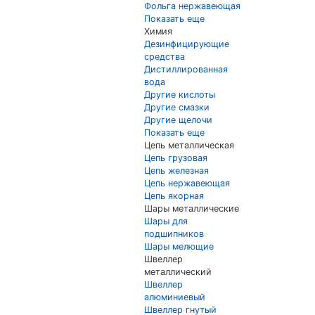
Фольга нержавеющая
Показать еще
Химия
Дезинфицирующие
средства
Дистиллированная
вода
Другие кислоты
Другие смазки
Другие щелочи
Показать еще
Цепь металлическая
Цепь грузовая
Цепь железная
Цепь нержавеющая
Цепь якорная
Шары металлические
Шары для
подшипников
Шары мелющие
Швеллер
металлический
Швеллер
алюминиевый
Швеллер гнутый