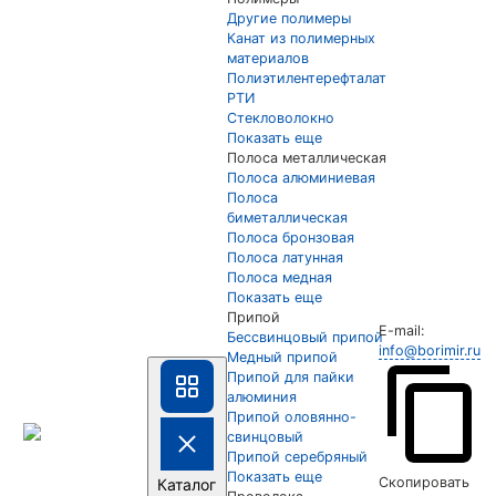
Другие полимеры
Канат из полимерных
материалов
Полиэтилентерефталат
РТИ
Стекловолокно
Показать еще
Полоса металлическая
Полоса алюминиевая
Полоса
биметаллическая
Полоса бронзовая
Полоса латунная
Полоса медная
Показать еще
Припой
E-mail:
Бессвинцовый припой
info@borimir.ru
Медный припой
Припой для пайки
алюминия
Припой оловянно-
свинцовый
Припой серебряный
Показать еще
Скопировать
Каталог