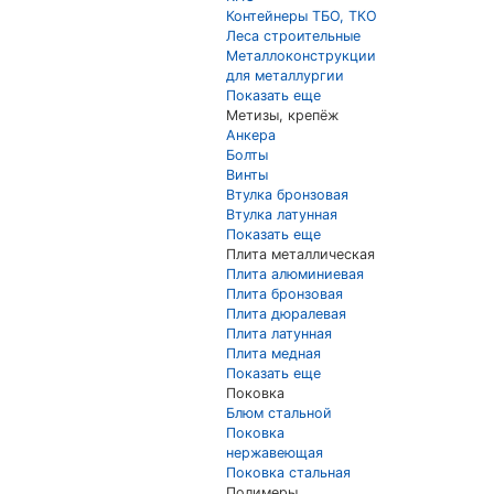
Контейнеры ТБО, ТКО
Леса строительные
Металлоконструкции
для металлургии
Показать еще
Метизы, крепёж
Анкера
Болты
Винты
Втулка бронзовая
Втулка латунная
Показать еще
Плита металлическая
Плита алюминиевая
Плита бронзовая
Плита дюралевая
Плита латунная
Плита медная
Показать еще
Поковка
Блюм стальной
Поковка
нержавеющая
Поковка стальная
Полимеры