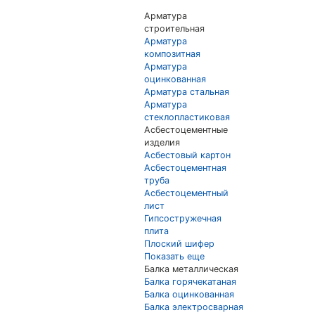
Арматура
строительная
Арматура
композитная
Арматура
оцинкованная
Арматура стальная
Арматура
стеклопластиковая
Асбестоцементные
изделия
Асбестовый картон
Асбестоцементная
труба
Асбестоцементный
лист
Гипсостружечная
плита
Плоский шифер
Показать еще
Балка металлическая
Балка горячекатаная
Балка оцинкованная
Балка электросварная