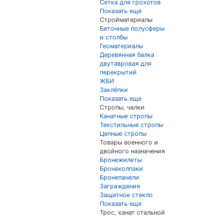
Сетка для грохотов
Показать еще
Стройматериалы
Бетонные полусферы
и столбы
Геоматериалы
Деревянная балка
двутавровая для
перекрытий
ЖБИ
Заклёпки
Показать еще
Стропы, чалки
Канатные стропы
Текстильные стропы
Цепные стропы
Товары военного и
двойного назначения
Бронежилеты
Бронеколпаки
Бронепанели
Заграждения
Защитное стекло
Показать еще
Трос, канат стальной