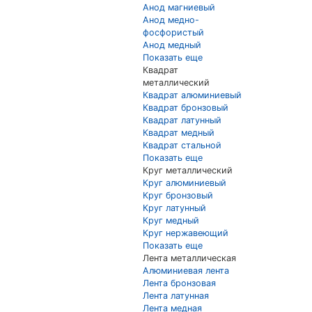
Анод магниевый
Анод медно-
фосфористый
Анод медный
Показать еще
Квадрат
металлический
Квадрат алюминиевый
Квадрат бронзовый
Квадрат латунный
Квадрат медный
Квадрат стальной
Показать еще
Круг металлический
Круг алюминиевый
Круг бронзовый
Круг латунный
Круг медный
Круг нержавеющий
Показать еще
Лента металлическая
Алюминиевая лента
Лента бронзовая
Лента латунная
Лента медная