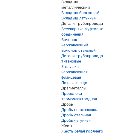
Вкладыш
металлический
Вкладыш бронзовый
Вкладыш латунный
Детали трубопровода
Бессварные муфтовые
соединения
Бочонок
нержавеющий
Бочонок стальной
Детали трубопровода
титановые
Заглушка
нержавеющая
фланцевая
Показать еще
Драгметаллы
Проволока
термоэлектродная
Дробь
Дробь нержавеющая
Дробь стальная
Дробь чугунная
Жесть
Жесть белая горячего