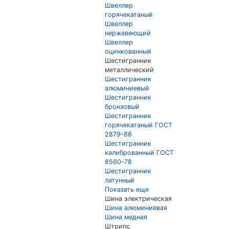
Швеллер
горячекатаный
Швеллер
нержавеющий
Швеллер
оцинкованный
Шестигранник
металлический
Шестигранник
алюминиевый
Шестигранник
бронзовый
Шестигранник
горячекатаный ГОСТ
2879-88
Шестигранник
калиброванный ГОСТ
8560-78
Шестигранник
латунный
Показать еще
Шина электрическая
Шина алюминиевая
Шина медная
Штрипс