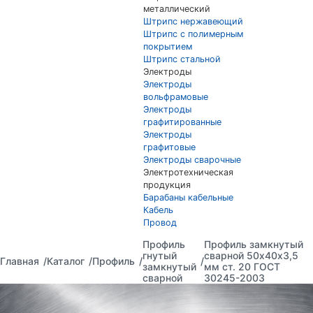
металлический
Штрипс нержавеющий
Штрипс с полимерным
покрытием
Штрипс стальной
Электроды
Электроды
вольфрамовые
Электроды
графитированные
Электроды
графитовые
Электроды сварочные
Электротехническая
продукция
Барабаны кабельные
Кабель
Провод
Профиль
Профиль замкнутый
гнутый
сварной 50х40х3,5
Главная
Каталог
Профиль
замкнутый
мм ст. 20 ГОСТ
сварной
30245-2003