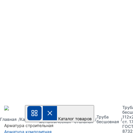
Труб
бесш
Труба
Труба
Труба
112х
Каталог товаров
Главная
Каталог
металлическая
стальная
бесшовная
ст. 1
Арматура строительная
ГОС
8732
Арматура композитная