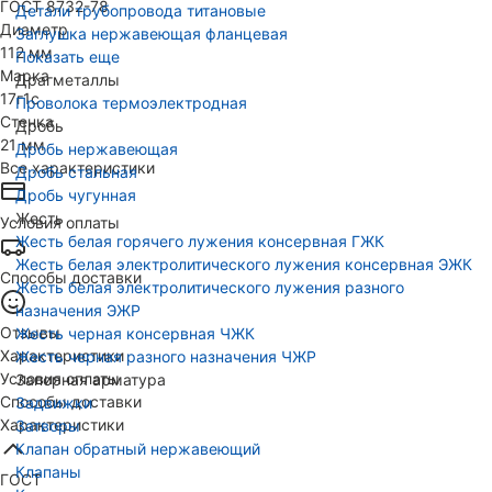
ГОСТ 8732-78
Детали трубопровода титановые
Диаметр
Заглушка нержавеющая фланцевая
112 мм
Показать еще
Марка
Драгметаллы
17г1с
Проволока термоэлектродная
Стенка
Дробь
21 мм
Дробь нержавеющая
Все характеристики
Дробь стальная
Дробь чугунная
Жесть
Условия оплаты
Жесть белая горячего лужения консервная ГЖК
Жесть белая электролитического лужения консервная ЭЖК
Способы доставки
Жесть белая электролитического лужения разного
назначения ЭЖР
Отзывы
Жесть черная консервная ЧЖК
Характеристики
Жесть черная разного назначения ЧЖР
Условия оплаты
Запорная арматура
Способы доставки
Задвижки
Характеристики
Затворы
Клапан обратный нержавеющий
Клапаны
ГОСТ