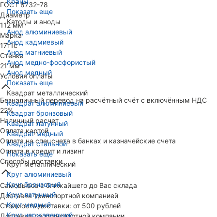
Краны
ГОСТ 8732-78
Показать еще
Диаметр
Катоды и аноды
112 мм
Анод алюминиевый
Марка
Анод кадмиевый
17г1с
Анод магниевый
Стенка
Анод медно-фосфористый
21 мм
Анод медный
Условия оплаты
Показать еще
Квадрат металлический
Безналичный перевод на расчётный счёт с включённым НДС
Квадрат алюминиевый
22%
Квадрат бронзовый
Наличный расчет
Квадрат латунный
Оплата картой
Квадрат медный
Оплата на спецсчета в банках и казначейские счета
Квадрат стальной
Оплата в кредит и лизинг
Показать еще
Способы доставки
Круг металлический
Круг алюминиевый
Круг бронзовый
Самовывоз с ближайшего до Вас склада
Круг латунный
Доставка транспортной компанией
Круг медный
Стоимость доставки: от 500 рублей
Круг нержавеющий
Доставка до транспортной компании