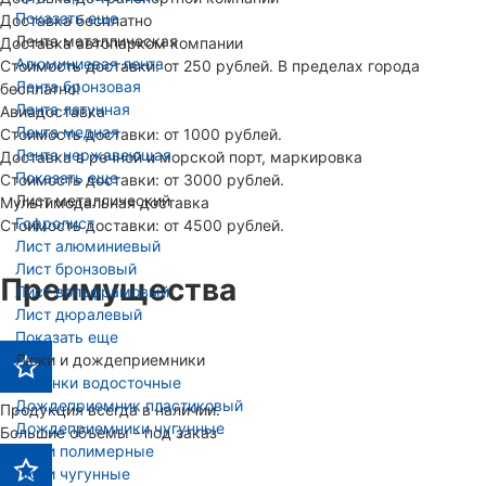
Показать еще
Доставка бесплатно
Лента металлическая
Доставка автопарком компании
Алюминиевая лента
Стоимость доставки: от 250 рублей. В пределах города
Лента бронзовая
бесплатно!
Лента латунная
Авиадоставка
Лента медная
Стоимость доставки: от 1000 рублей.
Лента нержавеющая
Доставка в речной и морской порт, маркировка
Показать еще
Стоимость доставки: от 3000 рублей.
Лист металлический
Мультимодальная доставка
Гофролист
Стоимость доставки: от 4500 рублей.
Лист алюминиевый
Лист бронзовый
Преимущества
Лист вольфрамовый
Лист дюралевый
Показать еще
Люки и дождеприемники
Воронки водосточные
Дождеприемник пластиковый
Продукция всегда в наличии.
Дождеприемники чугунные
Большие объемы - под заказ
Люки полимерные
Люки чугунные