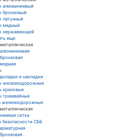
к алюминиевый
к бронзовый
к латунный
к медный
к нержавеющий
ать еще
 металлическая
 алюминиевая
 бронзовая
 медная
ы
дкладки и накладки
ы железнодорожные
ы крановые
ы трамвайные
 железнодорожные
 металлическая
ниевая сетка
р безопасности СББ
 арматурная
 бронзовая