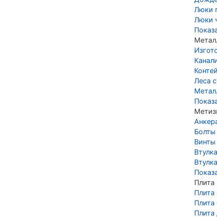
Люки 
Люки 
Показ
Метал
Изгот
Канал
Конте
Леса 
Метал
Показ
Метиз
Анкер
Болты
Винты
Втулк
Втулка
Показ
Плита
Плита
Плита
Плита