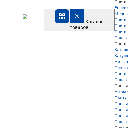
Припо
Бессв
Медны
Припо
Каталог
Припо
товаров
Припо
Показ
Прово
Катан
Катуш
Нить а
Плоск
Прово
Показ
Профи
Алюми
Омега
Профи
Профи
Профи
Показ
Пруто