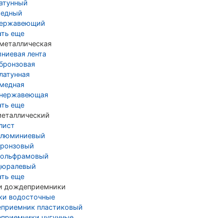
латунный
медный
нержавеющий
ать еще
 металлическая
ниевая лента
 бронзовая
латунная
 медная
 нержавеющая
ать еще
металлический
лист
алюминиевый
бронзовый
вольфрамовый
дюралевый
ать еще
и дождеприемники
ки водосточные
приемник пластиковый
приемники чугунные