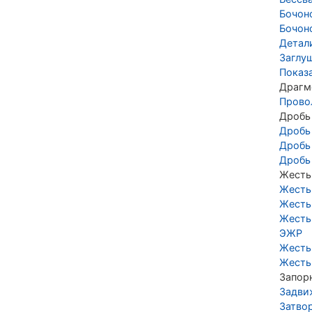
Бочон
Бочон
Детал
Заглу
Показ
Драгм
Прово
Дробь
Дробь
Дробь
Дробь
Жесть
Жесть
Жесть
Жесть
ЭЖР
Жесть
Жесть
Запор
Задви
Затво