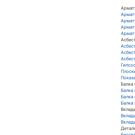
Армат
Армат
Армат
Армат
Армат
Асбес
Асбес
Асбес
Асбес
Гипсо
Плоск
Показ
Балка
Балка
Балка
Балка
Вклад
Вклад
Вклад
Детал
Бессв