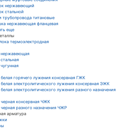
ок нержавеющий
ок стальной
и трубопровода титановые
шка нержавеющая фланцевая
ать еще
еталлы
лока термоэлектродная
 нержавеющая
 стальная
 чугунная
 белая горячего лужения консервная ГЖК
 белая электролитического лужения консервная ЭЖК
 белая электролитического лужения разного назначения
 черная консервная ЧЖК
 черная разного назначения ЧЖР
ная арматура
жки
ры