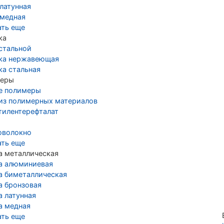
латунная
 медная
ать еще
ка
стальной
ка нержавеющая
ка стальная
еры
е полимеры
 из полимерных материалов
тилентерефталат
оволокно
ать еще
а металлическая
а алюминиевая
а биметаллическая
а бронзовая
а латунная
а медная
ать еще