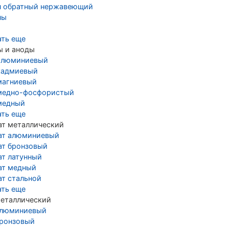
н обратный нержавеющий
ны
ать еще
ы и аноды
алюминиевый
кадмиевый
магниевый
медно-фосфористый
медный
ать еще
ат металлический
ат алюминиевый
ат бронзовый
ат латунный
ат медный
ат стальной
ать еще
металлический
алюминиевый
бронзовый