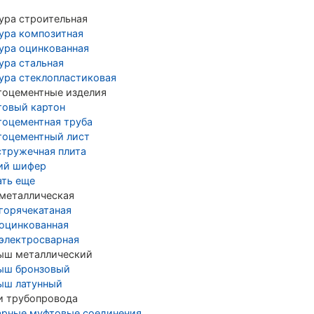
ура строительная
ура композитная
ура оцинкованная
ура стальная
ура стеклопластиковая
тоцементные изделия
товый картон
тоцементная труба
тоцементный лист
стружечная плита
ий шифер
ать еще
 металлическая
 горячекатаная
 оцинкованная
 электросварная
ыш металлический
ыш бронзовый
ыш латунный
и трубопровода
арные муфтовые соединения