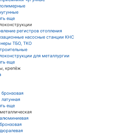
полимерные
чугунные
ать еще
локонструкции
овление регистров отопления
изационные насосные станции КНС
йнеры ТБО, ТКО
строительные
локонструкции для металлургии
ать еще
ы, крепёж
а
а бронзовая
 латунная
ать еще
 металлическая
 алюминиевая
 бронзовая
 дюралевая