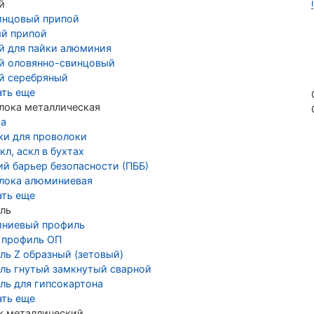
й
инцовый припой
й припой
й для пайки алюминия
й оловянно-свинцовый
й серебряный
ать еще
лока металлическая
ка
ки для проволоки
кл, аскл в бухтах
ий барьер безопасности (ПББ)
лока алюминиевая
ать еще
ль
ниевый профиль
 профиль ОП
ль Z образный (зетовый)
ль гнутый замкнутый сварной
ль для гипсокартона
ать еще
к металлический