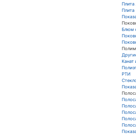
Плита 
Плита
Показ
Поков
Блюм 
Поков
Поков
Полим
Други
Канат
Полиэ
РТИ
Стекл
Показ
Полос
Полос
Полос
Полос
Полос
Полос
Показ