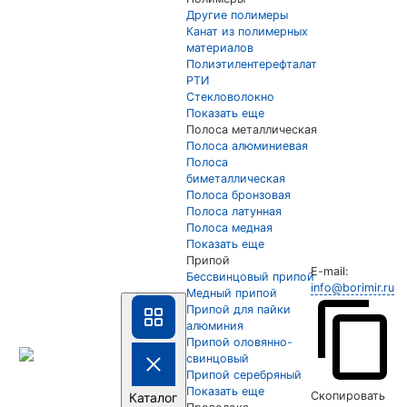
Другие полимеры
Канат из полимерных
материалов
Полиэтилентерефталат
РТИ
Стекловолокно
Показать еще
Полоса металлическая
Полоса алюминиевая
Полоса
биметаллическая
Полоса бронзовая
Полоса латунная
Полоса медная
Показать еще
Припой
E-mail:
Бессвинцовый припой
info@borimir.ru
Медный припой
Припой для пайки
алюминия
Припой оловянно-
свинцовый
Припой серебряный
Показать еще
Скопировать
Каталог