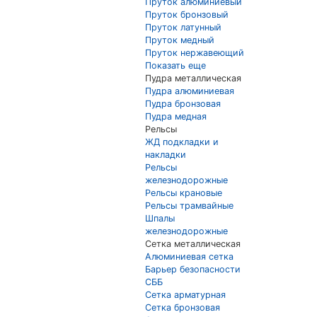
Пруток алюминиевый
Пруток бронзовый
Пруток латунный
Пруток медный
Пруток нержавеющий
Показать еще
Пудра металлическая
Пудра алюминиевая
Пудра бронзовая
Пудра медная
Рельсы
ЖД подкладки и
накладки
Рельсы
железнодорожные
Рельсы крановые
Рельсы трамвайные
Шпалы
железнодорожные
Сетка металлическая
Алюминиевая сетка
Барьер безопасности
СББ
Сетка арматурная
Сетка бронзовая