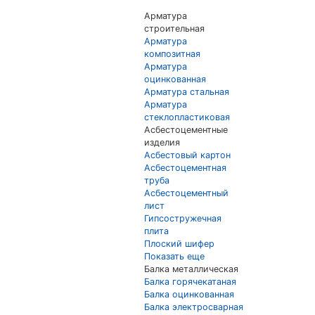
Арматура
строительная
Арматура
композитная
Арматура
оцинкованная
Арматура стальная
Арматура
стеклопластиковая
Асбестоцементные
изделия
Асбестовый картон
Асбестоцементная
труба
Асбестоцементный
лист
Гипсостружечная
плита
Плоский шифер
Показать еще
Балка металлическая
Балка горячекатаная
Балка оцинкованная
Балка электросварная