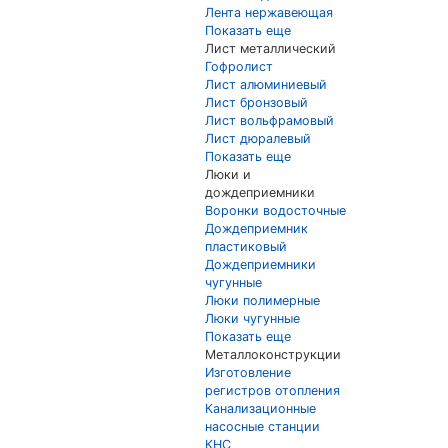
Лента нержавеющая
Показать еще
Лист металлический
Гофролист
Лист алюминиевый
Лист бронзовый
Лист вольфрамовый
Лист дюралевый
Показать еще
Люки и
дождеприемники
Воронки водосточные
Дождеприемник
пластиковый
Дождеприемники
чугунные
Люки полимерные
Люки чугунные
Показать еще
Металлоконструкции
Изготовление
регистров отопления
Канализационные
насосные станции
КНС