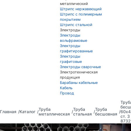
металлический
Штрипс нержавеющий
Штрипс с полимерным
покрытием
Штрипс стальной
Электроды
Электроды
вольфрамовые
Электроды
графитированные
Электроды
графитовые
Электроды сварочные
Электротехническая
продукция
Барабаны кабельные
Кабель
Провод
Труб
бесш
Труба
Труба
Труба
Главная
Каталог
60х4
металлическая
стальная
бесшовная
ст. 
8732