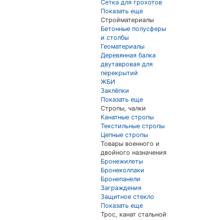
Сетка для грохотов
Показать еще
Стройматериалы
Бетонные полусферы
и столбы
Геоматериалы
Деревянная балка
двутавровая для
перекрытий
ЖБИ
Заклёпки
Показать еще
Стропы, чалки
Канатные стропы
Текстильные стропы
Цепные стропы
Товары военного и
двойного назначения
Бронежилеты
Бронеколпаки
Бронепанели
Заграждения
Защитное стекло
Показать еще
Трос, канат стальной