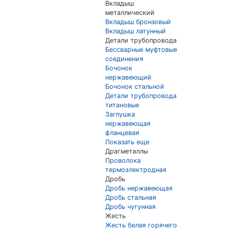
Вкладыш
металлический
Вкладыш бронзовый
Вкладыш латунный
Детали трубопровода
Бессварные муфтовые
соединения
Бочонок
нержавеющий
Бочонок стальной
Детали трубопровода
титановые
Заглушка
нержавеющая
фланцевая
Показать еще
Драгметаллы
Проволока
термоэлектродная
Дробь
Дробь нержавеющая
Дробь стальная
Дробь чугунная
Жесть
Жесть белая горячего