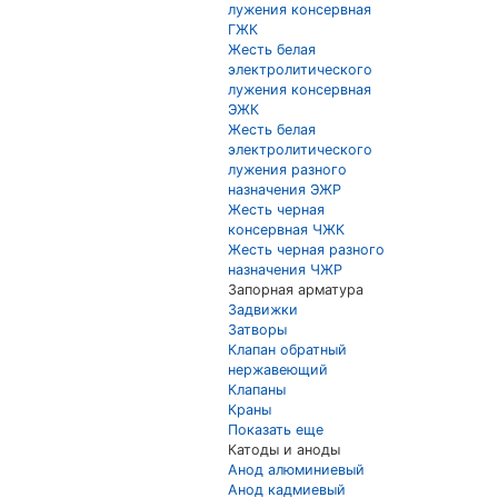
лужения консервная
ГЖК
Жесть белая
электролитического
лужения консервная
ЭЖК
Жесть белая
электролитического
лужения разного
назначения ЭЖР
Жесть черная
консервная ЧЖК
Жесть черная разного
назначения ЧЖР
Запорная арматура
Задвижки
Затворы
Клапан обратный
нержавеющий
Клапаны
Краны
Показать еще
Катоды и аноды
Анод алюминиевый
Анод кадмиевый