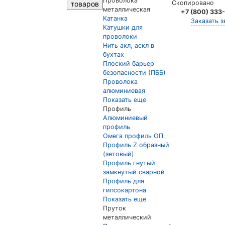
Проволока
Скопировано
товаров
металлическая
+7 (800) 333
Катанка
Заказать з
Катушки для
проволоки
Нить акл, аскл в
бухтах
Плоский барьер
безопасности (ПББ)
Проволока
алюминиевая
Показать еще
Профиль
Алюминиевый
профиль
Омега профиль ОП
Профиль Z образный
(зетовый)
Профиль гнутый
замкнутый сварной
Профиль для
гипсокартона
Показать еще
Пруток
металлический