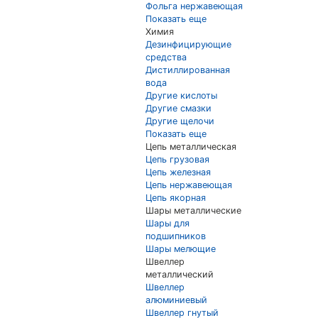
Фольга нержавеющая
Показать еще
Химия
Дезинфицирующие
средства
Дистиллированная
вода
Другие кислоты
Другие смазки
Другие щелочи
Показать еще
Цепь металлическая
Цепь грузовая
Цепь железная
Цепь нержавеющая
Цепь якорная
Шары металлические
Шары для
подшипников
Шары мелющие
Швеллер
металлический
Швеллер
алюминиевый
Швеллер гнутый