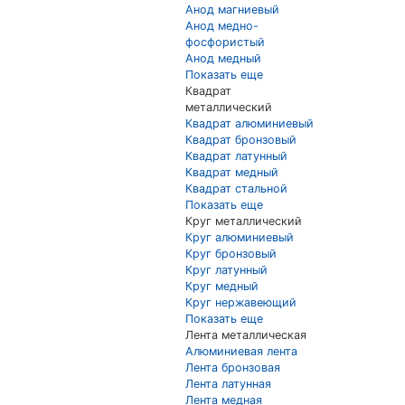
Анод магниевый
Анод медно-
фосфористый
Анод медный
Показать еще
Квадрат
металлический
Квадрат алюминиевый
Квадрат бронзовый
Квадрат латунный
Квадрат медный
Квадрат стальной
Показать еще
Круг металлический
Круг алюминиевый
Круг бронзовый
Круг латунный
Круг медный
Круг нержавеющий
Показать еще
Лента металлическая
Алюминиевая лента
Лента бронзовая
Лента латунная
Лента медная