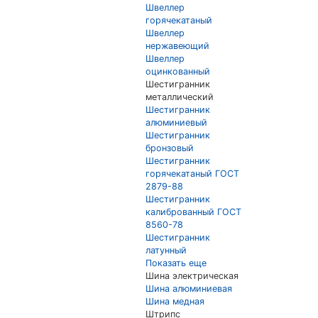
Швеллер
горячекатаный
Швеллер
нержавеющий
Швеллер
оцинкованный
Шестигранник
металлический
Шестигранник
алюминиевый
Шестигранник
бронзовый
Шестигранник
горячекатаный ГОСТ
2879-88
Шестигранник
калиброванный ГОСТ
8560-78
Шестигранник
латунный
Показать еще
Шина электрическая
Шина алюминиевая
Шина медная
Штрипс