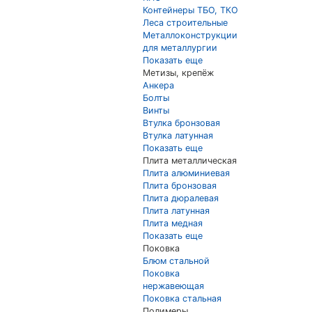
Контейнеры ТБО, ТКО
Леса строительные
Металлоконструкции
для металлургии
Показать еще
Метизы, крепёж
Анкера
Болты
Винты
Втулка бронзовая
Втулка латунная
Показать еще
Плита металлическая
Плита алюминиевая
Плита бронзовая
Плита дюралевая
Плита латунная
Плита медная
Показать еще
Поковка
Блюм стальной
Поковка
нержавеющая
Поковка стальная
Полимеры