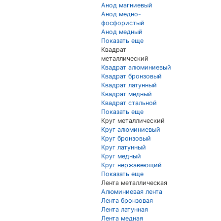
Анод магниевый
Анод медно-
фосфористый
Анод медный
Показать еще
Квадрат
металлический
Квадрат алюминиевый
Квадрат бронзовый
Квадрат латунный
Квадрат медный
Квадрат стальной
Показать еще
Круг металлический
Круг алюминиевый
Круг бронзовый
Круг латунный
Круг медный
Круг нержавеющий
Показать еще
Лента металлическая
Алюминиевая лента
Лента бронзовая
Лента латунная
Лента медная