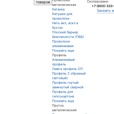
Проволока
Скопировано
товаров
металлическая
+7 (800) 333
Катанка
Заказать з
Катушки для
проволоки
Нить акл, аскл в
бухтах
Плоский барьер
безопасности (ПББ)
Проволока
алюминиевая
Показать еще
Профиль
Алюминиевый
профиль
Омега профиль ОП
Профиль Z образный
(зетовый)
Профиль гнутый
замкнутый сварной
Профиль для
гипсокартона
Показать еще
Пруток
металлический