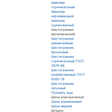
Швеллер
горячекатаный
Швеллер
нержавеющий
Швеллер
оцинкованный
Шестигранник
металлический
Шестигранник
алюминиевый
Шестигранник
бронзовый
Шестигранник
горячекатаный ГОСТ
2879-88
Шестигранник
калиброванный ГОСТ
8560-78
Шестигранник
латунный
Показать еще
Шина электрическая
Шина алюминиевая
Шина медная
Штрипс