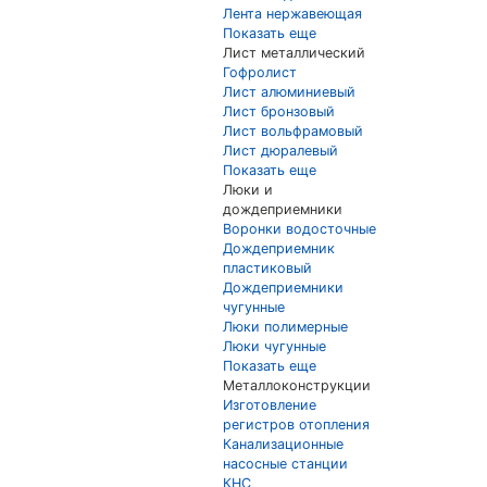
Лента нержавеющая
Показать еще
Лист металлический
Гофролист
Лист алюминиевый
Лист бронзовый
Лист вольфрамовый
Лист дюралевый
Показать еще
Люки и
дождеприемники
Воронки водосточные
Дождеприемник
пластиковый
Дождеприемники
чугунные
Люки полимерные
Люки чугунные
Показать еще
Металлоконструкции
Изготовление
регистров отопления
Канализационные
насосные станции
КНС