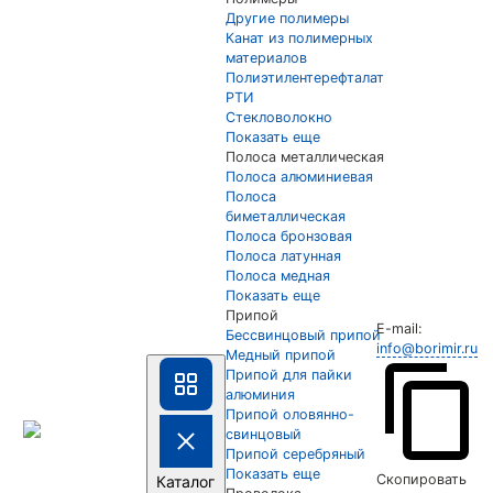
Другие полимеры
Канат из полимерных
материалов
Полиэтилентерефталат
РТИ
Стекловолокно
Показать еще
Полоса металлическая
Полоса алюминиевая
Полоса
биметаллическая
Полоса бронзовая
Полоса латунная
Полоса медная
Показать еще
Припой
E-mail:
Бессвинцовый припой
info@borimir.ru
Медный припой
Припой для пайки
алюминия
Припой оловянно-
свинцовый
Припой серебряный
Показать еще
Скопировать
Каталог