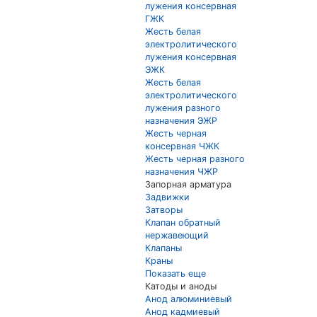
лужения консервная
ГЖК
Жесть белая
электролитического
лужения консервная
ЭЖК
Жесть белая
электролитического
лужения разного
назначения ЭЖР
Жесть черная
консервная ЧЖК
Жесть черная разного
назначения ЧЖР
Запорная арматура
Задвижки
Затворы
Клапан обратный
нержавеющий
Клапаны
Краны
Показать еще
Катоды и аноды
Анод алюминиевый
Анод кадмиевый