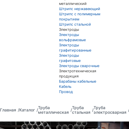
металлический
Штрипс нержавеющий
Штрипс с полимерным
покрытием
Штрипс стальной
Электроды
Электроды
вольфрамовые
Электроды
графитированные
Электроды
графитовые
Электроды сварочные
Электротехническая
продукция
Барабаны кабельные
Кабель
Провод
Труба
Труба
Труба
Главная
Каталог
металлическая
стальная
электросварная