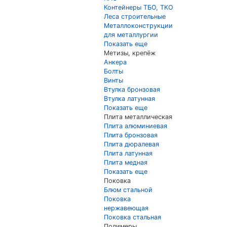
Контейнеры ТБО, ТКО
Леса строительные
Металлоконструкции
для металлургии
Показать еще
Метизы, крепёж
Анкера
Болты
Винты
Втулка бронзовая
Втулка латунная
Показать еще
Плита металлическая
Плита алюминиевая
Плита бронзовая
Плита дюралевая
Плита латунная
Плита медная
Показать еще
Поковка
Блюм стальной
Поковка
нержавеющая
Поковка стальная
Полимеры