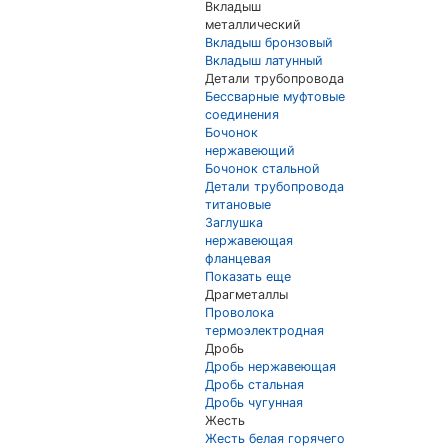
Вкладыш
металлический
Вкладыш бронзовый
Вкладыш латунный
Детали трубопровода
Бессварные муфтовые
соединения
Бочонок
нержавеющий
Бочонок стальной
Детали трубопровода
титановые
Заглушка
нержавеющая
фланцевая
Показать еще
Драгметаллы
Проволока
термоэлектродная
Дробь
Дробь нержавеющая
Дробь стальная
Дробь чугунная
Жесть
Жесть белая горячего