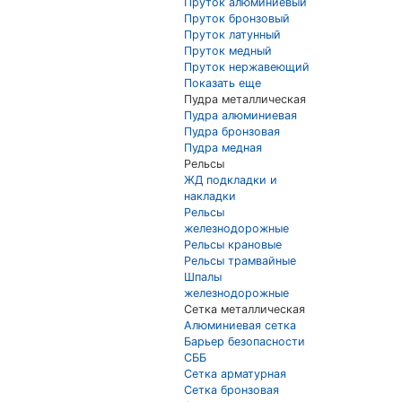
Пруток алюминиевый
Пруток бронзовый
Пруток латунный
Пруток медный
Пруток нержавеющий
Показать еще
Пудра металлическая
Пудра алюминиевая
Пудра бронзовая
Пудра медная
Рельсы
ЖД подкладки и
накладки
Рельсы
железнодорожные
Рельсы крановые
Рельсы трамвайные
Шпалы
железнодорожные
Сетка металлическая
Алюминиевая сетка
Барьер безопасности
СББ
Сетка арматурная
Сетка бронзовая