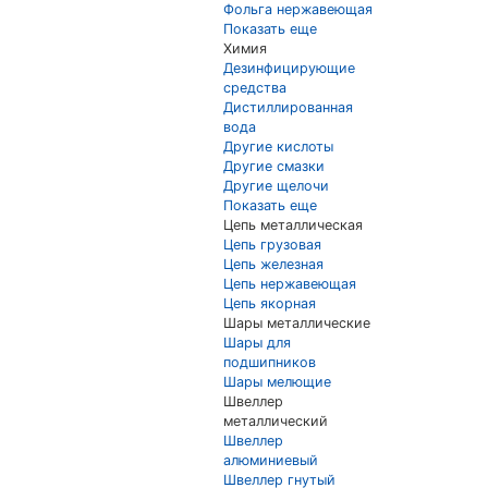
Фольга нержавеющая
Показать еще
Химия
Дезинфицирующие
средства
Дистиллированная
вода
Другие кислоты
Другие смазки
Другие щелочи
Показать еще
Цепь металлическая
Цепь грузовая
Цепь железная
Цепь нержавеющая
Цепь якорная
Шары металлические
Шары для
подшипников
Шары мелющие
Швеллер
металлический
Швеллер
алюминиевый
Швеллер гнутый