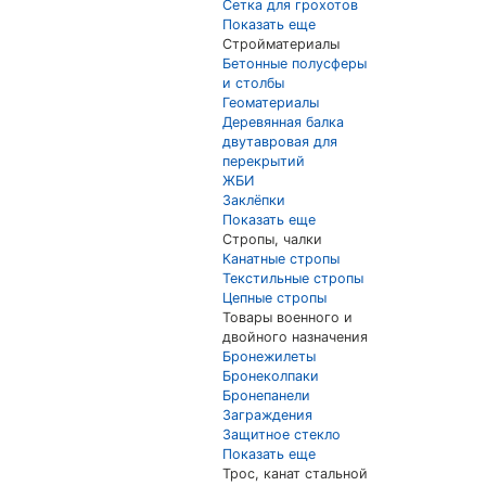
Сетка для грохотов
Показать еще
Стройматериалы
Бетонные полусферы
и столбы
Геоматериалы
Деревянная балка
двутавровая для
перекрытий
ЖБИ
Заклёпки
Показать еще
Стропы, чалки
Канатные стропы
Текстильные стропы
Цепные стропы
Товары военного и
двойного назначения
Бронежилеты
Бронеколпаки
Бронепанели
Заграждения
Защитное стекло
Показать еще
Трос, канат стальной