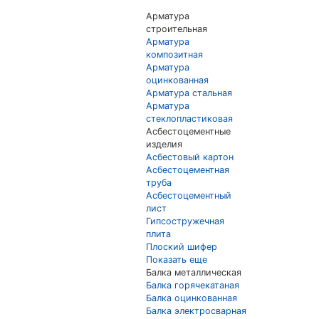
Арматура
строительная
Арматура
композитная
Арматура
оцинкованная
Арматура стальная
Арматура
стеклопластиковая
Асбестоцементные
изделия
Асбестовый картон
Асбестоцементная
труба
Асбестоцементный
лист
Гипсостружечная
плита
Плоский шифер
Показать еще
Балка металлическая
Балка горячекатаная
Балка оцинкованная
Балка электросварная