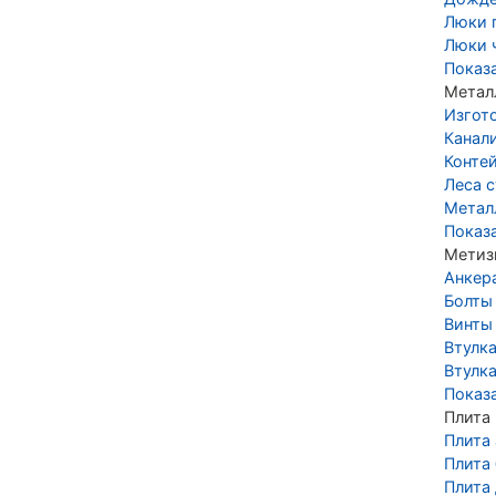
Люки 
Люки 
Показ
Метал
Изгот
Канал
Конте
Леса 
Метал
Показ
Метиз
Анкер
Болты
Винты
Втулк
Втулка
Показ
Плита
Плита
Плита
Плита