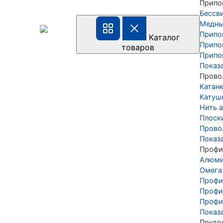
Припо
Бессв
Медны
Припо
Каталог
Припо
товаров
Припо
Показ
Прово
Катан
Катуш
Нить а
Плоск
Прово
Показ
Профи
Алюми
Омега
Профи
Профи
Профи
Показ
Пруто