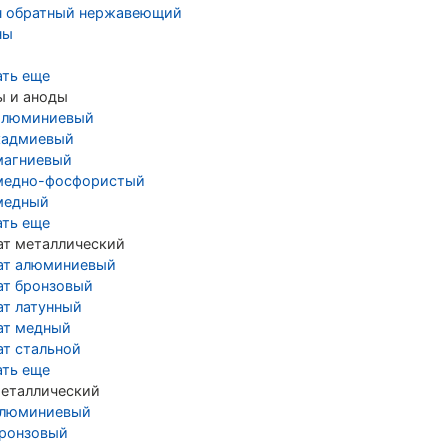
н обратный нержавеющий
ны
ать еще
ы и аноды
алюминиевый
кадмиевый
магниевый
медно-фосфористый
медный
ать еще
ат металлический
ат алюминиевый
ат бронзовый
ат латунный
ат медный
ат стальной
ать еще
металлический
алюминиевый
бронзовый