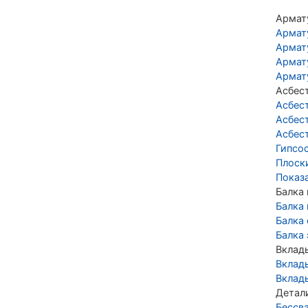
Армат
Армат
Армат
Армат
Армат
Асбес
Асбес
Асбес
Асбес
Гипсо
Плоск
Показ
Балка
Балка
Балка
Балка
Вклад
Вклад
Вклад
Детал
Бессв