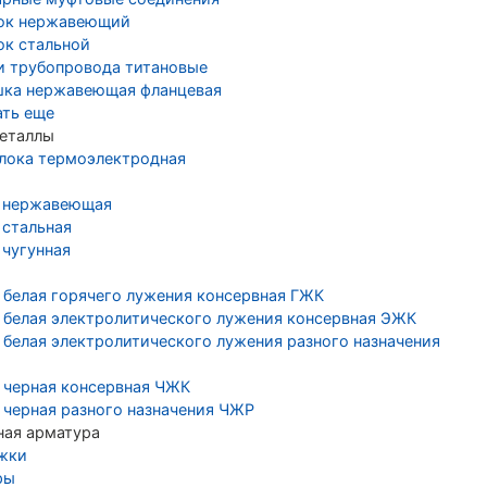
ок нержавеющий
ок стальной
и трубопровода титановые
шка нержавеющая фланцевая
ать еще
еталлы
лока термоэлектродная
 нержавеющая
 стальная
 чугунная
 белая горячего лужения консервная ГЖК
 белая электролитического лужения консервная ЭЖК
 белая электролитического лужения разного назначения
 черная консервная ЧЖК
 черная разного назначения ЧЖР
ная арматура
жки
ры