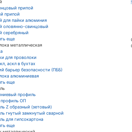
й
инцовый припой
й припой
й для пайки алюминия
й оловянно-свинцовый
й серебряный
ать еще
лока металлическая
ка
ки для проволоки
кл, аскл в бухтах
ий барьер безопасности (ПББ)
лока алюминиевая
ать еще
ль
ниевый профиль
 профиль ОП
ль Z образный (зетовый)
ль гнутый замкнутый сварной
ль для гипсокартона
ать еще
к металлический