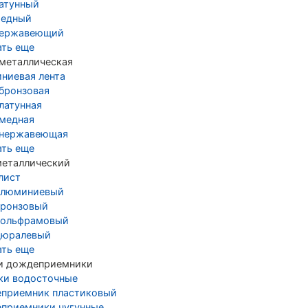
латунный
медный
нержавеющий
ать еще
 металлическая
ниевая лента
 бронзовая
латунная
 медная
 нержавеющая
ать еще
металлический
лист
алюминиевый
бронзовый
вольфрамовый
дюралевый
ать еще
и дождеприемники
ки водосточные
приемник пластиковый
приемники чугунные