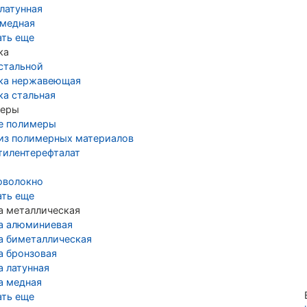
латунная
 медная
ать еще
ка
стальной
ка нержавеющая
ка стальная
еры
е полимеры
 из полимерных материалов
тилентерефталат
оволокно
ать еще
а металлическая
а алюминиевая
а биметаллическая
а бронзовая
а латунная
а медная
ать еще