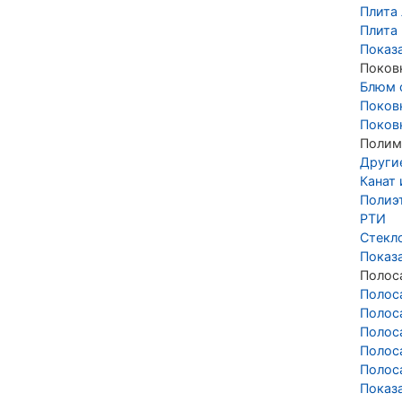
Плита 
Плита
Показ
Поков
Блюм 
Поков
Поков
Полим
Други
Канат
Полиэ
РТИ
Стекл
Показ
Полос
Полос
Полос
Полос
Полос
Полос
Показ