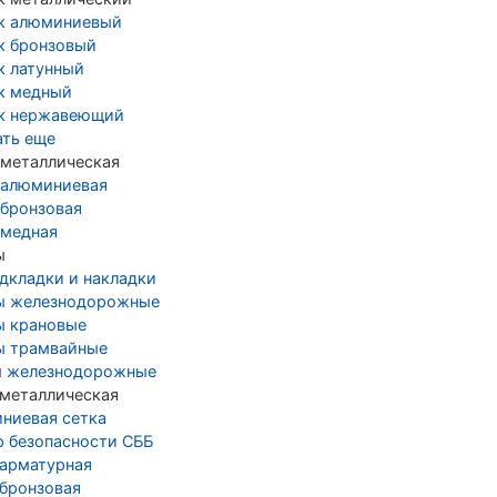
к алюминиевый
к бронзовый
к латунный
к медный
к нержавеющий
ать еще
 металлическая
 алюминиевая
 бронзовая
 медная
ы
дкладки и накладки
ы железнодорожные
ы крановые
ы трамвайные
 железнодорожные
 металлическая
ниевая сетка
р безопасности СББ
 арматурная
 бронзовая