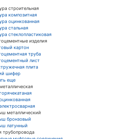
ура строительная
ура композитная
ура оцинкованная
ура стальная
ура стеклопластиковая
тоцементные изделия
товый картон
тоцементная труба
тоцементный лист
стружечная плита
ий шифер
ать еще
 металлическая
 горячекатаная
 оцинкованная
 электросварная
ыш металлический
ыш бронзовый
ыш латунный
и трубопровода
арные муфтовые соединения