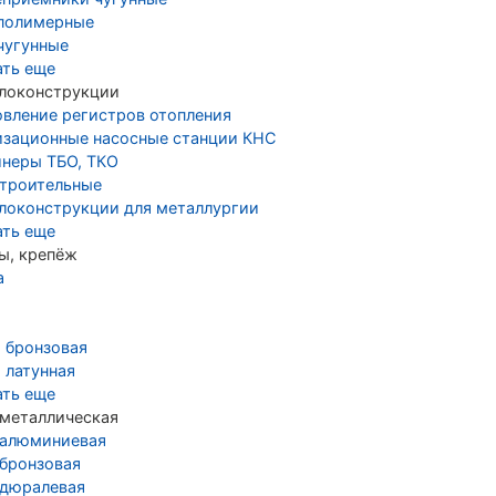
полимерные
чугунные
ать еще
локонструкции
овление регистров отопления
изационные насосные станции КНС
йнеры ТБО, ТКО
строительные
локонструкции для металлургии
ать еще
ы, крепёж
а
а бронзовая
 латунная
ать еще
 металлическая
 алюминиевая
 бронзовая
 дюралевая