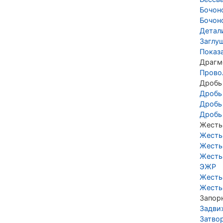
Бочон
Бочон
Детал
Заглу
Показ
Драгм
Прово
Дробь
Дробь
Дробь
Дробь
Жесть
Жесть
Жесть
Жесть
ЭЖР
Жесть
Жесть
Запор
Задви
Затво