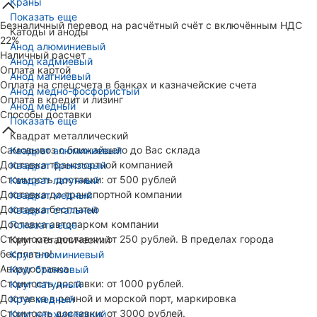
Краны
Показать еще
Безналичный перевод на расчётный счёт с включённым НДС
Катоды и аноды
22%
Анод алюминиевый
Наличный расчет
Анод кадмиевый
Оплата картой
Анод магниевый
Оплата на спецсчета в банках и казначейские счета
Анод медно-фосфористый
Оплата в кредит и лизинг
Анод медный
Способы доставки
Показать еще
Квадрат металлический
Самовывоз с ближайшего до Вас склада
Квадрат алюминиевый
Доставка транспортной компанией
Квадрат бронзовый
Стоимость доставки: от 500 рублей
Квадрат латунный
Доставка до транспортной компании
Квадрат медный
Доставка бесплатно
Квадрат стальной
Доставка автопарком компании
Показать еще
Стоимость доставки: от 250 рублей. В пределах города
Круг металлический
бесплатно!
Круг алюминиевый
Авиадоставка
Круг бронзовый
Стоимость доставки: от 1000 рублей.
Круг латунный
Доставка в речной и морской порт, маркировка
Круг медный
Стоимость доставки: от 3000 рублей.
Круг нержавеющий