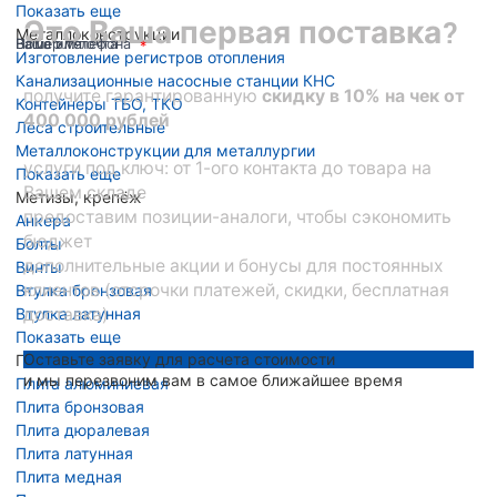
Показать еще
Это Ваша первая поставка?
Металлоконструкции
Ваше имя
Номер телефона
Ваша эл. почта
Изготовление регистров отопления
Канализационные насосные станции КНС
получите гарантированную
скидку в 10% на чек от
Контейнеры ТБО, ТКО
400 000 рублей
Леса строительные
Металлоконструкции для металлургии
услуги под ключ: от 1-ого контакта до товара на
Показать еще
Вашем складе
Метизы, крепёж
предоставим позиции-аналоги, чтобы сэкономить
Анкера
бюджет
Болты
дополнительные акции и бонусы для постоянных
Винты
клиентов (отсрочки платежей, скидки, бесплатная
Втулка бронзовая
Втулка латунная
доставка)
Показать еще
Оставьте заявку для расчета стоимости
Плита металлическая
и мы перезвоним вам в самое ближайшее время
Плита алюминиевая
Плита бронзовая
Плита дюралевая
Плита латунная
Плита медная