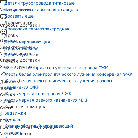
Детали трубопровода титановые
Заглушка нержавеющая фланцевая
Условия оплаты
Показать еще
Драгметаллы
Способы доставки
Проволока термоэлектродная
Дробь
Отзывы
Дробь нержавеющая
Характеристики
Дробь стальная
Условия оплаты
Дробь чугунная
Способы доставки
Жесть
Характеристики
Жесть белая горячего лужения консервная ГЖК
Жесть белая электролитического лужения консервная ЭЖК
Жесть белая электролитического лужения разного
Диаметр
назначения ЭЖР
108 мм
Жесть черная консервная ЧЖК
Стенка
Жесть черная разного назначения ЧЖР
4,5 мм
Запорная арматура
Сталь
Задвижки
3
Затворы
ГОСТ
Клапан обратный нержавеющий
ГОСТ 10704-91, 10705-80
Клапаны
Условия оплаты