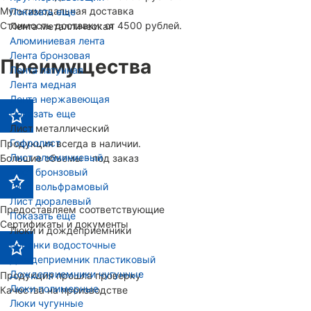
Мультимодальная доставка
Показать еще
Стоимость доставки: от 4500 рублей.
Лента металлическая
Алюминиевая лента
Лента бронзовая
Преимущества
Лента латунная
Лента медная
Лента нержавеющая
Показать еще
Лист металлический
Гофролист
Продукция всегда в наличии.
Лист алюминиевый
Большие объемы - под заказ
Лист бронзовый
Лист вольфрамовый
Лист дюралевый
Предоставляем соответствующие
Показать еще
Сертификаты и документы
Люки и дождеприемники
Воронки водосточные
Дождеприемник пластиковый
Дождеприемники чугунные
Продукция прошла проверку
Люки полимерные
Качества на производстве
Люки чугунные