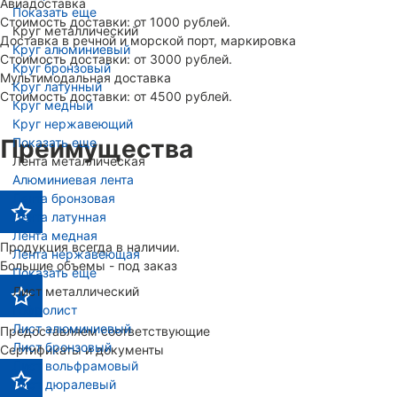
Авиадоставка
Показать еще
Стоимость доставки: от 1000 рублей.
Круг металлический
Доставка в речной и морской порт, маркировка
Круг алюминиевый
Стоимость доставки: от 3000 рублей.
Круг бронзовый
Мультимодальная доставка
Круг латунный
Стоимость доставки: от 4500 рублей.
Круг медный
Круг нержавеющий
Показать еще
Преимущества
Лента металлическая
Алюминиевая лента
Лента бронзовая
Лента латунная
Лента медная
Продукция всегда в наличии.
Лента нержавеющая
Большие объемы - под заказ
Показать еще
Лист металлический
Гофролист
Лист алюминиевый
Предоставляем соответствующие
Лист бронзовый
Сертификаты и документы
Лист вольфрамовый
Лист дюралевый