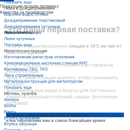
Показать еще
Продукция прошла проверку
Люки и дождеприемники
Качества на производстве
Воронки водосточные
Дождеприемник пластиковый
Дождеприемники чугунные
Это Ваша первая поставка?
Люки полимерные
Ваше имя
Номер телефона
Ваша эл. почта
Люки чугунные
Показать еще
получите гарантированную
скидку в 10% на чек от
Металлоконструкции
400 000 рублей
Изготовление регистров отопления
Канализационные насосные станции КНС
услуги под ключ: от 1-ого контакта до товара на
Контейнеры ТБО, ТКО
Вашем складе
Леса строительные
предоставим позиции-аналоги, чтобы сэкономить
Металлоконструкции для металлургии
бюджет
Показать еще
дополнительные акции и бонусы для постоянных
Метизы, крепёж
клиентов (отсрочки платежей, скидки, бесплатная
Анкера
доставка)
Болты
Винты
Оставьте заявку для расчета стоимости
Втулка бронзовая
и мы перезвоним вам в самое ближайшее время
Втулка латунная
Показать еще