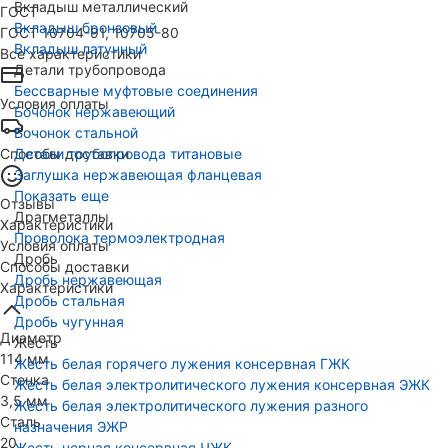
Вкладыш металлический
ГОСТ
Вкладыш бронзовый
ГОСТ 10704-91, 10705-80
Вкладыш латунный
Все характеристики
Детали трубопровода
Бессварные муфтовые соединения
Условия оплаты
Бочонок нержавеющий
Бочонок стальной
Способы доставки
Детали трубопровода титановые
Заглушка нержавеющая фланцевая
Показать еще
Отзывы
Драгметаллы
Характеристики
Проволока термоэлектродная
Условия оплаты
Дробь
Способы доставки
Дробь нержавеющая
Характеристики
Дробь стальная
Дробь чугунная
Диаметр
Жесть
114 мм
Жесть белая горячего лужения консервная ГЖК
Стенка
Жесть белая электролитического лужения консервная ЭЖК
3,5 мм
Жесть белая электролитического лужения разного
Сталь
назначения ЭЖР
20
Жесть черная консервная ЧЖК