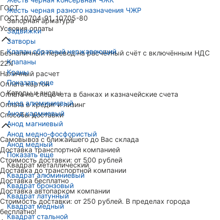
ГОСТ
Жесть черная разного назначения ЧЖР
ГОСТ 10704-91, 10705-80
Запорная арматура
Условия оплаты
Задвижки
Затворы
Клапан обратный нержавеющий
Безналичный перевод на расчётный счёт с включённым НДС
Клапаны
22%
Краны
Наличный расчет
Показать еще
Оплата картой
Катоды и аноды
Оплата на спецсчета в банках и казначейские счета
Анод алюминиевый
Оплата в кредит и лизинг
Анод кадмиевый
Способы доставки
Анод магниевый
Анод медно-фосфористый
Самовывоз с ближайшего до Вас склада
Анод медный
Доставка транспортной компанией
Показать еще
Стоимость доставки: от 500 рублей
Квадрат металлический
Доставка до транспортной компании
Квадрат алюминиевый
Доставка бесплатно
Квадрат бронзовый
Доставка автопарком компании
Квадрат латунный
Стоимость доставки: от 250 рублей. В пределах города
Квадрат медный
бесплатно!
Квадрат стальной