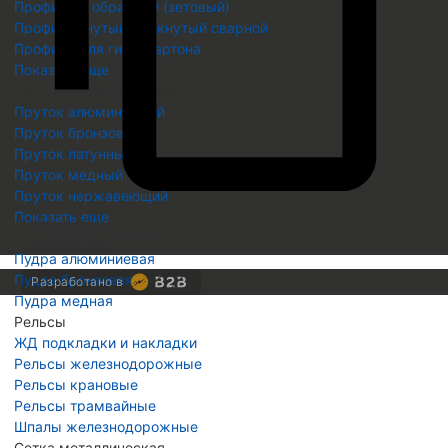
Профиль Z образный (зетовый)
Профиль гнутый замкнутый сварной
Профиль для гипсокартона
Показать еще
Пруток металлический
Пруток алюминиевый
Пруток бронзовый
Пруток латунный
Пруток медный
Пруток нержавеющий
Показать еще
Скопировать
Пудра металлическая
Скопировано
Пудра алюминиевая
Пудра бронзовая
Разработано в
Пудра медная
Рельсы
ЖД подкладки и накладки
Рельсы железнодорожные
Рельсы крановые
Рельсы трамвайные
Шпалы железнодорожные
Сетка металлическая