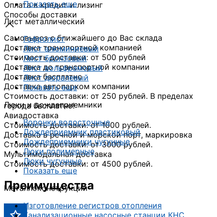
Показать еще
Оплата в кредит и лизинг
Способы доставки
Лист металлический
Самовывоз с ближайшего до Вас склада
Гофролист
Доставка транспортной компанией
Лист алюминиевый
Стоимость доставки: от 500 рублей
Лист бронзовый
Доставка до транспортной компании
Лист вольфрамовый
Доставка бесплатно
Лист дюралевый
Доставка автопарком компании
Показать еще
Стоимость доставки: от 250 рублей. В пределах
Люки и дождеприемники
города бесплатно!
Авиадоставка
Воронки водосточные
Стоимость доставки: от 1000 рублей.
Дождеприемник пластиковый
Доставка в речной и морской порт, маркировка
Дождеприемники чугунные
Стоимость доставки: от 3000 рублей.
Люки полимерные
Мультимодальная доставка
Люки чугунные
Стоимость доставки: от 4500 рублей.
Показать еще
Преимущества
Металлоконструкции
Изготовление регистров отопления
Канализационные насосные станции КНС