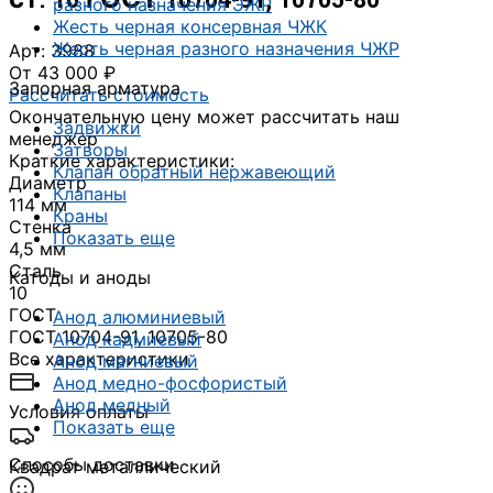
разного назначения ЭЖР
Жесть черная консервная ЧЖК
Жесть черная разного назначения ЧЖР
Арт: 3988
От 43 000 ₽
Запорная арматура
Рассчитать стоимость
Окончательную цену может рассчитать наш
Задвижки
менеджер
Затворы
Краткие характеристики:
Клапан обратный нержавеющий
Диаметр
Клапаны
114 мм
Краны
Стенка
Показать еще
4,5 мм
Сталь
Катоды и аноды
10
ГОСТ
Анод алюминиевый
ГОСТ 10704-91, 10705-80
Анод кадмиевый
Все характеристики
Анод магниевый
Анод медно-фосфористый
Анод медный
Условия оплаты
Показать еще
Способы доставки
Квадрат металлический