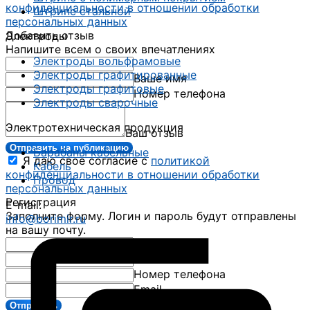
конфиденциальности в отношении обработки
Штрипс стальной
персональных данных
Добавить отзыв
Электроды
Напишите всем о своих впечатлениях
Электроды вольфрамовые
Электроды графитированные
Ваше имя
Электроды графитовые
Номер телефона
Электроды сварочные
Электротехническая продукция
Ваш отзыв
Отправить на публикацию
Барабаны кабельные
Я даю свое согласие с
политикой
Кабель
конфиденциальности в отношении обработки
Провод
персональных данных
Регистрация
E-mail:
Заполните форму. Логин и пароль будут отправлены
info@borimir.ru
на вашу почту.
Ваше имя
Номер телефона
Email
Отправить