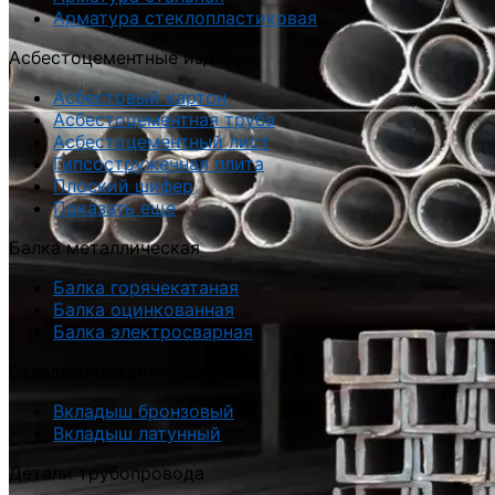
Арматура стеклопластиковая
Асбестоцементные изделия
Асбестовый картон
Асбестоцементная труба
Асбестоцементный лист
Гипсостружечная плита
Плоский шифер
Показать еще
Балка металлическая
Балка горячекатаная
Балка оцинкованная
Балка электросварная
Вкладыш металлический
Вкладыш бронзовый
Вкладыш латунный
Детали трубопровода