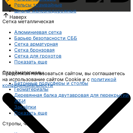
Рельсы трамвайные
Шпалы железнодорожные
Наверх
Сетка металлическая
Алюминиевая сетка
Барьер безопасности СББ
Сетка арматурная
Сетка бронзовая
Сетка для грохотов
Показать еще
Стройматериалы
Продолжая пользоваться сайтом, вы соглашаетесь
на использование сайтом Cookie и с
политикой
Бетонные полусферы и столбы
конфиденциальности
Геоматериалы
Деревянная балка двутавровая для перекрытий
ЖБИ
Заклёпки
Показать еще
Стропы, чалки