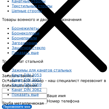
Канатные стропы
Текстильные стропы
Цепные стропы
Товары военного и двойного назначения
Бронежилеты
Бронеколпаки
Бронепанели
Заграждения
Защитное стекло
Показать еще
Трос, канат стальной
Зажимы для канатов стальных
Канат DIN 3053
Заказать звонок
Канат DIN 3057
Оставьте свой номер - наш специалист перезвонит в
Канат DIN 3059
ближайшее время
Канат DIN 3062
Показать еще
Ваше имя
Номер телефона
Труба металлическая
Перезвоните мне