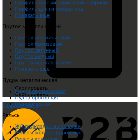
Профиль гнутый замкнутый сварной
Профиль для гипсокартона
Показать еще
Пруток металлический
Пруток алюминиевый
Пруток бронзовый
Пруток латунный
Пруток медный
Пруток нержавеющий
Показать еще
Пудра металлическая
Скопировать
Пудра алюминиевая
Скопировано
Пудра бронзовая
Пудра медная
Разработано в
Рельсы
ЖД подкладки и накладки
Рельсы железнодорожные
Рельсы крановые