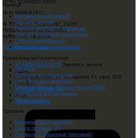
ОГРН 1236600076680
,
Припой
ИНН 6686157412
,
Бессвинцовый припой
Медный припой
© ООО "ПТК "Боримир"
,
2026г. ,
Припой для пайки алюминия
Предложение не является
Припой оловянно-свинцовый
публичной офертой.
Припой серебряный
Показать еще
Политика конфиденциальности
Проволока металлическая
+7 (800) 333-10-17
Заказать звонок
Катанка
Адрес
Катушки для проволоки
г. Екатеринбург, ул. Малышева 51, офис 605
Нить акл, аскл в бухтах
Телефон
Плоский барьер безопасности (ПББ)
+7 (996) 597-10-29
Проволока алюминиевая
Email
Показать еще
info@borimir.ru
Профиль
Алюминиевый профиль
Омега профиль ОП
Профиль Z образный (зетовый)