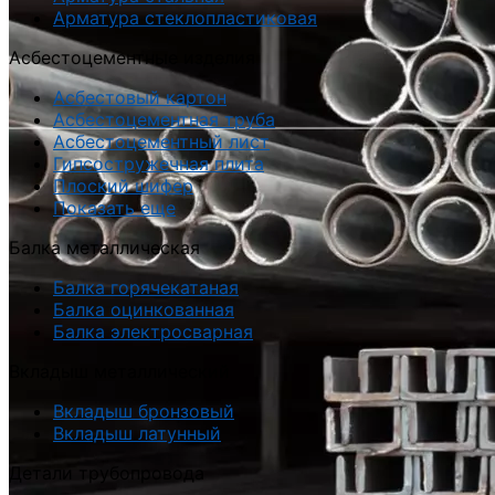
Арматура стеклопластиковая
Асбестоцементные изделия
Асбестовый картон
Асбестоцементная труба
Асбестоцементный лист
Гипсостружечная плита
Плоский шифер
Показать еще
Балка металлическая
Балка горячекатаная
Балка оцинкованная
Балка электросварная
Вкладыш металлический
Вкладыш бронзовый
Вкладыш латунный
Детали трубопровода