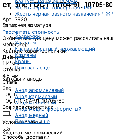
разного назначения ЭЖР
ст. 3пс ГОСТ 10704-91, 10705-80
Жесть черная консервная ЧЖК
Жесть черная разного назначения ЧЖР
Арт: 3930
Запорная арматура
От 48 500 ₽
Рассчитать стоимость
Задвижки
Окончательную цену может рассчитать наш
Затворы
менеджер
Клапан обратный нержавеющий
Краткие характеристики:
Клапаны
Диаметр
Краны
114 мм
Показать еще
Стенка
4,5 мм
Катоды и аноды
Сталь
3пс
Анод алюминиевый
ГОСТ
Анод кадмиевый
ГОСТ 10704-91, 10705-80
Анод магниевый
Все характеристики
Анод медно-фосфористый
Анод медный
Показать еще
Условия оплаты
Квадрат металлический
Способы доставки