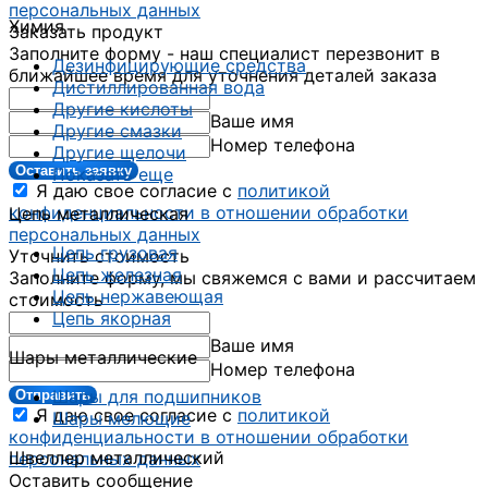
персональных данных
Химия
Заказать продукт
Заполните форму - наш специалист перезвонит в
Дезинфицирующие средства
ближайшее время для уточнения деталей заказа
Дистиллированная вода
Другие кислоты
Ваше имя
Другие смазки
Номер телефона
Другие щелочи
Оставить заявку
Показать еще
Я даю свое согласие с
политикой
конфиденциальности в отношении обработки
Цепь металлическая
персональных данных
Цепь грузовая
Уточнить стоимость
Цепь железная
Заполните форму, мы свяжемся с вами и рассчитаем
Цепь нержавеющая
стоимость
Цепь якорная
Ваше имя
Шары металлические
Номер телефона
Шары для подшипников
Отправить
Я даю свое согласие с
политикой
Шары мелющие
конфиденциальности в отношении обработки
Швеллер металлический
персональных данных
Оставить сообщение