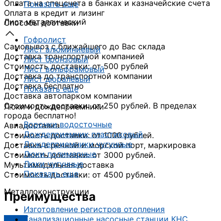
Оплата на спецсчета в банках и казначейские счета
Показать еще
Оплата в кредит и лизинг
Лист металлический
Способы доставки
Гофролист
Самовывоз с ближайшего до Вас склада
Лист алюминиевый
Доставка транспортной компанией
Лист бронзовый
Стоимость доставки: от 500 рублей
Лист вольфрамовый
Доставка до транспортной компании
Лист дюралевый
Доставка бесплатно
Показать еще
Доставка автопарком компании
Стоимость доставки: от 250 рублей. В пределах
Люки и дождеприемники
города бесплатно!
Воронки водосточные
Авиадоставка
Дождеприемник пластиковый
Стоимость доставки: от 1000 рублей.
Дождеприемники чугунные
Доставка в речной и морской порт, маркировка
Люки полимерные
Стоимость доставки: от 3000 рублей.
Люки чугунные
Мультимодальная доставка
Показать еще
Стоимость доставки: от 4500 рублей.
Металлоконструкции
Преимущества
Изготовление регистров отопления
Канализационные насосные станции КНС