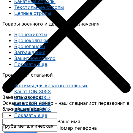
Канатные стропы
Текстильные стропы
Цепные стропы
Товары военного и двойного назначения
Бронежилеты
Бронеколпаки
Бронепанели
Заграждения
Защитное стекло
Показать еще
Трос, канат стальной
Зажимы для канатов стальных
Канат DIN 3053
Заказать звонок
Канат DIN 3057
Оставьте свой номер - наш специалист перезвонит в
Канат DIN 3059
ближайшее время
Канат DIN 3062
Показать еще
Ваше имя
Труба металлическая
Номер телефона