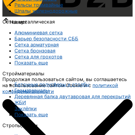
Рельсы трамвайные
Шпалы железнодорожные
Сетка металлическая
Наверх
Алюминиевая сетка
Барьер безопасности СББ
Сетка арматурная
Сетка бронзовая
Сетка для грохотов
Показать еще
Стройматериалы
Продолжая пользоваться сайтом, вы соглашаетесь
Бетонные полусферы и столбы
на использование сайтом Cookie и с
политикой
Геоматериалы
конфиденциальности
Деревянная балка двутавровая для перекрытий
ЖБИ
Заклёпки
Показать еще
Стропы, чалки