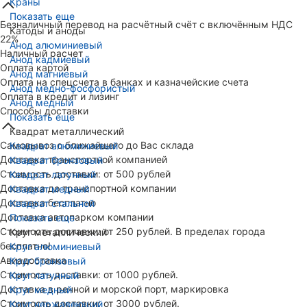
Краны
Показать еще
Безналичный перевод на расчётный счёт с включённым НДС
Катоды и аноды
22%
Анод алюминиевый
Наличный расчет
Анод кадмиевый
Оплата картой
Анод магниевый
Оплата на спецсчета в банках и казначейские счета
Анод медно-фосфористый
Оплата в кредит и лизинг
Анод медный
Способы доставки
Показать еще
Квадрат металлический
Самовывоз с ближайшего до Вас склада
Квадрат алюминиевый
Доставка транспортной компанией
Квадрат бронзовый
Стоимость доставки: от 500 рублей
Квадрат латунный
Доставка до транспортной компании
Квадрат медный
Доставка бесплатно
Квадрат стальной
Доставка автопарком компании
Показать еще
Стоимость доставки: от 250 рублей. В пределах города
Круг металлический
бесплатно!
Круг алюминиевый
Авиадоставка
Круг бронзовый
Стоимость доставки: от 1000 рублей.
Круг латунный
Доставка в речной и морской порт, маркировка
Круг медный
Стоимость доставки: от 3000 рублей.
Круг нержавеющий