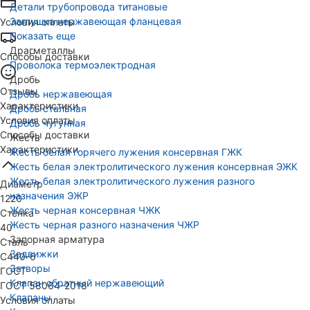
Детали трубопровода титановые
Заглушка нержавеющая фланцевая
Условия оплаты
Показать еще
Драгметаллы
Способы доставки
Проволока термоэлектродная
Дробь
Отзывы
Дробь нержавеющая
Характеристики
Дробь стальная
Условия оплаты
Дробь чугунная
Способы доставки
Жесть
Характеристики
Жесть белая горячего лужения консервная ГЖК
Жесть белая электролитического лужения консервная ЭЖК
Жесть белая электролитического лужения разного
Диаметр
назначения ЭЖР
1220
Жесть черная консервная ЧЖК
Стенка
Жесть черная разного назначения ЧЖР
40
Запорная арматура
Сталь
Задвижки
С440-6
Затворы
ГОСТ
Клапан обратный нержавеющий
ГОСТ 58064-2018
Клапаны
Условия оплаты