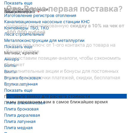
Показать еще
Это Ваша первая поставка?
Металлоконструкции
Ваше имя
Номер телефона
Ваша эл. почта
Изготовление регистров отопления
Канализационные насосные станции КНС
получите гарантированную
скидку в 10% на чек от
Контейнеры ТБО, ТКО
400 000 рублей
Леса строительные
Металлоконструкции для металлургии
услуги под ключ: от 1-ого контакта до товара на
Показать еще
Вашем складе
Метизы, крепёж
предоставим позиции-аналоги, чтобы сэкономить
Анкера
бюджет
Болты
дополнительные акции и бонусы для постоянных
Винты
клиентов (отсрочки платежей, скидки, бесплатная
Втулка бронзовая
Втулка латунная
доставка)
Показать еще
Оставьте заявку для расчета стоимости
Плита металлическая
и мы перезвоним вам в самое ближайшее время
Плита алюминиевая
Плита бронзовая
Плита дюралевая
Плита латунная
Плита медная