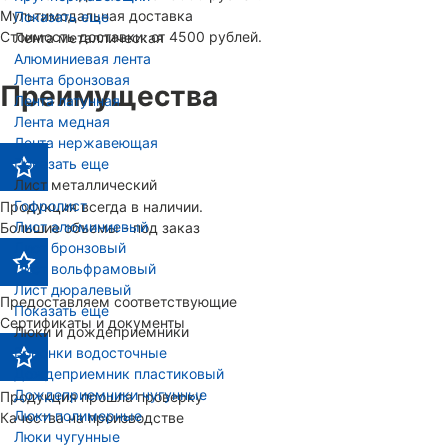
Мультимодальная доставка
Показать еще
Стоимость доставки: от 4500 рублей.
Лента металлическая
Алюминиевая лента
Лента бронзовая
Преимущества
Лента латунная
Лента медная
Лента нержавеющая
Показать еще
Лист металлический
Гофролист
Продукция всегда в наличии.
Лист алюминиевый
Большие объемы - под заказ
Лист бронзовый
Лист вольфрамовый
Лист дюралевый
Предоставляем соответствующие
Показать еще
Сертификаты и документы
Люки и дождеприемники
Воронки водосточные
Дождеприемник пластиковый
Дождеприемники чугунные
Продукция прошла проверку
Люки полимерные
Качества на производстве
Люки чугунные