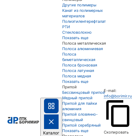
Другие полимеры
Канат из полимерных
материалов
Полиэтилентерефталат
РТИ
Стекловолокно
Показать еще
Полоса металлическая
Полоса алюминиевая
Полоса
биметаллическая
Полоса бронзовая
Полоса латунная
Полоса медная
Показать еще
Припой
E-mail:
Бессвинцовый припой
info@borimir.ru
Медный припой
Припой для пайки
алюминия
Припой оловянно-
свинцовый
Припой серебряный
Показать еще
Скопировать
Каталог