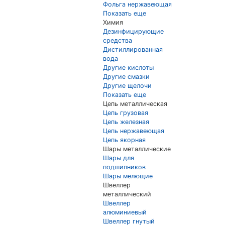
Фольга нержавеющая
Показать еще
Химия
Дезинфицирующие
средства
Дистиллированная
вода
Другие кислоты
Другие смазки
Другие щелочи
Показать еще
Цепь металлическая
Цепь грузовая
Цепь железная
Цепь нержавеющая
Цепь якорная
Шары металлические
Шары для
подшипников
Шары мелющие
Швеллер
металлический
Швеллер
алюминиевый
Швеллер гнутый