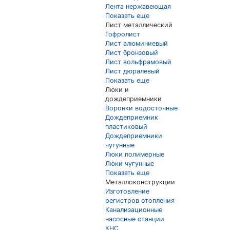
Лента нержавеющая
Показать еще
Лист металлический
Гофролист
Лист алюминиевый
Лист бронзовый
Лист вольфрамовый
Лист дюралевый
Показать еще
Люки и
дождеприемники
Воронки водосточные
Дождеприемник
пластиковый
Дождеприемники
чугунные
Люки полимерные
Люки чугунные
Показать еще
Металлоконструкции
Изготовление
регистров отопления
Канализационные
насосные станции
КНС