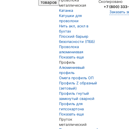
Проволока
Скопировано
товаров
металлическая
+7 (800) 333
Катанка
Заказать з
Катушки для
проволоки
Нить акл, аскл в
бухтах
Плоский барьер
безопасности (ПББ)
Проволока
алюминиевая
Показать еще
Профиль
Алюминиевый
профиль
Омега профиль ОП
Профиль Z образный
(зетовый)
Профиль гнутый
замкнутый сварной
Профиль для
гипсокартона
Показать еще
Пруток
металлический