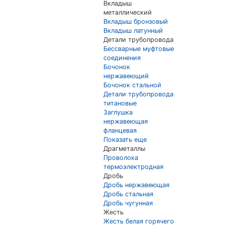
Вкладыш
металлический
Вкладыш бронзовый
Вкладыш латунный
Детали трубопровода
Бессварные муфтовые
соединения
Бочонок
нержавеющий
Бочонок стальной
Детали трубопровода
титановые
Заглушка
нержавеющая
фланцевая
Показать еще
Драгметаллы
Проволока
термоэлектродная
Дробь
Дробь нержавеющая
Дробь стальная
Дробь чугунная
Жесть
Жесть белая горячего