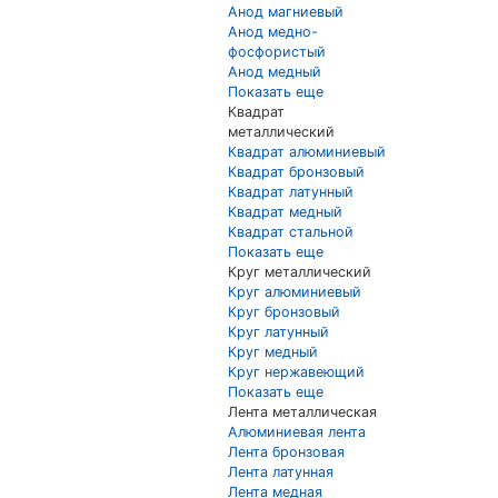
Анод магниевый
Анод медно-
фосфористый
Анод медный
Показать еще
Квадрат
металлический
Квадрат алюминиевый
Квадрат бронзовый
Квадрат латунный
Квадрат медный
Квадрат стальной
Показать еще
Круг металлический
Круг алюминиевый
Круг бронзовый
Круг латунный
Круг медный
Круг нержавеющий
Показать еще
Лента металлическая
Алюминиевая лента
Лента бронзовая
Лента латунная
Лента медная