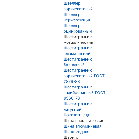
Швеллер
горячекатаный
Швеллер
нержавеющий
Швеллер
оцинкованный
Шестигранник
металлический
Шестигранник
алюминиевый
Шестигранник
бронзовый
Шестигранник
горячекатаный ГОСТ
2879-88
Шестигранник
калиброванный ГОСТ
8560-78
Шестигранник
латунный
Показать еще
Шина электрическая
Шина алюминиевая
Шина медная
Штрипс