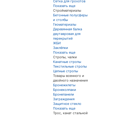
Сетка для грохотов
Показать еще
Стройматериалы
Бетонные полусферы
и столбы
Геоматериалы
Деревянная балка
двутавровая для
перекрытий
ЖБИ
Заклёпки
Показать еще
Стропы, чалки
Канатные стропы
Текстильные стропы
Цепные стропы
Товары военного и
двойного назначения
Бронежилеты
Бронеколпаки
Бронепанели
Заграждения
Защитное стекло
Показать еще
Трос, канат стальной