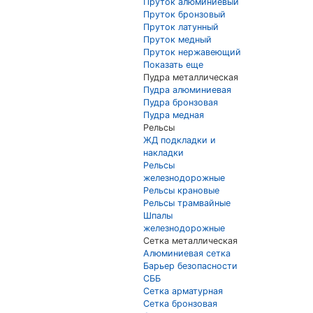
Пруток алюминиевый
Пруток бронзовый
Пруток латунный
Пруток медный
Пруток нержавеющий
Показать еще
Пудра металлическая
Пудра алюминиевая
Пудра бронзовая
Пудра медная
Рельсы
ЖД подкладки и
накладки
Рельсы
железнодорожные
Рельсы крановые
Рельсы трамвайные
Шпалы
железнодорожные
Сетка металлическая
Алюминиевая сетка
Барьер безопасности
СББ
Сетка арматурная
Сетка бронзовая