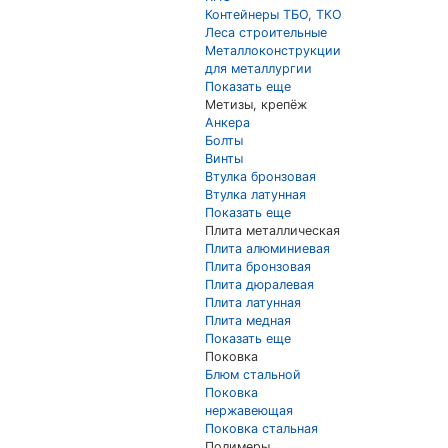
Контейнеры ТБО, ТКО
Леса строительные
Металлоконструкции
для металлургии
Показать еще
Метизы, крепёж
Анкера
Болты
Винты
Втулка бронзовая
Втулка латунная
Показать еще
Плита металлическая
Плита алюминиевая
Плита бронзовая
Плита дюралевая
Плита латунная
Плита медная
Показать еще
Поковка
Блюм стальной
Поковка
нержавеющая
Поковка стальная
Полимеры