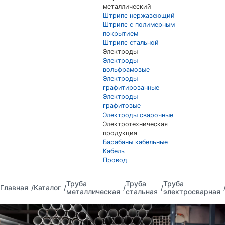
металлический
Штрипс нержавеющий
Штрипс с полимерным
покрытием
Штрипс стальной
Электроды
Электроды
вольфрамовые
Электроды
графитированные
Электроды
графитовые
Электроды сварочные
Электротехническая
продукция
Барабаны кабельные
Кабель
Провод
Труба
Труба
Труба
Главная
Каталог
металлическая
стальная
электросварная