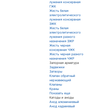
лужения консервная
ГЖК
Жесть белая
электролитического
лужения консервная
ЭЖК
Жесть белая
электролитического
лужения разного
назначения ЭЖР
Жесть черная
консервная ЧЖК
Жесть черная разного
назначения ЧЖР
Запорная арматура
Задвижки
Затворы
Клапан обратный
нержавеющий
Клапаны
Краны
Показать еще
Катоды и аноды
Анод алюминиевый
Анод кадмиевый