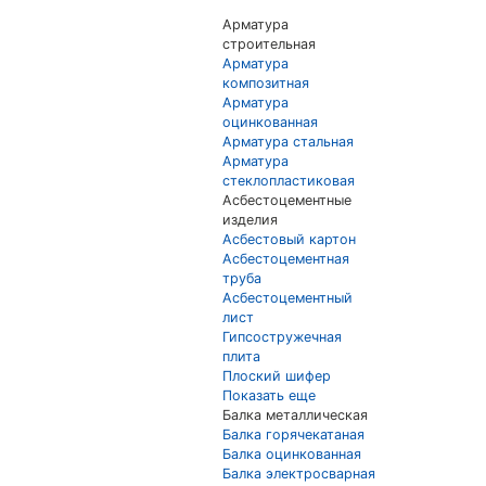
Арматура
строительная
Арматура
композитная
Арматура
оцинкованная
Арматура стальная
Арматура
стеклопластиковая
Асбестоцементные
изделия
Асбестовый картон
Асбестоцементная
труба
Асбестоцементный
лист
Гипсостружечная
плита
Плоский шифер
Показать еще
Балка металлическая
Балка горячекатаная
Балка оцинкованная
Балка электросварная