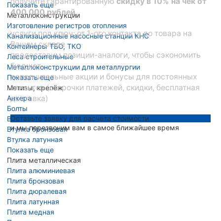
получите гарантированную
скидку в 10% на чек от
Показать еще
400 000 рублей
Металлоконструкции
Изготовление регистров отопления
услуги под ключ: от 1-ого контакта до товара на
Канализационные насосные станции КНС
Вашем складе
Контейнеры ТБО, ТКО
предоставим позиции-аналоги, чтобы сэкономить
Леса строительные
бюджет
Металлоконструкции для металлургии
дополнительные акции и бонусы для постоянных
Показать еще
клиентов (отсрочки платежей, скидки, бесплатная
Метизы, крепёж
Анкера
доставка)
Болты
Оставьте заявку для расчета стоимости
Винты
и мы перезвоним вам в самое ближайшее время
Втулка бронзовая
Втулка латунная
Показать еще
Плита металлическая
Плита алюминиевая
Плита бронзовая
Плита дюралевая
Плита латунная
Плита медная