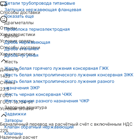
Детали трубопровода титановые
Заглушка нержавеющая фланцевая
Способы доставки
Показать еще
Драгметаллы
Отзывы
Проволока термоэлектродная
Характеристики
Дробь
Условия оплаты
Дробь нержавеющая
Способы доставки
Дробь стальная
Характеристики
Дробь чугунная
Жесть
Жесть белая горячего лужения консервная ГЖК
Диаметр
Жесть белая электролитического лужения консервная ЭЖК
1420
Жесть белая электролитического лужения разного
Стенка
назначения ЭЖР
23,5
Жесть черная консервная ЧЖК
ГОСТ
Жесть черная разного назначения ЧЖР
ГОСТ 10704-91
Запорная арматура
Условия оплаты
Задвижки
Затворы
Безналичный перевод на расчётный счёт с включённым НДС
Клапан обратный нержавеющий
22%
Клапаны
Наличный расчет