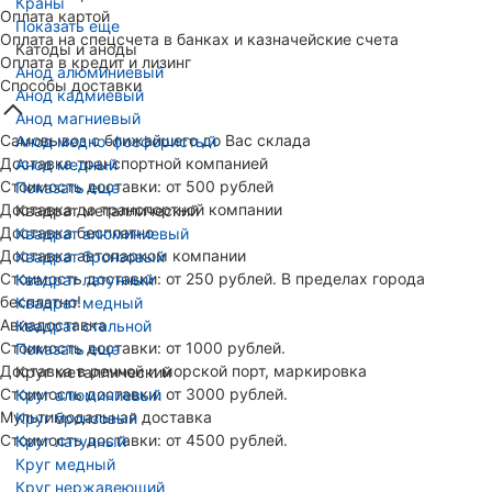
Краны
Оплата картой
Показать еще
Оплата на спецсчета в банках и казначейские счета
Катоды и аноды
Оплата в кредит и лизинг
Анод алюминиевый
Способы доставки
Анод кадмиевый
Анод магниевый
Самовывоз с ближайшего до Вас склада
Анод медно-фосфористый
Доставка транспортной компанией
Анод медный
Стоимость доставки: от 500 рублей
Показать еще
Доставка до транспортной компании
Квадрат металлический
Доставка бесплатно
Квадрат алюминиевый
Доставка автопарком компании
Квадрат бронзовый
Стоимость доставки: от 250 рублей. В пределах города
Квадрат латунный
бесплатно!
Квадрат медный
Авиадоставка
Квадрат стальной
Стоимость доставки: от 1000 рублей.
Показать еще
Доставка в речной и морской порт, маркировка
Круг металлический
Стоимость доставки: от 3000 рублей.
Круг алюминиевый
Мультимодальная доставка
Круг бронзовый
Стоимость доставки: от 4500 рублей.
Круг латунный
Круг медный
Круг нержавеющий