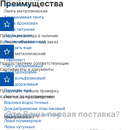
Преимущества
Показать еще
Лента металлическая
Алюминиевая лента
Лента бронзовая
Лента латунная
Лента медная
Продукция всегда в наличии.
Лента нержавеющая
Большие объемы - под заказ
Показать еще
Лист металлический
Гофролист
Предоставляем соответствующие
Лист алюминиевый
Сертификаты и документы
Лист бронзовый
Лист вольфрамовый
Лист дюралевый
Показать еще
Продукция прошла проверку
Люки и дождеприемники
Качества на производстве
Воронки водосточные
Дождеприемник пластиковый
Это Ваша первая поставка?
Дождеприемники чугунные
Ваше имя
Номер телефона
Ваша эл. почта
Люки полимерные
Люки чугунные