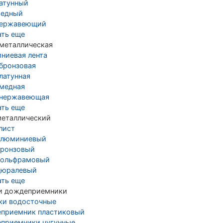
латунный
медный
нержавеющий
ать еще
 металлическая
ниевая лента
 бронзовая
латунная
 медная
 нержавеющая
ать еще
металлический
лист
алюминиевый
бронзовый
вольфрамовый
дюралевый
ать еще
и дождеприемники
ки водосточные
приемник пластиковый
приемники чугунные