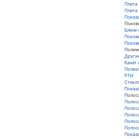
Плита 
Плита
Показ
Поков
Блюм 
Поков
Поков
Полим
Други
Канат
Полиэ
РТИ
Стекл
Показ
Полос
Полос
Полос
Полос
Полос
Полос
Показ