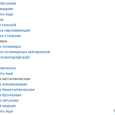
латунная
 медная
ать еще
ка
стальной
ка нержавеющая
ка стальная
еры
е полимеры
 из полимерных материалов
тилентерефталат
оволокно
ать еще
а металлическая
а алюминиевая
а биметаллическая
а бронзовая
а латунная
а медная
ать еще