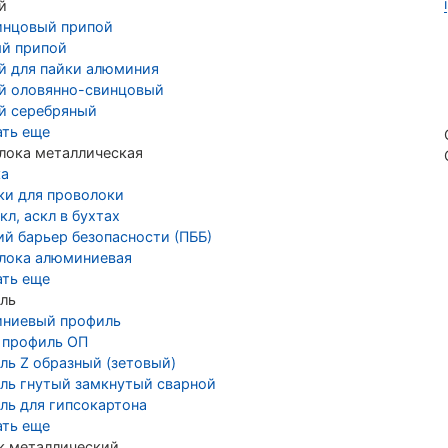
й
инцовый припой
й припой
й для пайки алюминия
й оловянно-свинцовый
й серебряный
ать еще
лока металлическая
ка
ки для проволоки
кл, аскл в бухтах
ий барьер безопасности (ПББ)
лока алюминиевая
ать еще
ль
ниевый профиль
 профиль ОП
ль Z образный (зетовый)
ль гнутый замкнутый сварной
ль для гипсокартона
ать еще
к металлический