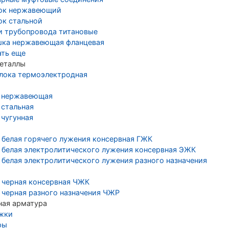
ок нержавеющий
ок стальной
и трубопровода титановые
шка нержавеющая фланцевая
ать еще
еталлы
лока термоэлектродная
 нержавеющая
 стальная
 чугунная
 белая горячего лужения консервная ГЖК
 белая электролитического лужения консервная ЭЖК
 белая электролитического лужения разного назначения
 черная консервная ЧЖК
 черная разного назначения ЧЖР
ная арматура
жки
ры