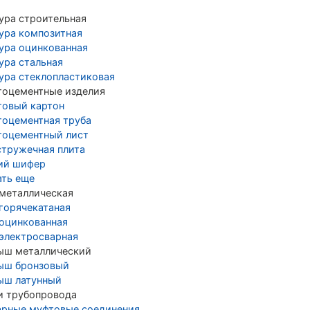
ура строительная
ура композитная
ура оцинкованная
ура стальная
ура стеклопластиковая
тоцементные изделия
товый картон
тоцементная труба
тоцементный лист
стружечная плита
ий шифер
ать еще
 металлическая
 горячекатаная
 оцинкованная
 электросварная
ыш металлический
ыш бронзовый
ыш латунный
и трубопровода
арные муфтовые соединения