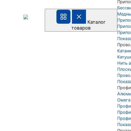
Припо
Бессв
Медны
Припо
Каталог
Припо
товаров
Припо
Показ
Прово
Катан
Катуш
Нить а
Плоск
Прово
Показ
Профи
Алюми
Омега
Профи
Профи
Профи
Показ
Пруто