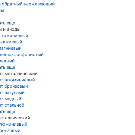
н обратный нержавеющий
ны
ать еще
ы и аноды
алюминиевый
кадмиевый
магниевый
медно-фосфористый
медный
ать еще
ат металлический
ат алюминиевый
ат бронзовый
ат латунный
ат медный
ат стальной
ать еще
металлический
алюминиевый
бронзовый