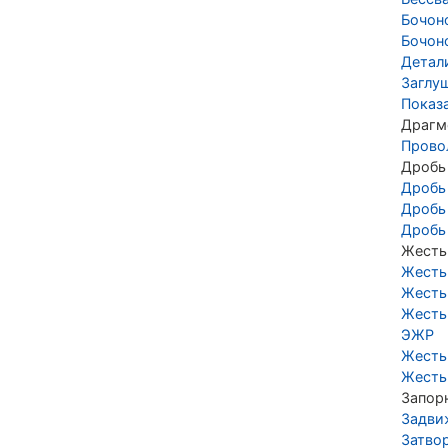
Бочон
Бочон
Детал
Заглу
Показ
Драгм
Прово
Дробь
Дробь
Дробь
Дробь
Жесть
Жесть
Жесть
Жесть
ЭЖР
Жесть
Жесть
Запор
Задви
Затво