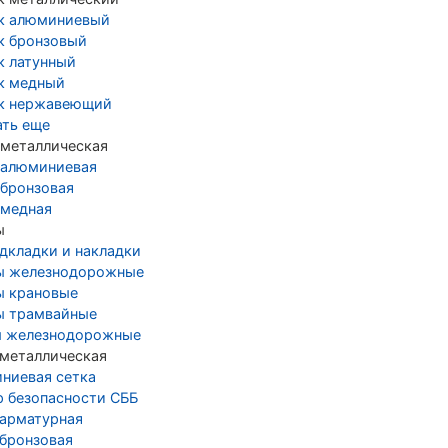
к алюминиевый
к бронзовый
к латунный
к медный
к нержавеющий
ать еще
 металлическая
 алюминиевая
 бронзовая
 медная
ы
дкладки и накладки
ы железнодорожные
ы крановые
ы трамвайные
 железнодорожные
 металлическая
ниевая сетка
р безопасности СББ
 арматурная
 бронзовая