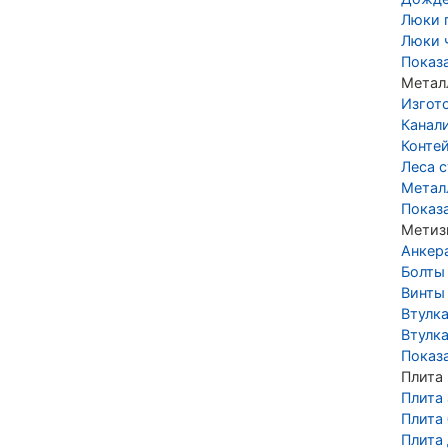
Люки 
Люки 
Показ
Метал
Изгот
Канал
Конте
Леса 
Метал
Показ
Метиз
Анкер
Болты
Винты
Втулк
Втулка
Показ
Плита
Плита
Плита
Плита