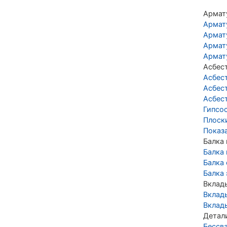
Армат
Армат
Армат
Армат
Армат
Асбес
Асбес
Асбес
Асбес
Гипсо
Плоск
Показ
Балка
Балка
Балка
Балка
Вклад
Вклад
Вклад
Детал
Бессв