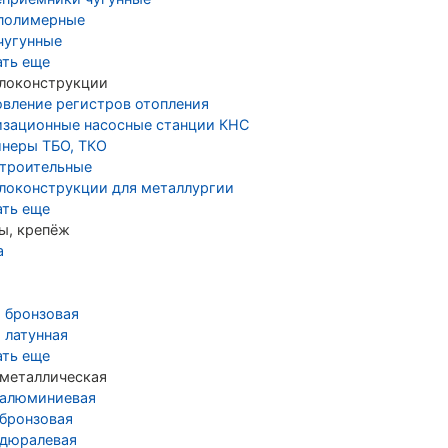
полимерные
чугунные
ать еще
локонструкции
овление регистров отопления
изационные насосные станции КНС
йнеры ТБО, ТКО
строительные
локонструкции для металлургии
ать еще
ы, крепёж
а
а бронзовая
 латунная
ать еще
 металлическая
 алюминиевая
 бронзовая
 дюралевая