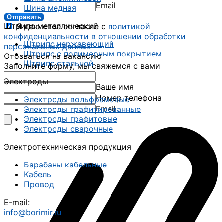
Email
Шина медная
Отправить
Штрипс металлический
Я даю свое согласие с
политикой
конфиденциальности в отношении обработки
Штрипс нержавеющий
персональных данных
Штрипс с полимерным покрытием
Отозваться на вакансию
Штрипс стальной
Заполните форму, мы свяжемся с вами
Электроды
Ваше имя
Номер телефона
Электроды вольфрамовые
Email
Электроды графитированные
Электроды графитовые
Электроды сварочные
Электротехническая продукция
Барабаны кабельные
Кабель
Провод
E-mail:
info@borimir.ru