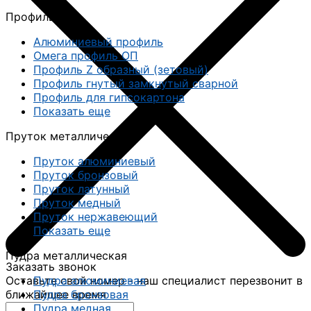
Профиль
Алюминиевый профиль
Омега профиль ОП
Профиль Z образный (зетовый)
Профиль гнутый замкнутый сварной
Профиль для гипсокартона
Показать еще
Пруток металлический
Пруток алюминиевый
Пруток бронзовый
Пруток латунный
Пруток медный
Пруток нержавеющий
Показать еще
Пудра металлическая
Заказать звонок
Оставьте свой номер - наш специалист перезвонит в
Пудра алюминиевая
ближайшее время
Пудра бронзовая
Пудра медная