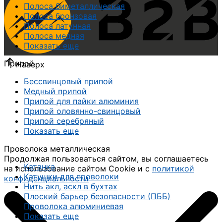
Полоса биметаллическая
Полоса бронзовая
Полоса латунная
Полоса медная
Показать еще
Припой
Наверх
Бессвинцовый припой
Медный припой
Припой для пайки алюминия
Припой оловянно-свинцовый
Припой серебряный
Показать еще
Проволока металлическая
Продолжая пользоваться сайтом, вы соглашаетесь
Катанка
на использование сайтом Cookie и с
политикой
Катушки для проволоки
конфиденциальности
Нить акл, аскл в бухтах
Плоский барьер безопасности (ПББ)
Проволока алюминиевая
Показать еще