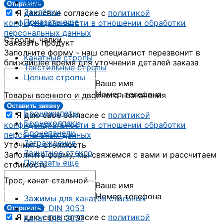
ЖБИ
Отправить
Заклёпки
Я даю свое согласие с
политикой
Показать еще
конфиденциальности в отношении обработки
персональных данных
Стропы, чалки
Заказать продукт
Заполните форму - наш специалист перезвонит в
Канатные стропы
ближайшее время для уточнения деталей заказа
Текстильные стропы
Цепные стропы
Ваше имя
Номер телефона
Товары военного и двойного назначения
Оставить заявку
Бронежилеты
Я даю свое согласие с
политикой
Бронеколпаки
конфиденциальности в отношении обработки
Бронепанели
персональных данных
Заграждения
Уточнить стоимость
Защитное стекло
Заполните форму, мы свяжемся с вами и рассчитаем
Показать еще
стоимость
Трос, канат стальной
Ваше имя
Номер телефона
Зажимы для канатов стальных
Канат DIN 3053
Отправить
Я даю свое согласие с
политикой
Канат DIN 3057