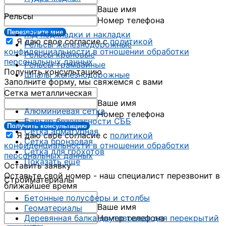
Ваше имя
Рельсы
Номер телефона
Перезвоните мне
ЖД подкладки и накладки
Я даю свое согласие с
политикой
Рельсы железнодорожные
конфиденциальности в отношении обработки
Рельсы крановые
персональных данных
Рельсы трамвайные
Получить консультацию
Шпалы железнодорожные
Заполните форму, мы свяжемся с вами
Сетка металлическая
Ваше имя
Алюминиевая сетка
Номер телефона
Барьер безопасности СББ
Получить консультацию
Сетка арматурная
Я даю свое согласие с
политикой
Сетка бронзовая
конфиденциальности в отношении обработки
Сетка для грохотов
персональных данных
Показать еще
Оставить заявку
Оставьте свой номер - наш специалист перезвонит в
Стройматериалы
ближайшее время
Бетонные полусферы и столбы
Ваше имя
Геоматериалы
Номер телефона
Деревянная балка двутавровая для перекрытий