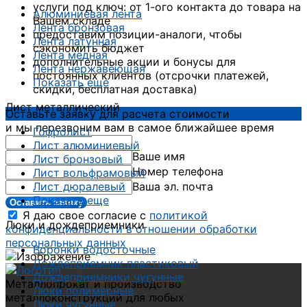
услуги под ключ: от 1-ого контакта до товара на
Алюминиевая лента
Вашем складе
Лента бронзовая
предоставим позиции-аналоги, чтобы
Лента латунная
сэкономить бюджет
Лента медная
дополнительные акции и бонусы для
Лента нержавеющая
постоянных клиентов (отсрочки платежей,
Показать еще
скидки, бесплатная доставка)
Лист металлический
Оставьте заявку для расчета стоимости
и мы перезвоним вам в самое ближайшее время
Гофролист
Лист алюминиевый
Ваше имя
Лист бронзовый
Номер телефона
Лист вольфрамовый
Лист дюралевый
Ваша эл. почта
Показать еще
Оставить заявку
Я даю свое согласие с
политикой
Люки и дождеприемники
конфиденциальности в отношении обработки
персональных данных
Воронки водосточные
Дождеприемник пластиковый
Дождеприемники чугунные
Металлопрокат и производство
Люки полимерные
металлоконструкций для любых
Люки чугунные