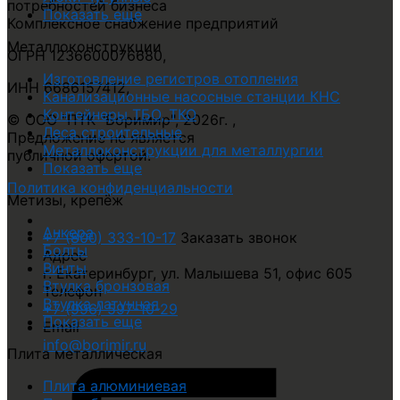
потребностей бизнеса
Показать еще
Комплексное снабжение предприятий
Металлоконструкции
ОГРН 1236600076680
,
Изготовление регистров отопления
ИНН 6686157412
,
Канализационные насосные станции КНС
Контейнеры ТБО, ТКО
© ООО "ПТК "Боримир"
,
2026г. ,
Леса строительные
Предложение не является
Металлоконструкции для металлургии
публичной офертой.
Показать еще
Политика конфиденциальности
Метизы, крепёж
Анкера
+7 (800) 333-10-17
Заказать звонок
Болты
Адрес
Винты
г. Екатеринбург, ул. Малышева 51, офис 605
Втулка бронзовая
Телефон
Втулка латунная
+7 (996) 597-10-29
Показать еще
Email
info@borimir.ru
Плита металлическая
Плита алюминиевая