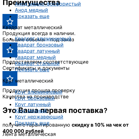
Преимущества
Анод медно-фосфористый
Анод медный
Показать еще
Квадрат металлический
Продукция всегда в наличии.
Квадрат алюминиевый
Большие объемы - под заказ
Квадрат бронзовый
Квадрат латунный
Квадрат медный
Предоставляем соответствующие
Квадрат стальной
Сертификаты и документы
Показать еще
Круг металлический
Продукция прошла проверку
Круг алюминиевый
Качества на производстве
Круг бронзовый
Круг латунный
Это Ваша первая поставка?
Круг медный
Круг нержавеющий
Показать еще
получите гарантированную
скидку в 10% на чек от
400 000 рублей
Лента металлическая