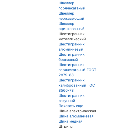
Швеллер
горячекатаный
Швеллер
нержавеющий
Швеллер
оцинкованный
Шестигранник
металлический
Шестигранник
алюминиевый
Шестигранник
бронзовый
Шестигранник
горячекатаный ГОСТ
2879-88
Шестигранник
калиброванный ГОСТ
8560-78
Шестигранник
латунный
Показать еще
Шина электрическая
Шина алюминиевая
Шина медная
Штрипс