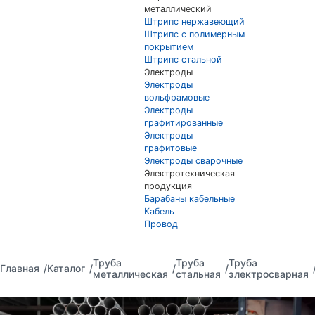
металлический
Штрипс нержавеющий
Штрипс с полимерным
покрытием
Штрипс стальной
Электроды
Электроды
вольфрамовые
Электроды
графитированные
Электроды
графитовые
Электроды сварочные
Электротехническая
продукция
Барабаны кабельные
Кабель
Провод
Труба
Труба
Труба
Главная
Каталог
металлическая
стальная
электросварная