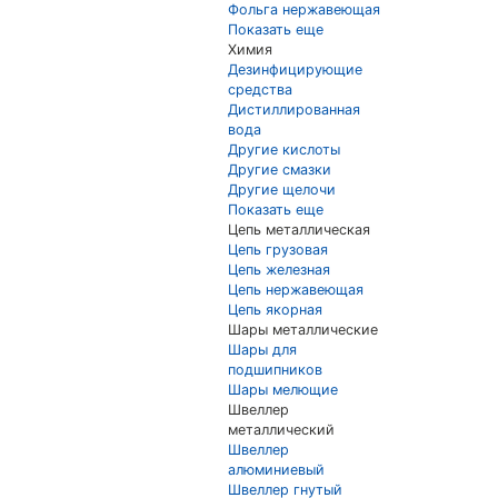
Фольга нержавеющая
Показать еще
Химия
Дезинфицирующие
средства
Дистиллированная
вода
Другие кислоты
Другие смазки
Другие щелочи
Показать еще
Цепь металлическая
Цепь грузовая
Цепь железная
Цепь нержавеющая
Цепь якорная
Шары металлические
Шары для
подшипников
Шары мелющие
Швеллер
металлический
Швеллер
алюминиевый
Швеллер гнутый