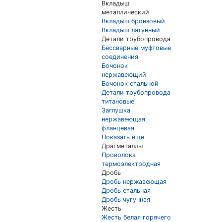
Вкладыш
металлический
Вкладыш бронзовый
Вкладыш латунный
Детали трубопровода
Бессварные муфтовые
соединения
Бочонок
нержавеющий
Бочонок стальной
Детали трубопровода
титановые
Заглушка
нержавеющая
фланцевая
Показать еще
Драгметаллы
Проволока
термоэлектродная
Дробь
Дробь нержавеющая
Дробь стальная
Дробь чугунная
Жесть
Жесть белая горячего