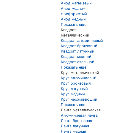
Анод магниевый
Анод медно-
фосфористый
Анод медный
Показать еще
Квадрат
металлический
Квадрат алюминиевый
Квадрат бронзовый
Квадрат латунный
Квадрат медный
Квадрат стальной
Показать еще
Круг металлический
Круг алюминиевый
Круг бронзовый
Круг латунный
Круг медный
Круг нержавеющий
Показать еще
Лента металлическая
Алюминиевая лента
Лента бронзовая
Лента латунная
Лента медная