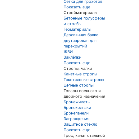
Сетка для грохотов
Показать еще
Стройматериалы
Бетонные полусферы
и столбы
Геоматериалы
Деревянная балка
двутавровая для
перекрытий
ЖБИ
Заклёпки
Показать еще
Стропы, чалки
Канатные стропы
Текстильные стропы
Цепные стропы
Товары военного и
двойного назначения
Бронежилеты
Бронеколпаки
Бронепанели
Заграждения
Защитное стекло
Показать еще
Трос, канат стальной