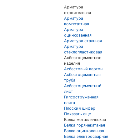
Арматура
строительная
Арматура
композитная
Арматура
оцинкованная
Арматура стальная
Арматура
стеклопластиковая
Асбестоцементные
изделия
Асбестовый картон
Асбестоцементная
труба
Асбестоцементный
лист
Гипсостружечная
плита
Плоский шифер
Показать еще
Балка металлическая
Балка горячекатаная
Балка оцинкованная
Балка электросварная