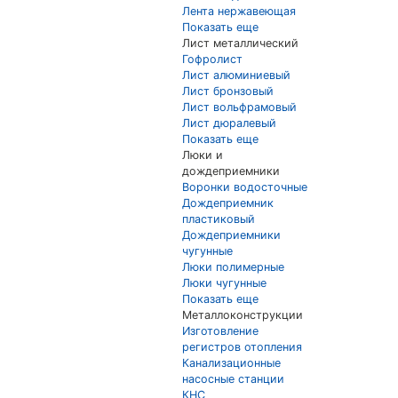
Лента нержавеющая
Показать еще
Лист металлический
Гофролист
Лист алюминиевый
Лист бронзовый
Лист вольфрамовый
Лист дюралевый
Показать еще
Люки и
дождеприемники
Воронки водосточные
Дождеприемник
пластиковый
Дождеприемники
чугунные
Люки полимерные
Люки чугунные
Показать еще
Металлоконструкции
Изготовление
регистров отопления
Канализационные
насосные станции
КНС