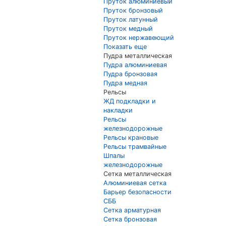
Пруток алюминиевый
Пруток бронзовый
Пруток латунный
Пруток медный
Пруток нержавеющий
Показать еще
Пудра металлическая
Пудра алюминиевая
Пудра бронзовая
Пудра медная
Рельсы
ЖД подкладки и
накладки
Рельсы
железнодорожные
Рельсы крановые
Рельсы трамвайные
Шпалы
железнодорожные
Сетка металлическая
Алюминиевая сетка
Барьер безопасности
СББ
Сетка арматурная
Сетка бронзовая