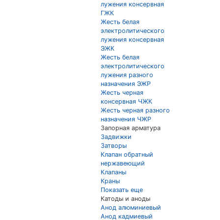
лужения консервная
ГЖК
Жесть белая
электролитического
лужения консервная
ЭЖК
Жесть белая
электролитического
лужения разного
назначения ЭЖР
Жесть черная
консервная ЧЖК
Жесть черная разного
назначения ЧЖР
Запорная арматура
Задвижки
Затворы
Клапан обратный
нержавеющий
Клапаны
Краны
Показать еще
Катоды и аноды
Анод алюминиевый
Анод кадмиевый