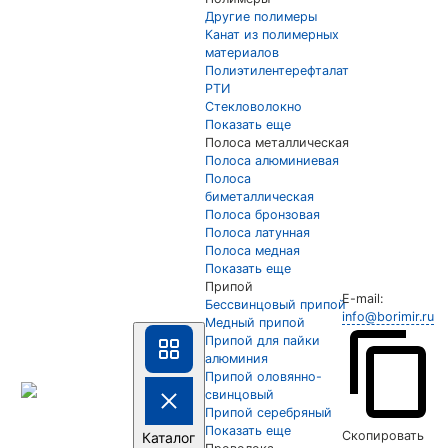
Другие полимеры
Канат из полимерных
материалов
Полиэтилентерефталат
РТИ
Стекловолокно
Показать еще
Полоса металлическая
Полоса алюминиевая
Полоса
биметаллическая
Полоса бронзовая
Полоса латунная
Полоса медная
Показать еще
Припой
E-mail:
Бессвинцовый припой
info@borimir.ru
Медный припой
Припой для пайки
алюминия
Припой оловянно-
свинцовый
Припой серебряный
Показать еще
Скопировать
Каталог