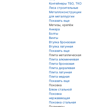
Контейнеры ТБО, ТКО
Леса строительные
Металлоконструкции
для металлургии
Показать еще
Метизы, крепёж
Анкера
Болты
Винты
Втулка бронзовая
Втулка латунная
Показать еще
Плита металлическая
Плита алюминиевая
Плита бронзовая
Плита дюралевая
Плита латунная
Плита медная
Показать еще
Поковка
Блюм стальной
Поковка
нержавеющая
Поковка стальная
Полимеры