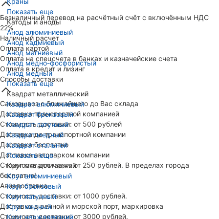
Краны
Показать еще
Безналичный перевод на расчётный счёт с включённым НДС
Катоды и аноды
22%
Анод алюминиевый
Наличный расчет
Анод кадмиевый
Оплата картой
Анод магниевый
Оплата на спецсчета в банках и казначейские счета
Анод медно-фосфористый
Оплата в кредит и лизинг
Анод медный
Способы доставки
Показать еще
Квадрат металлический
Самовывоз с ближайшего до Вас склада
Квадрат алюминиевый
Доставка транспортной компанией
Квадрат бронзовый
Стоимость доставки: от 500 рублей
Квадрат латунный
Доставка до транспортной компании
Квадрат медный
Доставка бесплатно
Квадрат стальной
Доставка автопарком компании
Показать еще
Стоимость доставки: от 250 рублей. В пределах города
Круг металлический
бесплатно!
Круг алюминиевый
Авиадоставка
Круг бронзовый
Стоимость доставки: от 1000 рублей.
Круг латунный
Доставка в речной и морской порт, маркировка
Круг медный
Стоимость доставки: от 3000 рублей.
Круг нержавеющий