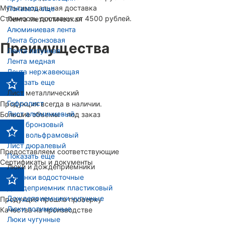
Мультимодальная доставка
Показать еще
Стоимость доставки: от 4500 рублей.
Лента металлическая
Алюминиевая лента
Лента бронзовая
Преимущества
Лента латунная
Лента медная
Лента нержавеющая
Показать еще
Лист металлический
Гофролист
Продукция всегда в наличии.
Лист алюминиевый
Большие объемы - под заказ
Лист бронзовый
Лист вольфрамовый
Лист дюралевый
Предоставляем соответствующие
Показать еще
Сертификаты и документы
Люки и дождеприемники
Воронки водосточные
Дождеприемник пластиковый
Дождеприемники чугунные
Продукция прошла проверку
Люки полимерные
Качества на производстве
Люки чугунные