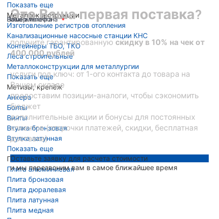
Показать еще
Это Ваша первая поставка?
Металлоконструкции
Ваше имя
Номер телефона
Ваша эл. почта
Изготовление регистров отопления
Канализационные насосные станции КНС
получите гарантированную
скидку в 10% на чек от
Контейнеры ТБО, ТКО
400 000 рублей
Леса строительные
Металлоконструкции для металлургии
услуги под ключ: от 1-ого контакта до товара на
Показать еще
Вашем складе
Метизы, крепёж
предоставим позиции-аналоги, чтобы сэкономить
Анкера
бюджет
Болты
дополнительные акции и бонусы для постоянных
Винты
клиентов (отсрочки платежей, скидки, бесплатная
Втулка бронзовая
Втулка латунная
доставка)
Показать еще
Оставьте заявку для расчета стоимости
Плита металлическая
и мы перезвоним вам в самое ближайшее время
Плита алюминиевая
Плита бронзовая
Плита дюралевая
Плита латунная
Плита медная