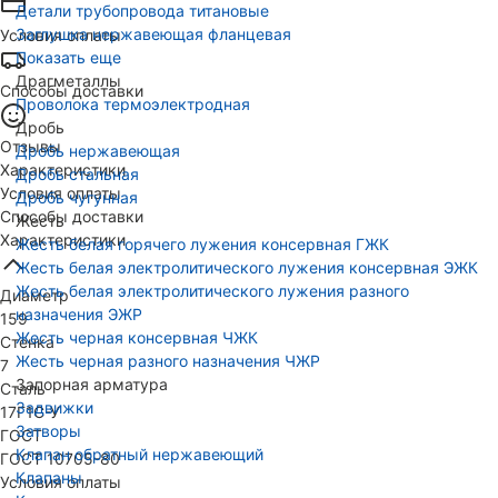
Детали трубопровода титановые
Заглушка нержавеющая фланцевая
Условия оплаты
Показать еще
Драгметаллы
Способы доставки
Проволока термоэлектродная
Дробь
Отзывы
Дробь нержавеющая
Характеристики
Дробь стальная
Условия оплаты
Дробь чугунная
Способы доставки
Жесть
Характеристики
Жесть белая горячего лужения консервная ГЖК
Жесть белая электролитического лужения консервная ЭЖК
Жесть белая электролитического лужения разного
Диаметр
назначения ЭЖР
159
Жесть черная консервная ЧЖК
Стенка
Жесть черная разного назначения ЧЖР
7
Запорная арматура
Сталь
Задвижки
17Г1С-У
Затворы
ГОСТ
Клапан обратный нержавеющий
ГОСТ 10705-80
Клапаны
Условия оплаты