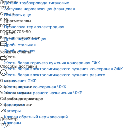
Диаметр
Детали трубопровода титановые
177,8
Заглушка нержавеющая фланцевая
Стенка
Показать еще
9,19
Драгметаллы
ГОСТ
Проволока термоэлектродная
ГОСТ 10705-80
Дробь
Все характеристики
Дробь нержавеющая
Дробь стальная
Дробь чугунная
Условия оплаты
Жесть
Жесть белая горячего лужения консервная ГЖК
Способы доставки
Жесть белая электролитического лужения консервная ЭЖК
Жесть белая электролитического лужения разного
Отзывы
назначения ЭЖР
Характеристики
Жесть черная консервная ЧЖК
Условия оплаты
Жесть черная разного назначения ЧЖР
Способы доставки
Запорная арматура
Характеристики
Задвижки
Затворы
Клапан обратный нержавеющий
Диаметр
Клапаны
177,8