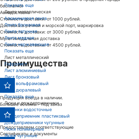
Показать еще
бесплатно!
Лента металлическая
Авиадоставка
Алюминиевая лента
Стоимость доставки: от 1000 рублей.
Лента бронзовая
Доставка в речной и морской порт, маркировка
Лента латунная
Стоимость доставки: от 3000 рублей.
Лента медная
Мультимодальная доставка
Лента нержавеющая
Стоимость доставки: от 4500 рублей.
Показать еще
Лист металлический
Преимущества
Гофролист
Лист алюминиевый
Лист бронзовый
Лист вольфрамовый
Лист дюралевый
Показать еще
Продукция всегда в наличии.
Люки и дождеприемники
Большие объемы - под заказ
Воронки водосточные
Дождеприемник пластиковый
Дождеприемники чугунные
Предоставляем соответствующие
Люки полимерные
Сертификаты и документы
Люки чугунные