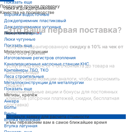
Показать еще
Продукция прошла проверку
Люки и дождеприемники
Качества на производстве
Воронки водосточные
Дождеприемник пластиковый
Дождеприемники чугунные
Это Ваша первая поставка?
Люки полимерные
Ваше имя
Номер телефона
Ваша эл. почта
Люки чугунные
Показать еще
получите гарантированную
скидку в 10% на чек от
Металлоконструкции
400 000 рублей
Изготовление регистров отопления
Канализационные насосные станции КНС
услуги под ключ: от 1-ого контакта до товара на
Контейнеры ТБО, ТКО
Вашем складе
Леса строительные
предоставим позиции-аналоги, чтобы сэкономить
Металлоконструкции для металлургии
бюджет
Показать еще
дополнительные акции и бонусы для постоянных
Метизы, крепёж
клиентов (отсрочки платежей, скидки, бесплатная
Анкера
доставка)
Болты
Винты
Оставьте заявку для расчета стоимости
Втулка бронзовая
и мы перезвоним вам в самое ближайшее время
Втулка латунная
Показать еще