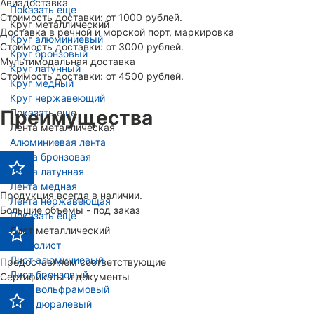
Авиадоставка
Показать еще
Стоимость доставки: от 1000 рублей.
Круг металлический
Доставка в речной и морской порт, маркировка
Круг алюминиевый
Стоимость доставки: от 3000 рублей.
Круг бронзовый
Мультимодальная доставка
Круг латунный
Стоимость доставки: от 4500 рублей.
Круг медный
Круг нержавеющий
Показать еще
Преимущества
Лента металлическая
Алюминиевая лента
Лента бронзовая
Лента латунная
Лента медная
Продукция всегда в наличии.
Лента нержавеющая
Большие объемы - под заказ
Показать еще
Лист металлический
Гофролист
Лист алюминиевый
Предоставляем соответствующие
Лист бронзовый
Сертификаты и документы
Лист вольфрамовый
Лист дюралевый