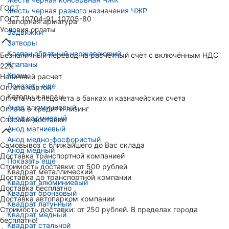
ГОСТ
Жесть черная разного назначения ЧЖР
ГОСТ 10704-91, 10705-80
Запорная арматура
Условия оплаты
Задвижки
Затворы
Клапан обратный нержавеющий
Безналичный перевод на расчётный счёт с включённым НДС
Клапаны
22%
Краны
Наличный расчет
Показать еще
Оплата картой
Катоды и аноды
Оплата на спецсчета в банках и казначейские счета
Анод алюминиевый
Оплата в кредит и лизинг
Анод кадмиевый
Способы доставки
Анод магниевый
Анод медно-фосфористый
Самовывоз с ближайшего до Вас склада
Анод медный
Доставка транспортной компанией
Показать еще
Стоимость доставки: от 500 рублей
Квадрат металлический
Доставка до транспортной компании
Квадрат алюминиевый
Доставка бесплатно
Квадрат бронзовый
Доставка автопарком компании
Квадрат латунный
Стоимость доставки: от 250 рублей. В пределах города
Квадрат медный
бесплатно!
Квадрат стальной