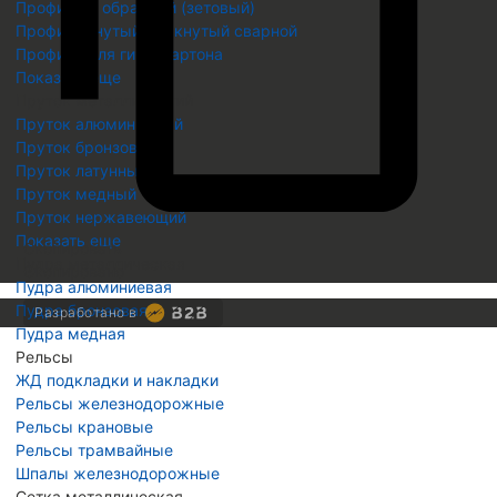
Профиль Z образный (зетовый)
Профиль гнутый замкнутый сварной
Профиль для гипсокартона
Показать еще
Пруток металлический
Пруток алюминиевый
Пруток бронзовый
Пруток латунный
Пруток медный
Пруток нержавеющий
Показать еще
Скопировать
Пудра металлическая
Скопировано
Пудра алюминиевая
Пудра бронзовая
Разработано в
Пудра медная
Рельсы
ЖД подкладки и накладки
Рельсы железнодорожные
Рельсы крановые
Рельсы трамвайные
Шпалы железнодорожные
Сетка металлическая