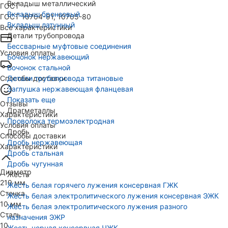
Вкладыш металлический
ГОСТ
Вкладыш бронзовый
ГОСТ 10704-91, 10705-80
Вкладыш латунный
Все характеристики
Детали трубопровода
Бессварные муфтовые соединения
Условия оплаты
Бочонок нержавеющий
Бочонок стальной
Способы доставки
Детали трубопровода титановые
Заглушка нержавеющая фланцевая
Показать еще
Отзывы
Драгметаллы
Характеристики
Проволока термоэлектродная
Условия оплаты
Дробь
Способы доставки
Дробь нержавеющая
Характеристики
Дробь стальная
Дробь чугунная
Диаметр
Жесть
219 мм
Жесть белая горячего лужения консервная ГЖК
Стенка
Жесть белая электролитического лужения консервная ЭЖК
10 мм
Жесть белая электролитического лужения разного
Сталь
назначения ЭЖР
10
Жесть черная консервная ЧЖК