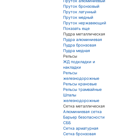
Пруток алюминиевый
Пруток бронзовый
Пруток латунный
Пруток медный
Пруток нержавеющий
Показать еще
Пудра металлическая
Пудра алюминиевая
Пудра бронзовая
Пудра медная
Рельсы
ЖД подкладки и
накладки
Рельсы
железнодорожные
Рельсы крановые
Рельсы трамвайные
Шпалы
железнодорожные
Сетка металлическая
Алюминиевая сетка
Барьер безопасности
СББ
Сетка арматурная
Сетка бронзовая