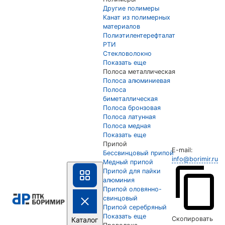
Другие полимеры
Канат из полимерных
материалов
Полиэтилентерефталат
РТИ
Стекловолокно
Показать еще
Полоса металлическая
Полоса алюминиевая
Полоса
биметаллическая
Полоса бронзовая
Полоса латунная
Полоса медная
Показать еще
Припой
E-mail:
Бессвинцовый припой
info@borimir.ru
Медный припой
Припой для пайки
алюминия
Припой оловянно-
свинцовый
Припой серебряный
Показать еще
Скопировать
Каталог