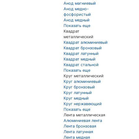
Анод магниевый
Анод медно-
фосфористый
Анод медный
Показать еще
Квадрат
металлический
Квадрат алюминиевый
Квадрат бронзовый
Квадрат латунный
Квадрат медный
Квадрат стальной
Показать еще
Круг металлический
Круг алюминиевый
Круг бронзовый
Круг латунный
Круг медный
Круг нержавеющий
Показать еще
Лента металлическая
Алюминиевая лента
Лента бронзовая
Лента латунная
Лента медная