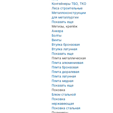
Контейнеры ТБО, ТКО
Леса строительные
Металлоконструкции
для металлургии
Показать еще
Метизы, крепёж
Анкера
Болты
Винты
Втулка бронзовая
Втулка латунная
Показать еще
Плита металлическая
Плита алюминиевая
Плита бронзовая
Плита дюралевая
Плита латунная
Плита медная
Показать еще
Поковка
Блюм стальной
Поковка
нержавеющая
Поковка стальная
Полимеры