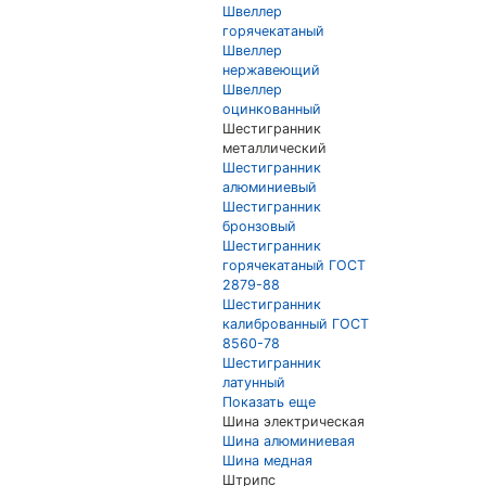
Швеллер
горячекатаный
Швеллер
нержавеющий
Швеллер
оцинкованный
Шестигранник
металлический
Шестигранник
алюминиевый
Шестигранник
бронзовый
Шестигранник
горячекатаный ГОСТ
2879-88
Шестигранник
калиброванный ГОСТ
8560-78
Шестигранник
латунный
Показать еще
Шина электрическая
Шина алюминиевая
Шина медная
Штрипс