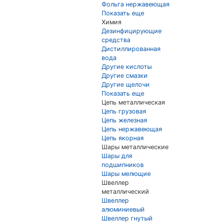
Фольга нержавеющая
Показать еще
Химия
Дезинфицирующие
средства
Дистиллированная
вода
Другие кислоты
Другие смазки
Другие щелочи
Показать еще
Цепь металлическая
Цепь грузовая
Цепь железная
Цепь нержавеющая
Цепь якорная
Шары металлические
Шары для
подшипников
Шары мелющие
Швеллер
металлический
Швеллер
алюминиевый
Швеллер гнутый