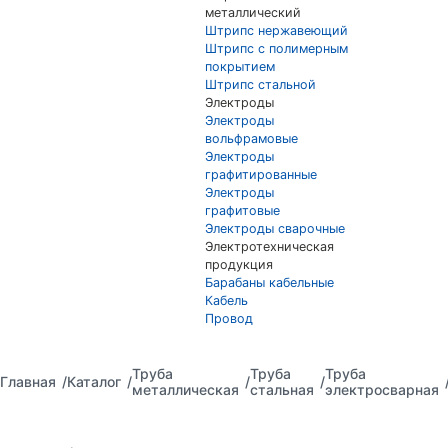
металлический
Штрипс нержавеющий
Штрипс с полимерным
покрытием
Штрипс стальной
Электроды
Электроды
вольфрамовые
Электроды
графитированные
Электроды
графитовые
Электроды сварочные
Электротехническая
продукция
Барабаны кабельные
Кабель
Провод
Труба
Труба
Труба
Главная
Каталог
металлическая
стальная
электросварная