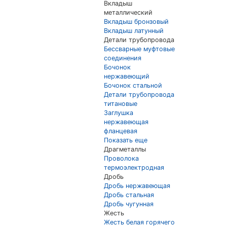
Вкладыш
металлический
Вкладыш бронзовый
Вкладыш латунный
Детали трубопровода
Бессварные муфтовые
соединения
Бочонок
нержавеющий
Бочонок стальной
Детали трубопровода
титановые
Заглушка
нержавеющая
фланцевая
Показать еще
Драгметаллы
Проволока
термоэлектродная
Дробь
Дробь нержавеющая
Дробь стальная
Дробь чугунная
Жесть
Жесть белая горячего