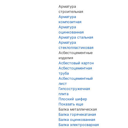
Арматура
строительная
Арматура
композитная
Арматура
оцинкованная
Арматура стальная
Арматура
стеклопластиковая
Асбестоцементные
изделия
Асбестовый картон
Асбестоцементная
труба
Асбестоцементный
лист
Гипсостружечная
плита
Плоский шифер
Показать еще
Балка металлическая
Балка горячекатаная
Балка оцинкованная
Балка электросварная