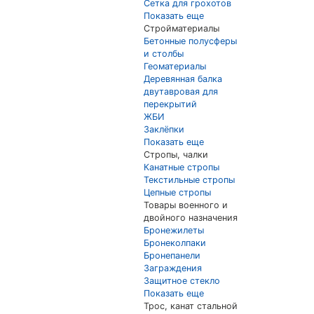
Сетка для грохотов
Показать еще
Стройматериалы
Бетонные полусферы
и столбы
Геоматериалы
Деревянная балка
двутавровая для
перекрытий
ЖБИ
Заклёпки
Показать еще
Стропы, чалки
Канатные стропы
Текстильные стропы
Цепные стропы
Товары военного и
двойного назначения
Бронежилеты
Бронеколпаки
Бронепанели
Заграждения
Защитное стекло
Показать еще
Трос, канат стальной