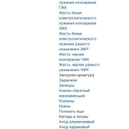
лужения консервная
ГЖК
Жесть белая
электролитического
лужения консервная
ЭЖК
Жесть белая
электролитического
лужения разного
назначения ЭЖР
Жесть черная
консервная ЧЖК
Жесть черная разного
назначения ЧЖР
Запорная арматура
Задвижки
Затворы
Клапан обратный
нержавеющий
Клапаны
Краны
Показать еще
Катоды и аноды
Анод алюминиевый
Анод кадмиевый