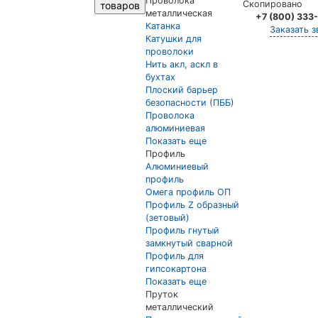
Проволока
Скопировано
товаров
металлическая
+7 (800) 333
Катанка
Заказать з
Катушки для
проволоки
Нить акл, аскл в
бухтах
Плоский барьер
безопасности (ПББ)
Проволока
алюминиевая
Показать еще
Профиль
Алюминиевый
профиль
Омега профиль ОП
Профиль Z образный
(зетовый)
Профиль гнутый
замкнутый сварной
Профиль для
гипсокартона
Показать еще
Пруток
металлический