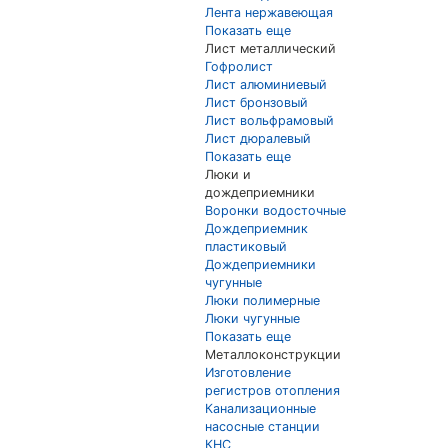
Лента нержавеющая
Показать еще
Лист металлический
Гофролист
Лист алюминиевый
Лист бронзовый
Лист вольфрамовый
Лист дюралевый
Показать еще
Люки и
дождеприемники
Воронки водосточные
Дождеприемник
пластиковый
Дождеприемники
чугунные
Люки полимерные
Люки чугунные
Показать еще
Металлоконструкции
Изготовление
регистров отопления
Канализационные
насосные станции
КНС