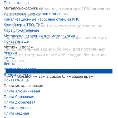
Показать еще
Металлоконструкции
получите гарантированную
скидку в 10% на чек от
Изготовление регистров отопления
400 000 рублей
Канализационные насосные станции КНС
Контейнеры ТБО, ТКО
услуги под ключ: от 1-ого контакта до товара на
Леса строительные
Вашем складе
Металлоконструкции для металлургии
предоставим позиции-аналоги, чтобы сэкономить
Показать еще
бюджет
Метизы, крепёж
дополнительные акции и бонусы для постоянных
Анкера
клиентов (отсрочки платежей, скидки, бесплатная
Болты
доставка)
Винты
Втулка бронзовая
Оставьте заявку для расчета стоимости
Втулка латунная
и мы перезвоним вам в самое ближайшее время
Показать еще
Плита металлическая
Плита алюминиевая
Плита бронзовая
Плита дюралевая
Плита латунная
Плита медная