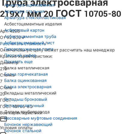
Труба электросварная
Арматура оцинкованная
219х7 мм 20 ГОСТ 10705-80
Арматура стальная
Арматура стеклопластиковая
Асбестоцементные изделия
Асбестовый картон
Арт: 4298
Асбестоцементная труба
От 92 800 ₽
Асбестоцементный лист
Рассчитать стоимость
Гипсостружечная плита
Окончательную цену может рассчитать наш менеджер
Плоский шифер
Краткие характеристики:
Показать еще
Диаметр
Балка металлическая
219
Балка горячекатаная
Стенка
Балка оцинкованная
7
Балка электросварная
Сталь
Вкладыш металлический
20
Вкладыш бронзовый
ГОСТ
Вкладыш латунный
ГОСТ 10705-80
Детали трубопровода
Все характеристики
Бессварные муфтовые соединения
Бочонок нержавеющий
Условия оплаты
Бочонок стальной