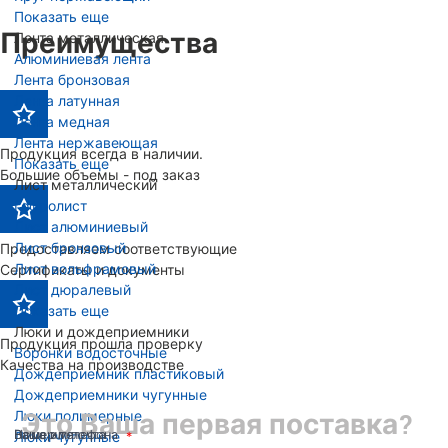
Показать еще
Преимущества
Лента металлическая
Алюминиевая лента
Лента бронзовая
Лента латунная
Лента медная
Лента нержавеющая
Продукция всегда в наличии.
Показать еще
Большие объемы - под заказ
Лист металлический
Гофролист
Лист алюминиевый
Лист бронзовый
Предоставляем соответствующие
Лист вольфрамовый
Сертификаты и документы
Лист дюралевый
Показать еще
Люки и дождеприемники
Продукция прошла проверку
Воронки водосточные
Качества на производстве
Дождеприемник пластиковый
Дождеприемники чугунные
Люки полимерные
Это Ваша первая поставка?
Ваше имя
Номер телефона
Ваша эл. почта
Люки чугунные