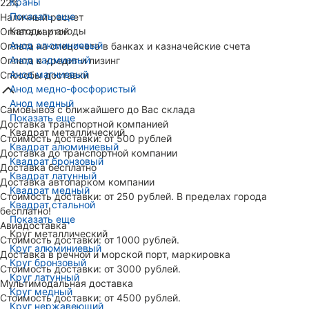
Краны
22%
Показать еще
Наличный расчет
Катоды и аноды
Оплата картой
Анод алюминиевый
Оплата на спецсчета в банках и казначейские счета
Анод кадмиевый
Оплата в кредит и лизинг
Анод магниевый
Способы доставки
Анод медно-фосфористый
Анод медный
Самовывоз с ближайшего до Вас склада
Показать еще
Доставка транспортной компанией
Квадрат металлический
Стоимость доставки: от 500 рублей
Квадрат алюминиевый
Доставка до транспортной компании
Квадрат бронзовый
Доставка бесплатно
Квадрат латунный
Доставка автопарком компании
Квадрат медный
Стоимость доставки: от 250 рублей. В пределах города
Квадрат стальной
бесплатно!
Показать еще
Авиадоставка
Круг металлический
Стоимость доставки: от 1000 рублей.
Круг алюминиевый
Доставка в речной и морской порт, маркировка
Круг бронзовый
Стоимость доставки: от 3000 рублей.
Круг латунный
Мультимодальная доставка
Круг медный
Стоимость доставки: от 4500 рублей.
Круг нержавеющий