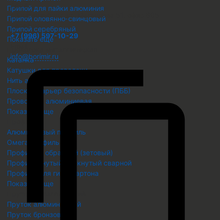
Адрес
Припой для пайки алюминия
г. Екатеринбург, ул. Малышева 51, офис 605
Припой оловянно-свинцовый
Телефон
Припой серебряный
+7 (996) 597-10-29
Показать еще
Email
Проволока металлическая
info@borimir.ru
Катанка
Катушки для проволоки
Нить акл, аскл в бухтах
Плоский барьер безопасности (ПББ)
Проволока алюминиевая
Показать еще
Профиль
Алюминиевый профиль
Омега профиль ОП
Профиль Z образный (зетовый)
Профиль гнутый замкнутый сварной
Профиль для гипсокартона
Показать еще
Пруток металлический
Пруток алюминиевый
Пруток бронзовый