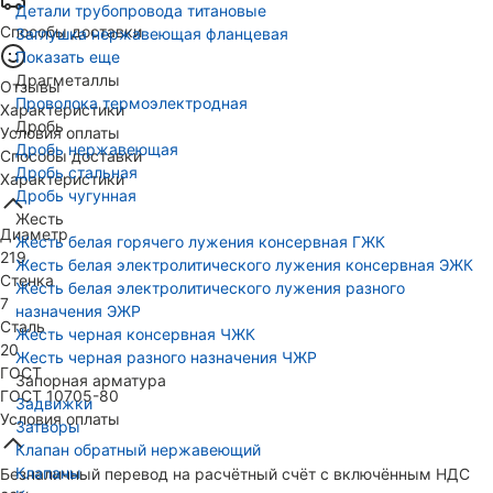
Детали трубопровода титановые
Способы доставки
Заглушка нержавеющая фланцевая
Показать еще
Драгметаллы
Отзывы
Проволока термоэлектродная
Характеристики
Дробь
Условия оплаты
Дробь нержавеющая
Способы доставки
Дробь стальная
Характеристики
Дробь чугунная
Жесть
Диаметр
Жесть белая горячего лужения консервная ГЖК
219
Жесть белая электролитического лужения консервная ЭЖК
Стенка
Жесть белая электролитического лужения разного
7
назначения ЭЖР
Сталь
Жесть черная консервная ЧЖК
20
Жесть черная разного назначения ЧЖР
ГОСТ
Запорная арматура
ГОСТ 10705-80
Задвижки
Условия оплаты
Затворы
Клапан обратный нержавеющий
Клапаны
Безналичный перевод на расчётный счёт с включённым НДС