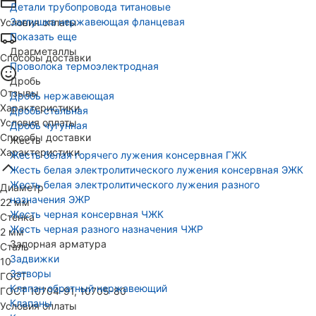
Детали трубопровода титановые
Заглушка нержавеющая фланцевая
Условия оплаты
Показать еще
Драгметаллы
Способы доставки
Проволока термоэлектродная
Дробь
Отзывы
Дробь нержавеющая
Характеристики
Дробь стальная
Условия оплаты
Дробь чугунная
Способы доставки
Жесть
Характеристики
Жесть белая горячего лужения консервная ГЖК
Жесть белая электролитического лужения консервная ЭЖК
Жесть белая электролитического лужения разного
Диаметр
назначения ЭЖР
22 мм
Жесть черная консервная ЧЖК
Стенка
Жесть черная разного назначения ЧЖР
2 мм
Запорная арматура
Сталь
Задвижки
10
Затворы
ГОСТ
Клапан обратный нержавеющий
ГОСТ 10704-91, 10705-80
Клапаны
Условия оплаты