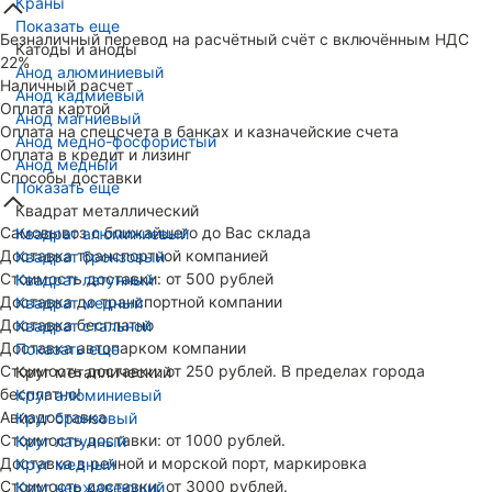
Краны
Показать еще
Безналичный перевод на расчётный счёт с включённым НДС
Катоды и аноды
22%
Анод алюминиевый
Наличный расчет
Анод кадмиевый
Оплата картой
Анод магниевый
Оплата на спецсчета в банках и казначейские счета
Анод медно-фосфористый
Оплата в кредит и лизинг
Анод медный
Способы доставки
Показать еще
Квадрат металлический
Самовывоз с ближайшего до Вас склада
Квадрат алюминиевый
Доставка транспортной компанией
Квадрат бронзовый
Стоимость доставки: от 500 рублей
Квадрат латунный
Доставка до транспортной компании
Квадрат медный
Доставка бесплатно
Квадрат стальной
Доставка автопарком компании
Показать еще
Стоимость доставки: от 250 рублей. В пределах города
Круг металлический
бесплатно!
Круг алюминиевый
Авиадоставка
Круг бронзовый
Стоимость доставки: от 1000 рублей.
Круг латунный
Доставка в речной и морской порт, маркировка
Круг медный
Стоимость доставки: от 3000 рублей.
Круг нержавеющий