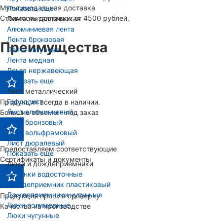
Мультимодальная доставка
Показать еще
Стоимость доставки: от 4500 рублей.
Лента металлическая
Алюминиевая лента
Лента бронзовая
Преимущества
Лента латунная
Лента медная
Лента нержавеющая
Показать еще
Лист металлический
Гофролист
Продукция всегда в наличии.
Лист алюминиевый
Большие объемы - под заказ
Лист бронзовый
Лист вольфрамовый
Лист дюралевый
Предоставляем соответствующие
Показать еще
Сертификаты и документы
Люки и дождеприемники
Воронки водосточные
Дождеприемник пластиковый
Дождеприемники чугунные
Продукция прошла проверку
Люки полимерные
Качества на производстве
Люки чугунные