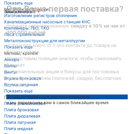
Показать еще
Это Ваша первая поставка?
Металлоконструкции
Ваше имя
Номер телефона
Ваша эл. почта
Изготовление регистров отопления
Канализационные насосные станции КНС
получите гарантированную
скидку в 10% на чек от
Контейнеры ТБО, ТКО
400 000 рублей
Леса строительные
Металлоконструкции для металлургии
услуги под ключ: от 1-ого контакта до товара на
Показать еще
Вашем складе
Метизы, крепёж
предоставим позиции-аналоги, чтобы сэкономить
Анкера
бюджет
Болты
дополнительные акции и бонусы для постоянных
Винты
клиентов (отсрочки платежей, скидки, бесплатная
Втулка бронзовая
Втулка латунная
доставка)
Показать еще
Оставьте заявку для расчета стоимости
Плита металлическая
и мы перезвоним вам в самое ближайшее время
Плита алюминиевая
Плита бронзовая
Плита дюралевая
Плита латунная
Плита медная