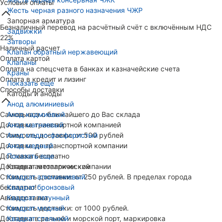
Условия оплаты
Жесть черная разного назначения ЧЖР
Запорная арматура
Безналичный перевод на расчётный счёт с включённым НДС
Задвижки
22%
Затворы
Наличный расчет
Клапан обратный нержавеющий
Оплата картой
Клапаны
Оплата на спецсчета в банках и казначейские счета
Краны
Оплата в кредит и лизинг
Показать еще
Способы доставки
Катоды и аноды
Анод алюминиевый
Самовывоз с ближайшего до Вас склада
Анод кадмиевый
Доставка транспортной компанией
Анод магниевый
Стоимость доставки: от 500 рублей
Анод медно-фосфористый
Доставка до транспортной компании
Анод медный
Доставка бесплатно
Показать еще
Доставка автопарком компании
Квадрат металлический
Стоимость доставки: от 250 рублей. В пределах города
Квадрат алюминиевый
бесплатно!
Квадрат бронзовый
Авиадоставка
Квадрат латунный
Стоимость доставки: от 1000 рублей.
Квадрат медный
Доставка в речной и морской порт, маркировка
Квадрат стальной