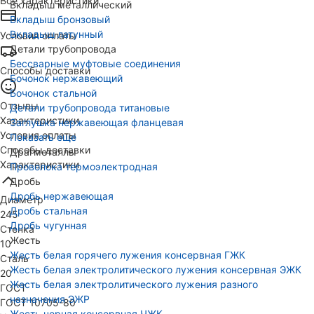
Все характеристики
Вкладыш металлический
Вкладыш бронзовый
Вкладыш латунный
Условия оплаты
Детали трубопровода
Бессварные муфтовые соединения
Способы доставки
Бочонок нержавеющий
Бочонок стальной
Отзывы
Детали трубопровода титановые
Характеристики
Заглушка нержавеющая фланцевая
Условия оплаты
Показать еще
Способы доставки
Драгметаллы
Характеристики
Проволока термоэлектродная
Дробь
Дробь нержавеющая
Диаметр
Дробь стальная
245
Дробь чугунная
Стенка
Жесть
10
Жесть белая горячего лужения консервная ГЖК
Сталь
Жесть белая электролитического лужения консервная ЭЖК
20
Жесть белая электролитического лужения разного
ГОСТ
назначения ЭЖР
ГОСТ 10705-80
Жесть черная консервная ЧЖК