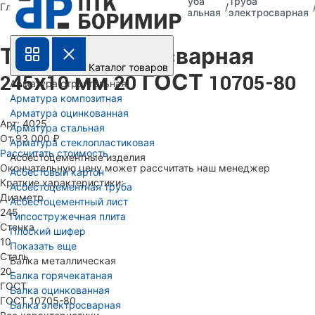
Труба
Труба
Труба
Главная
Каталог
металлическая
стальная
электросварная
Труба электросварная
Каталог товаров
245х10 мм 20 ГОСТ 10705-80
Арматура строительная
Арматура композитная
Арматура оцинкованная
Арт: 4025
Арматура стальная
От 93 000 ₽
Арматура стеклопластиковая
Рассчитать стоимость
Асбестоцементные изделия
Окончательную цену может рассчитать наш менеджер
Асбестовый картон
Краткие характеристики:
Асбестоцементная труба
Диаметр
Асбестоцементный лист
245
Гипсостружечная плита
Стенка
Плоский шифер
10
Показать еще
Сталь
Балка металлическая
20
Балка горячекатаная
ГОСТ
Балка оцинкованная
ГОСТ 10705-80
Балка электросварная