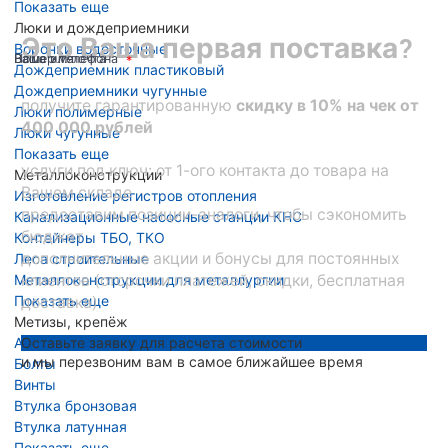
Показать еще
Люки и дождеприемники
Это Ваша первая поставка?
Воронки водосточные
Ваше имя
Номер телефона
Ваша эл. почта
Дождеприемник пластиковый
Дождеприемники чугунные
получите гарантированную
скидку в 10% на чек от
Люки полимерные
400 000 рублей
Люки чугунные
Показать еще
услуги под ключ: от 1-ого контакта до товара на
Металлоконструкции
Вашем складе
Изготовление регистров отопления
предоставим позиции-аналоги, чтобы сэкономить
Канализационные насосные станции КНС
бюджет
Контейнеры ТБО, ТКО
дополнительные акции и бонусы для постоянных
Леса строительные
Металлоконструкции для металлургии
клиентов (отсрочки платежей, скидки, бесплатная
Показать еще
доставка)
Метизы, крепёж
Анкера
Оставьте заявку для расчета стоимости
и мы перезвоним вам в самое ближайшее время
Болты
Винты
Втулка бронзовая
Втулка латунная
Показать еще