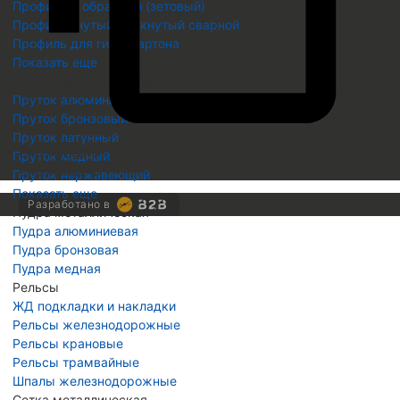
Профиль Z образный (зетовый)
Профиль гнутый замкнутый сварной
Профиль для гипсокартона
Показать еще
Пруток металлический
Пруток алюминиевый
Пруток бронзовый
Пруток латунный
Скопировать
Пруток медный
Скопировано
Пруток нержавеющий
Показать еще
Разработано в
Пудра металлическая
Пудра алюминиевая
Пудра бронзовая
Пудра медная
Рельсы
ЖД подкладки и накладки
Рельсы железнодорожные
Рельсы крановые
Рельсы трамвайные
Шпалы железнодорожные
Сетка металлическая