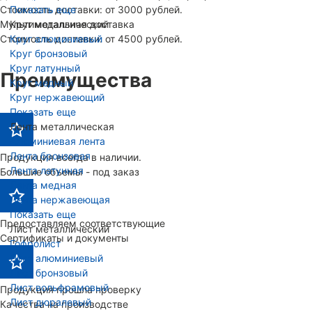
Стоимость доставки: от 3000 рублей.
Показать еще
Мультимодальная доставка
Круг металлический
Стоимость доставки: от 4500 рублей.
Круг алюминиевый
Круг бронзовый
Круг латунный
Преимущества
Круг медный
Круг нержавеющий
Показать еще
Лента металлическая
Алюминиевая лента
Лента бронзовая
Продукция всегда в наличии.
Лента латунная
Большие объемы - под заказ
Лента медная
Лента нержавеющая
Показать еще
Предоставляем соответствующие
Лист металлический
Сертификаты и документы
Гофролист
Лист алюминиевый
Лист бронзовый
Лист вольфрамовый
Продукция прошла проверку
Лист дюралевый
Качества на производстве