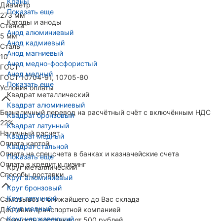
Краны
Диаметр
Показать еще
273 мм
Катоды и аноды
Стенка
Анод алюминиевый
5 мм
Анод кадмиевый
Сталь
Анод магниевый
10
Анод медно-фосфористый
ГОСТ
Анод медный
ГОСТ 10704-91, 10705-80
Показать еще
Условия оплаты
Квадрат металлический
Квадрат алюминиевый
Безналичный перевод на расчётный счёт с включённым НДС
Квадрат бронзовый
22%
Квадрат латунный
Наличный расчет
Квадрат медный
Оплата картой
Квадрат стальной
Оплата на спецсчета в банках и казначейские счета
Показать еще
Оплата в кредит и лизинг
Круг металлический
Способы доставки
Круг алюминиевый
Круг бронзовый
Круг латунный
Самовывоз с ближайшего до Вас склада
Круг медный
Доставка транспортной компанией
Круг нержавеющий
Стоимость доставки: от 500 рублей