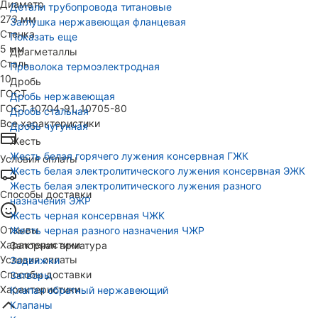
Диаметр
Детали трубопровода титановые
273 мм
Заглушка нержавеющая фланцевая
Стенка
Показать еще
5 мм
Драгметаллы
Сталь
Проволока термоэлектродная
10
Дробь
ГОСТ
Дробь нержавеющая
ГОСТ 10704-91, 10705-80
Дробь стальная
Все характеристики
Дробь чугунная
Жесть
Жесть белая горячего лужения консервная ГЖК
Условия оплаты
Жесть белая электролитического лужения консервная ЭЖК
Жесть белая электролитического лужения разного
Способы доставки
назначения ЭЖР
Жесть черная консервная ЧЖК
Отзывы
Жесть черная разного назначения ЧЖР
Характеристики
Запорная арматура
Условия оплаты
Задвижки
Способы доставки
Затворы
Характеристики
Клапан обратный нержавеющий
Клапаны