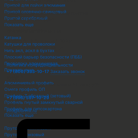
металлоконструкций для любых
Припой для пайки алюминия
потребностей бизнеса
Припой оловянно-свинцовый
Комплексное снабжение предприятий
Припой серебряный
ОГРН 1236600076680
,
Показать еще
ИНН 6686157412
,
Проволока металлическая
Катанка
© ООО "ПТК "Боримир"
,
2026г. ,
Катушки для проволоки
Предложение не является
Нить акл, аскл в бухтах
публичной офертой.
Плоский барьер безопасности (ПББ)
Проволока алюминиевая
Политика конфиденциальности
Показать еще
+7 (800) 333-10-17
Заказать звонок
Профиль
Адрес
Алюминиевый профиль
г. Екатеринбург, ул. Малышева 51, офис 605
Омега профиль ОП
Телефон
Профиль Z образный (зетовый)
+7 (996) 597-10-29
Профиль гнутый замкнутый сварной
Email
Профиль для гипсокартона
info@borimir.ru
Показать еще
Пруток металлический
Пруток алюминиевый
Пруток бронзовый