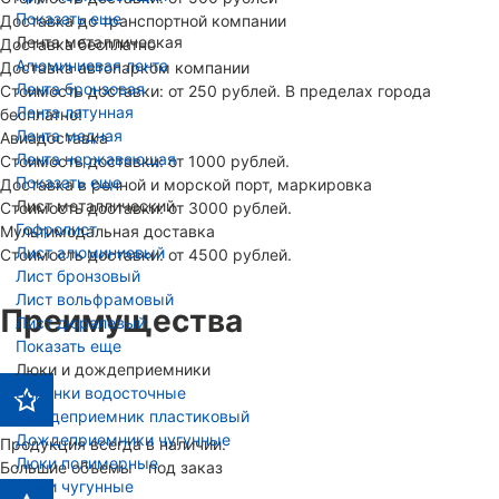
Показать еще
Доставка до транспортной компании
Лента металлическая
Доставка бесплатно
Алюминиевая лента
Доставка автопарком компании
Лента бронзовая
Стоимость доставки: от 250 рублей. В пределах города
Лента латунная
бесплатно!
Лента медная
Авиадоставка
Лента нержавеющая
Стоимость доставки: от 1000 рублей.
Показать еще
Доставка в речной и морской порт, маркировка
Лист металлический
Стоимость доставки: от 3000 рублей.
Гофролист
Мультимодальная доставка
Лист алюминиевый
Стоимость доставки: от 4500 рублей.
Лист бронзовый
Лист вольфрамовый
Преимущества
Лист дюралевый
Показать еще
Люки и дождеприемники
Воронки водосточные
Дождеприемник пластиковый
Дождеприемники чугунные
Продукция всегда в наличии.
Люки полимерные
Большие объемы - под заказ
Люки чугунные