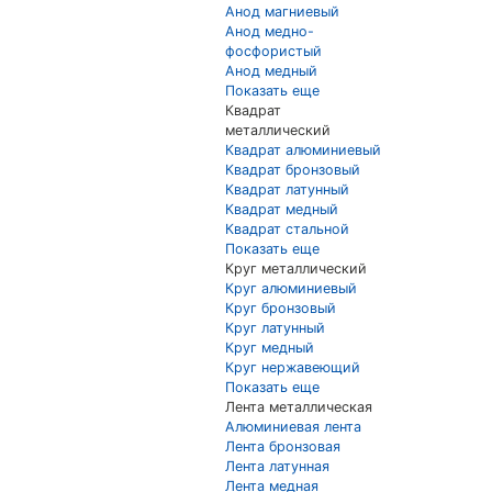
Анод магниевый
Анод медно-
фосфористый
Анод медный
Показать еще
Квадрат
металлический
Квадрат алюминиевый
Квадрат бронзовый
Квадрат латунный
Квадрат медный
Квадрат стальной
Показать еще
Круг металлический
Круг алюминиевый
Круг бронзовый
Круг латунный
Круг медный
Круг нержавеющий
Показать еще
Лента металлическая
Алюминиевая лента
Лента бронзовая
Лента латунная
Лента медная