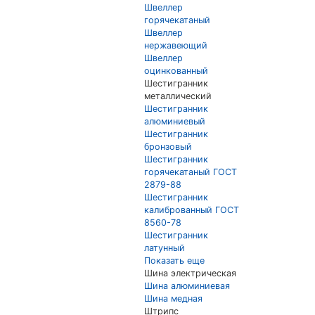
Швеллер
горячекатаный
Швеллер
нержавеющий
Швеллер
оцинкованный
Шестигранник
металлический
Шестигранник
алюминиевый
Шестигранник
бронзовый
Шестигранник
горячекатаный ГОСТ
2879-88
Шестигранник
калиброванный ГОСТ
8560-78
Шестигранник
латунный
Показать еще
Шина электрическая
Шина алюминиевая
Шина медная
Штрипс