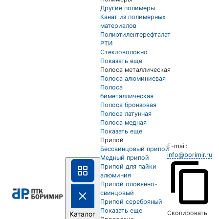
Другие полимеры
Канат из полимерных
материалов
Полиэтилентерефталат
РТИ
Стекловолокно
Показать еще
Полоса металлическая
Полоса алюминиевая
Полоса
биметаллическая
Полоса бронзовая
Полоса латунная
Полоса медная
Показать еще
Припой
E-mail:
Бессвинцовый припой
info@borimir.ru
Медный припой
Припой для пайки
алюминия
Припой оловянно-
свинцовый
Припой серебряный
Показать еще
Скопировать
Каталог