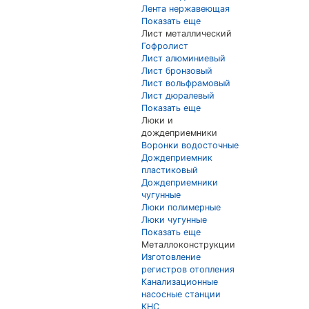
Лента нержавеющая
Показать еще
Лист металлический
Гофролист
Лист алюминиевый
Лист бронзовый
Лист вольфрамовый
Лист дюралевый
Показать еще
Люки и
дождеприемники
Воронки водосточные
Дождеприемник
пластиковый
Дождеприемники
чугунные
Люки полимерные
Люки чугунные
Показать еще
Металлоконструкции
Изготовление
регистров отопления
Канализационные
насосные станции
КНС