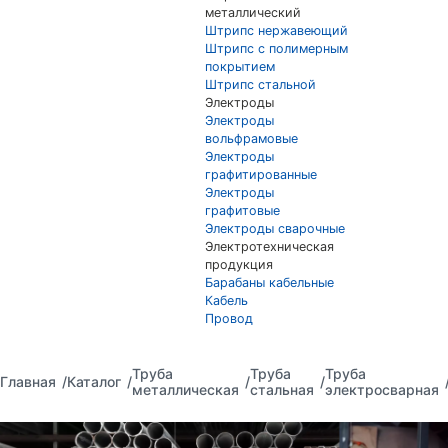
металлический
Штрипс нержавеющий
Штрипс с полимерным
покрытием
Штрипс стальной
Электроды
Электроды
вольфрамовые
Электроды
графитированные
Электроды
графитовые
Электроды сварочные
Электротехническая
продукция
Барабаны кабельные
Кабель
Провод
Труба
Труба
Труба
Главная
Каталог
металлическая
стальная
электросварная