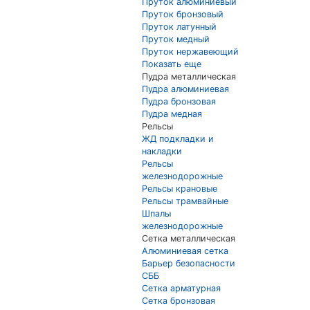
Пруток алюминиевый
Пруток бронзовый
Пруток латунный
Пруток медный
Пруток нержавеющий
Показать еще
Пудра металлическая
Пудра алюминиевая
Пудра бронзовая
Пудра медная
Рельсы
ЖД подкладки и
накладки
Рельсы
железнодорожные
Рельсы крановые
Рельсы трамвайные
Шпалы
железнодорожные
Сетка металлическая
Алюминиевая сетка
Барьер безопасности
СББ
Сетка арматурная
Сетка бронзовая