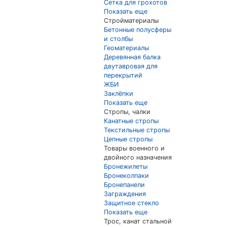
Сетка для грохотов
Показать еще
Стройматериалы
Бетонные полусферы
и столбы
Геоматериалы
Деревянная балка
двутавровая для
перекрытий
ЖБИ
Заклёпки
Показать еще
Стропы, чалки
Канатные стропы
Текстильные стропы
Цепные стропы
Товары военного и
двойного назначения
Бронежилеты
Бронеколпаки
Бронепанели
Заграждения
Защитное стекло
Показать еще
Трос, канат стальной