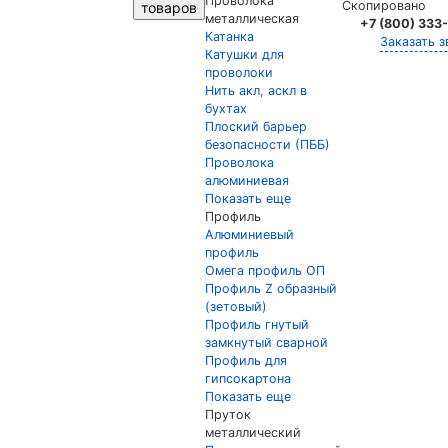
Проволока
Скопировано
товаров
металлическая
+7 (800) 333
Катанка
Заказать з
Катушки для
проволоки
Нить акл, аскл в
бухтах
Плоский барьер
безопасности (ПББ)
Проволока
алюминиевая
Показать еще
Профиль
Алюминиевый
профиль
Омега профиль ОП
Профиль Z образный
(зетовый)
Профиль гнутый
замкнутый сварной
Профиль для
гипсокартона
Показать еще
Пруток
металлический