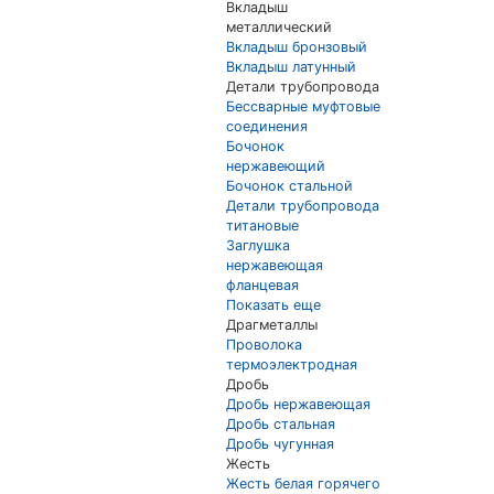
Вкладыш
металлический
Вкладыш бронзовый
Вкладыш латунный
Детали трубопровода
Бессварные муфтовые
соединения
Бочонок
нержавеющий
Бочонок стальной
Детали трубопровода
титановые
Заглушка
нержавеющая
фланцевая
Показать еще
Драгметаллы
Проволока
термоэлектродная
Дробь
Дробь нержавеющая
Дробь стальная
Дробь чугунная
Жесть
Жесть белая горячего