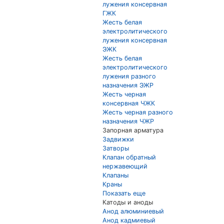
лужения консервная
ГЖК
Жесть белая
электролитического
лужения консервная
ЭЖК
Жесть белая
электролитического
лужения разного
назначения ЭЖР
Жесть черная
консервная ЧЖК
Жесть черная разного
назначения ЧЖР
Запорная арматура
Задвижки
Затворы
Клапан обратный
нержавеющий
Клапаны
Краны
Показать еще
Катоды и аноды
Анод алюминиевый
Анод кадмиевый