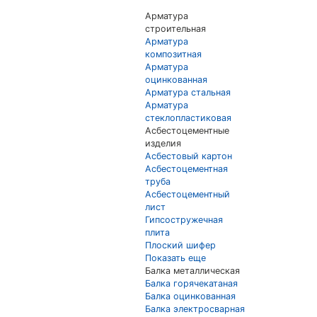
Арматура
строительная
Арматура
композитная
Арматура
оцинкованная
Арматура стальная
Арматура
стеклопластиковая
Асбестоцементные
изделия
Асбестовый картон
Асбестоцементная
труба
Асбестоцементный
лист
Гипсостружечная
плита
Плоский шифер
Показать еще
Балка металлическая
Балка горячекатаная
Балка оцинкованная
Балка электросварная