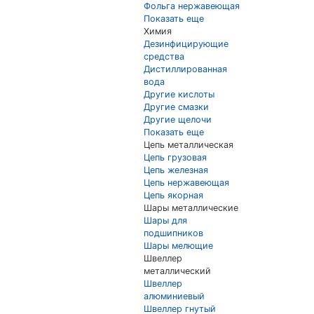
Фольга нержавеющая
Показать еще
Химия
Дезинфицирующие
средства
Дистиллированная
вода
Другие кислоты
Другие смазки
Другие щелочи
Показать еще
Цепь металлическая
Цепь грузовая
Цепь железная
Цепь нержавеющая
Цепь якорная
Шары металлические
Шары для
подшипников
Шары мелющие
Швеллер
металлический
Швеллер
алюминиевый
Швеллер гнутый