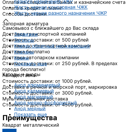
разного назначения ЭЖР
Оплата на спецсчета в банках и казначейские счета
Жесть черная консервная ЧЖК
Оплата в кредит и лизинг
Жесть черная разного назначения ЧЖР
Способы доставки
Запорная арматура
Самовывоз с ближайшего до Вас склада
Доставка транспортной компанией
Задвижки
Стоимость доставки: от 500 рублей
Затворы
Доставка до транспортной компании
Клапан обратный нержавеющий
Доставка бесплатно
Клапаны
Доставка автопарком компании
Краны
Стоимость доставки: от 250 рублей. В пределах
Показать еще
города бесплатно!
Катоды и аноды
Авиадоставка
Стоимость доставки: от 1000 рублей.
Анод алюминиевый
Доставка в речной и морской порт, маркировка
Анод кадмиевый
Стоимость доставки: от 3000 рублей.
Анод магниевый
Мультимодальная доставка
Анод медно-фосфористый
Стоимость доставки: от 4500 рублей.
Анод медный
Показать еще
Преимущества
Квадрат металлический