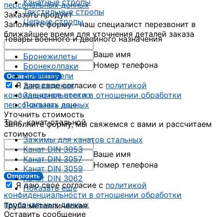
Канатные стропы
персональных данных
Текстильные стропы
Заказать продукт
Цепные стропы
Заполните форму - наш специалист перезвонит в
ближайшее время для уточнения деталей заказа
Товары военного и двойного назначения
Ваше имя
Бронежилеты
Номер телефона
Бронеколпаки
Бронепанели
Оставить заявку
Я даю свое согласие с
политикой
Заграждения
конфиденциальности в отношении обработки
Защитное стекло
персональных данных
Показать еще
Уточнить стоимость
Трос, канат стальной
Заполните форму, мы свяжемся с вами и рассчитаем
стоимость
Зажимы для канатов стальных
Канат DIN 3053
Ваше имя
Канат DIN 3057
Номер телефона
Канат DIN 3059
Отправить
Канат DIN 3062
Я даю свое согласие с
политикой
Показать еще
конфиденциальности в отношении обработки
персональных данных
Труба металлическая
Оставить сообщение