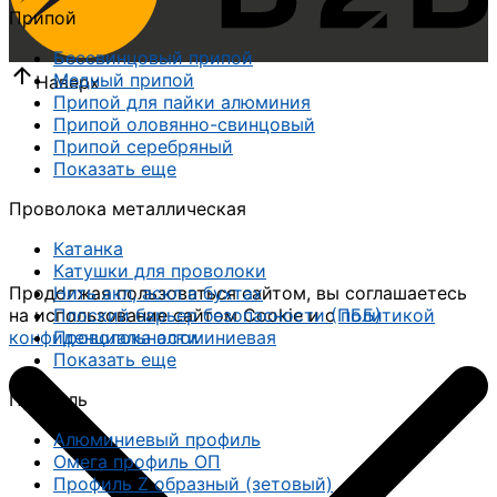
Припой
Бессвинцовый припой
Медный припой
Наверх
Припой для пайки алюминия
Припой оловянно-свинцовый
Припой серебряный
Показать еще
Проволока металлическая
Катанка
Катушки для проволоки
Продолжая пользоваться сайтом, вы соглашаетесь
Нить акл, аскл в бухтах
на использование сайтом Cookie и с
политикой
Плоский барьер безопасности (ПББ)
конфиденциальности
Проволока алюминиевая
Показать еще
Профиль
Алюминиевый профиль
Омега профиль ОП
Профиль Z образный (зетовый)