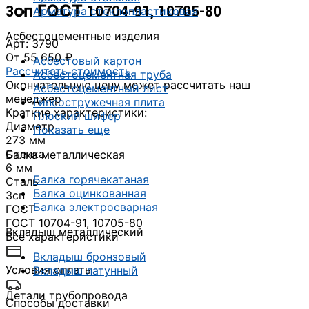
3сп ГОСТ 10704-91, 10705-80
Арматура стеклопластиковая
Асбестоцементные изделия
Арт: 3790
От 55 650 ₽
Асбестовый картон
Рассчитать стоимость
Асбестоцементная труба
Окончательную цену может рассчитать наш
Асбестоцементный лист
менеджер
Гипсостружечная плита
Краткие характеристики:
Плоский шифер
Диаметр
Показать еще
273 мм
Стенка
Балка металлическая
6 мм
Балка горячекатаная
Сталь
Балка оцинкованная
3сп
Балка электросварная
ГОСТ
ГОСТ 10704-91, 10705-80
Вкладыш металлический
Все характеристики
Вкладыш бронзовый
Условия оплаты
Вкладыш латунный
Детали трубопровода
Способы доставки