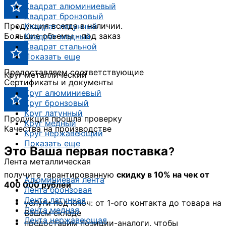
Квадрат алюминиевый
Квадрат бронзовый
Продукция всегда в наличии.
Квадрат латунный
Большие объемы - под заказ
Квадрат медный
Квадрат стальной
Показать еще
Предоставляем соответствующие
Круг металлический
Сертификаты и документы
Круг алюминиевый
Круг бронзовый
Круг латунный
Продукция прошла проверку
Круг медный
Качества на производстве
Круг нержавеющий
Показать еще
Это Ваша первая поставка?
Лента металлическая
получите гарантированную
скидку в 10% на чек от
Алюминиевая лента
400 000 рублей
Лента бронзовая
Лента латунная
услуги под ключ: от 1-ого контакта до товара на
Лента медная
Вашем складе
Лента нержавеющая
предоставим позиции-аналоги, чтобы