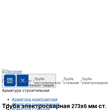
Труба
Труба
Труба
Главная
Каталог
металлическая
стальная
электросварная
Каталог товаров
Арматура строительная
Арматура композитная
Арматура оцинкованная
Труба электросварная 273х6 мм ст.
Арматура стальная