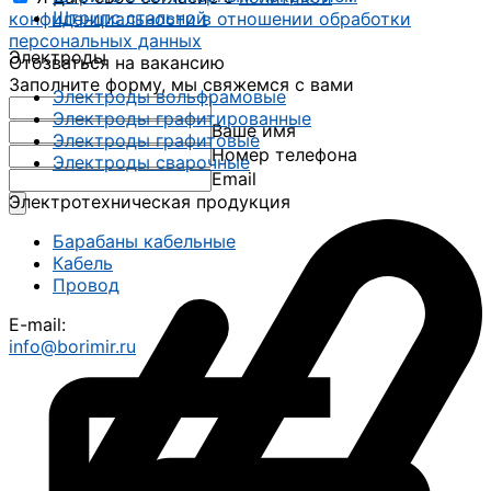
Штрипс стальной
конфиденциальности в отношении обработки
персональных данных
Электроды
Отозваться на вакансию
Заполните форму, мы свяжемся с вами
Электроды вольфрамовые
Электроды графитированные
Ваше имя
Электроды графитовые
Номер телефона
Электроды сварочные
Email
Электротехническая продукция
Барабаны кабельные
Кабель
Провод
E-mail:
info@borimir.ru