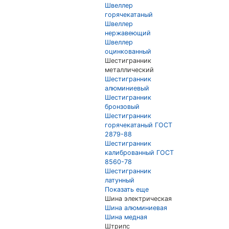
Швеллер
горячекатаный
Швеллер
нержавеющий
Швеллер
оцинкованный
Шестигранник
металлический
Шестигранник
алюминиевый
Шестигранник
бронзовый
Шестигранник
горячекатаный ГОСТ
2879-88
Шестигранник
калиброванный ГОСТ
8560-78
Шестигранник
латунный
Показать еще
Шина электрическая
Шина алюминиевая
Шина медная
Штрипс