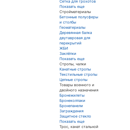
Сетка для грохотов
Показать еще
Стройматериалы
Бетонные полусферы
и столбы
Геоматериалы
Деревянная балка
двутавровая для
перекрытий
ЖБИ
Заклёпки
Показать еще
Стропы, чалки
Канатные стропы
Текстильные стропы
Цепные стропы
Товары военного и
двойного назначения
Бронежилеты
Бронеколпаки
Бронепанели
Заграждения
Защитное стекло
Показать еще
Трос, канат стальной