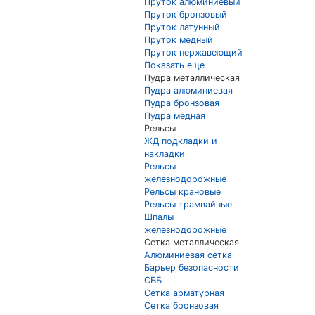
Пруток алюминиевый
Пруток бронзовый
Пруток латунный
Пруток медный
Пруток нержавеющий
Показать еще
Пудра металлическая
Пудра алюминиевая
Пудра бронзовая
Пудра медная
Рельсы
ЖД подкладки и
накладки
Рельсы
железнодорожные
Рельсы крановые
Рельсы трамвайные
Шпалы
железнодорожные
Сетка металлическая
Алюминиевая сетка
Барьер безопасности
СББ
Сетка арматурная
Сетка бронзовая