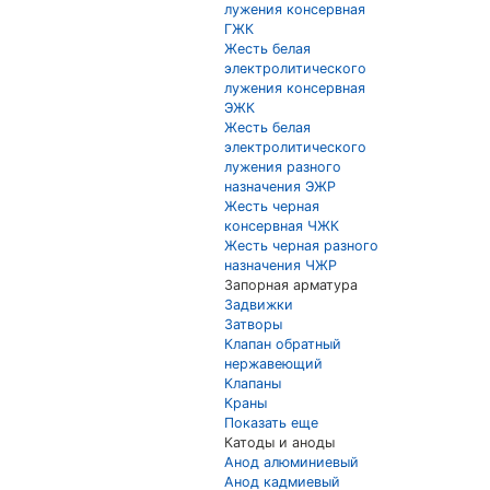
лужения консервная
ГЖК
Жесть белая
электролитического
лужения консервная
ЭЖК
Жесть белая
электролитического
лужения разного
назначения ЭЖР
Жесть черная
консервная ЧЖК
Жесть черная разного
назначения ЧЖР
Запорная арматура
Задвижки
Затворы
Клапан обратный
нержавеющий
Клапаны
Краны
Показать еще
Катоды и аноды
Анод алюминиевый
Анод кадмиевый