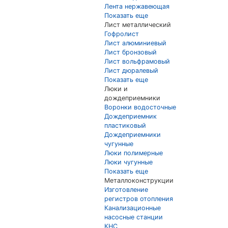
Лента нержавеющая
Показать еще
Лист металлический
Гофролист
Лист алюминиевый
Лист бронзовый
Лист вольфрамовый
Лист дюралевый
Показать еще
Люки и
дождеприемники
Воронки водосточные
Дождеприемник
пластиковый
Дождеприемники
чугунные
Люки полимерные
Люки чугунные
Показать еще
Металлоконструкции
Изготовление
регистров отопления
Канализационные
насосные станции
КНС