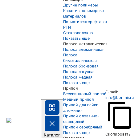
Другие полимеры
Канат из полимерных
материалов
Полиэтилентерефталат
РТИ
Стекловолокно
Показать еще
Полоса металлическая
Полоса алюминиевая
Полоса
биметаллическая
Полоса бронзовая
Полоса латунная
Полоса медная
Показать еще
Припой
E-mail:
Бессвинцовый припой
info@borimir.ru
Медный припой
Припой для пайки
алюминия
Припой оловянно-
свинцовый
Припой серебряный
Показать еще
Скопировать
Каталог