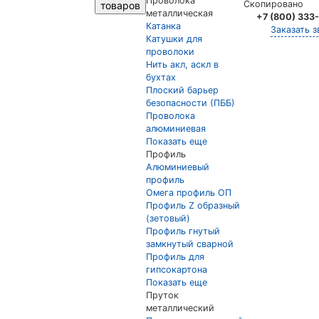
Проволока
Скопировано
товаров
металлическая
+7 (800) 333
Катанка
Заказать з
Катушки для
проволоки
Нить акл, аскл в
бухтах
Плоский барьер
безопасности (ПББ)
Проволока
алюминиевая
Показать еще
Профиль
Алюминиевый
профиль
Омега профиль ОП
Профиль Z образный
(зетовый)
Профиль гнутый
замкнутый сварной
Профиль для
гипсокартона
Показать еще
Пруток
металлический