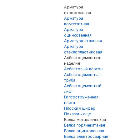
Арматура
строительная
Арматура
композитная
Арматура
оцинкованная
Арматура стальная
Арматура
стеклопластиковая
Асбестоцементные
изделия
Асбестовый картон
Асбестоцементная
труба
Асбестоцементный
лист
Гипсостружечная
плита
Плоский шифер
Показать еще
Балка металлическая
Балка горячекатаная
Балка оцинкованная
Балка электросварная