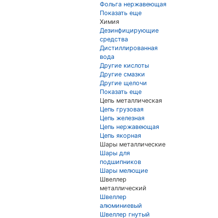
Фольга нержавеющая
Показать еще
Химия
Дезинфицирующие
средства
Дистиллированная
вода
Другие кислоты
Другие смазки
Другие щелочи
Показать еще
Цепь металлическая
Цепь грузовая
Цепь железная
Цепь нержавеющая
Цепь якорная
Шары металлические
Шары для
подшипников
Шары мелющие
Швеллер
металлический
Швеллер
алюминиевый
Швеллер гнутый