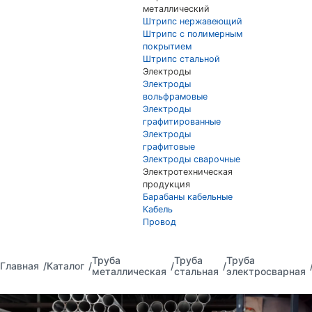
металлический
Штрипс нержавеющий
Штрипс с полимерным
покрытием
Штрипс стальной
Электроды
Электроды
вольфрамовые
Электроды
графитированные
Электроды
графитовые
Электроды сварочные
Электротехническая
продукция
Барабаны кабельные
Кабель
Провод
Труба
Труба
Труба
Главная
Каталог
металлическая
стальная
электросварная