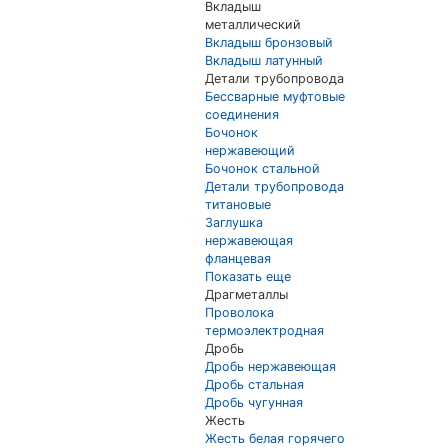
Вкладыш
металлический
Вкладыш бронзовый
Вкладыш латунный
Детали трубопровода
Бессварные муфтовые
соединения
Бочонок
нержавеющий
Бочонок стальной
Детали трубопровода
титановые
Заглушка
нержавеющая
фланцевая
Показать еще
Драгметаллы
Проволока
термоэлектродная
Дробь
Дробь нержавеющая
Дробь стальная
Дробь чугунная
Жесть
Жесть белая горячего