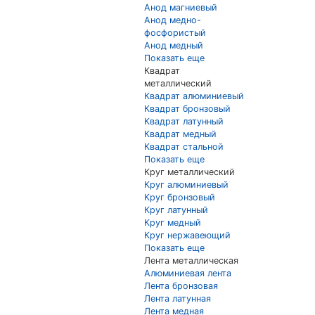
Анод магниевый
Анод медно-
фосфористый
Анод медный
Показать еще
Квадрат
металлический
Квадрат алюминиевый
Квадрат бронзовый
Квадрат латунный
Квадрат медный
Квадрат стальной
Показать еще
Круг металлический
Круг алюминиевый
Круг бронзовый
Круг латунный
Круг медный
Круг нержавеющий
Показать еще
Лента металлическая
Алюминиевая лента
Лента бронзовая
Лента латунная
Лента медная