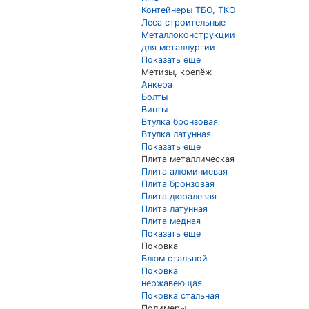
Контейнеры ТБО, ТКО
Леса строительные
Металлоконструкции
для металлургии
Показать еще
Метизы, крепёж
Анкера
Болты
Винты
Втулка бронзовая
Втулка латунная
Показать еще
Плита металлическая
Плита алюминиевая
Плита бронзовая
Плита дюралевая
Плита латунная
Плита медная
Показать еще
Поковка
Блюм стальной
Поковка
нержавеющая
Поковка стальная
Полимеры