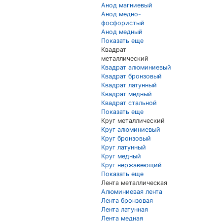
Анод магниевый
Анод медно-
фосфористый
Анод медный
Показать еще
Квадрат
металлический
Квадрат алюминиевый
Квадрат бронзовый
Квадрат латунный
Квадрат медный
Квадрат стальной
Показать еще
Круг металлический
Круг алюминиевый
Круг бронзовый
Круг латунный
Круг медный
Круг нержавеющий
Показать еще
Лента металлическая
Алюминиевая лента
Лента бронзовая
Лента латунная
Лента медная