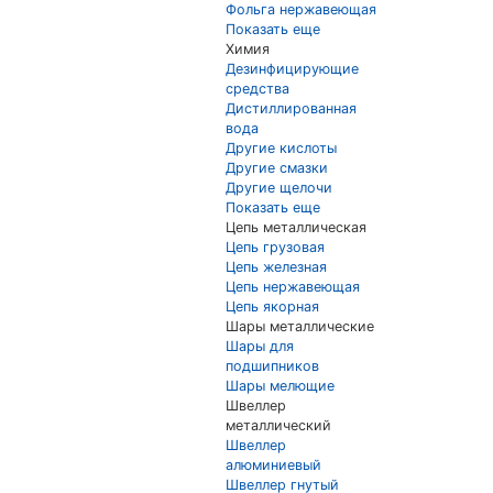
Фольга нержавеющая
Показать еще
Химия
Дезинфицирующие
средства
Дистиллированная
вода
Другие кислоты
Другие смазки
Другие щелочи
Показать еще
Цепь металлическая
Цепь грузовая
Цепь железная
Цепь нержавеющая
Цепь якорная
Шары металлические
Шары для
подшипников
Шары мелющие
Швеллер
металлический
Швеллер
алюминиевый
Швеллер гнутый