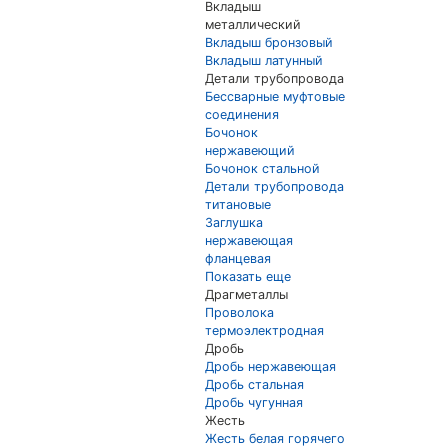
Вкладыш
металлический
Вкладыш бронзовый
Вкладыш латунный
Детали трубопровода
Бессварные муфтовые
соединения
Бочонок
нержавеющий
Бочонок стальной
Детали трубопровода
титановые
Заглушка
нержавеющая
фланцевая
Показать еще
Драгметаллы
Проволока
термоэлектродная
Дробь
Дробь нержавеющая
Дробь стальная
Дробь чугунная
Жесть
Жесть белая горячего