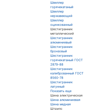
Швеллер
горячекатаный
Швеллер
нержавеющий
Швеллер
оцинкованный
Шестигранник
металлический
Шестигранник
алюминиевый
Шестигранник
бронзовый
Шестигранник
горячекатаный ГОСТ
2879-88
Шестигранник
калиброванный ГОСТ
8560-78
Шестигранник
латунный
Показать еще
Шина электрическая
Шина алюминиевая
Шина медная
Штрипс