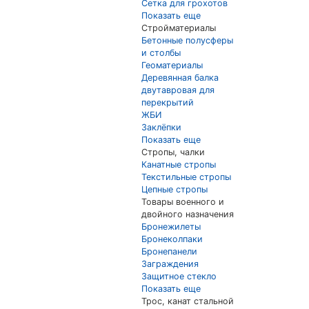
Сетка для грохотов
Показать еще
Стройматериалы
Бетонные полусферы
и столбы
Геоматериалы
Деревянная балка
двутавровая для
перекрытий
ЖБИ
Заклёпки
Показать еще
Стропы, чалки
Канатные стропы
Текстильные стропы
Цепные стропы
Товары военного и
двойного назначения
Бронежилеты
Бронеколпаки
Бронепанели
Заграждения
Защитное стекло
Показать еще
Трос, канат стальной