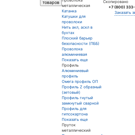
Проволока
Скопировано
товаров
металлическая
+7 (800) 333
Катанка
Заказать з
Катушки для
проволоки
Нить акл, аскл в
бухтах
Плоский барьер
безопасности (ПББ)
Проволока
алюминиевая
Показать еще
Профиль
Алюминиевый
профиль
Омега профиль ОП
Профиль Z образный
(зетовый)
Профиль гнутый
замкнутый сварной
Профиль для
гипсокартона
Показать еще
Пруток
металлический