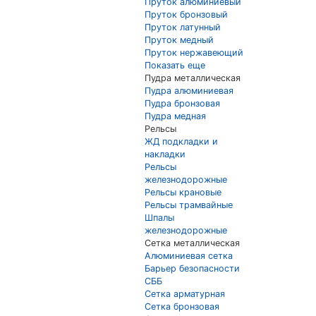
Пруток алюминиевый
Пруток бронзовый
Пруток латунный
Пруток медный
Пруток нержавеющий
Показать еще
Пудра металлическая
Пудра алюминиевая
Пудра бронзовая
Пудра медная
Рельсы
ЖД подкладки и
накладки
Рельсы
железнодорожные
Рельсы крановые
Рельсы трамвайные
Шпалы
железнодорожные
Сетка металлическая
Алюминиевая сетка
Барьер безопасности
СББ
Сетка арматурная
Сетка бронзовая