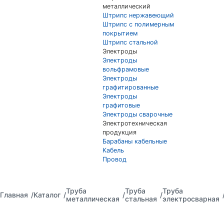
металлический
Штрипс нержавеющий
Штрипс с полимерным
покрытием
Штрипс стальной
Электроды
Электроды
вольфрамовые
Электроды
графитированные
Электроды
графитовые
Электроды сварочные
Электротехническая
продукция
Барабаны кабельные
Кабель
Провод
Труба
Труба
Труба
Главная
Каталог
металлическая
стальная
электросварная