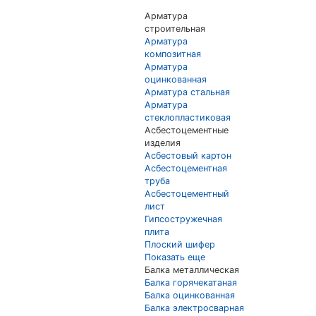
Арматура
строительная
Арматура
композитная
Арматура
оцинкованная
Арматура стальная
Арматура
стеклопластиковая
Асбестоцементные
изделия
Асбестовый картон
Асбестоцементная
труба
Асбестоцементный
лист
Гипсостружечная
плита
Плоский шифер
Показать еще
Балка металлическая
Балка горячекатаная
Балка оцинкованная
Балка электросварная