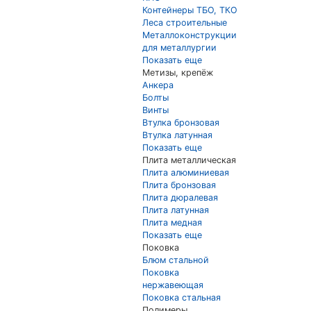
Контейнеры ТБО, ТКО
Леса строительные
Металлоконструкции
для металлургии
Показать еще
Метизы, крепёж
Анкера
Болты
Винты
Втулка бронзовая
Втулка латунная
Показать еще
Плита металлическая
Плита алюминиевая
Плита бронзовая
Плита дюралевая
Плита латунная
Плита медная
Показать еще
Поковка
Блюм стальной
Поковка
нержавеющая
Поковка стальная
Полимеры