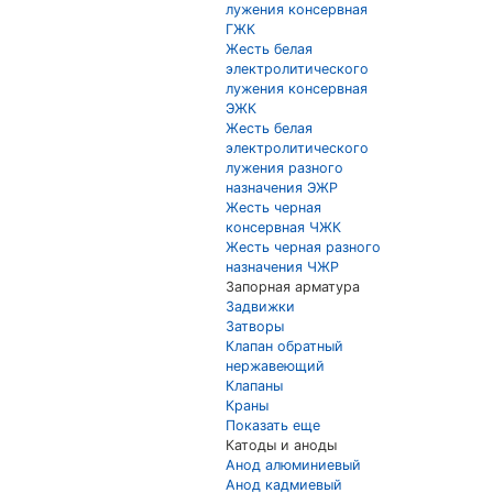
лужения консервная
ГЖК
Жесть белая
электролитического
лужения консервная
ЭЖК
Жесть белая
электролитического
лужения разного
назначения ЭЖР
Жесть черная
консервная ЧЖК
Жесть черная разного
назначения ЧЖР
Запорная арматура
Задвижки
Затворы
Клапан обратный
нержавеющий
Клапаны
Краны
Показать еще
Катоды и аноды
Анод алюминиевый
Анод кадмиевый