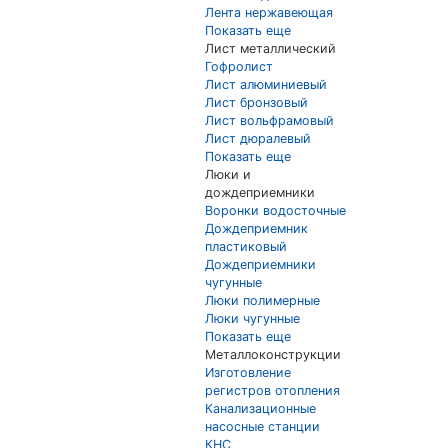
Лента нержавеющая
Показать еще
Лист металлический
Гофролист
Лист алюминиевый
Лист бронзовый
Лист вольфрамовый
Лист дюралевый
Показать еще
Люки и
дождеприемники
Воронки водосточные
Дождеприемник
пластиковый
Дождеприемники
чугунные
Люки полимерные
Люки чугунные
Показать еще
Металлоконструкции
Изготовление
регистров отопления
Канализационные
насосные станции
КНС