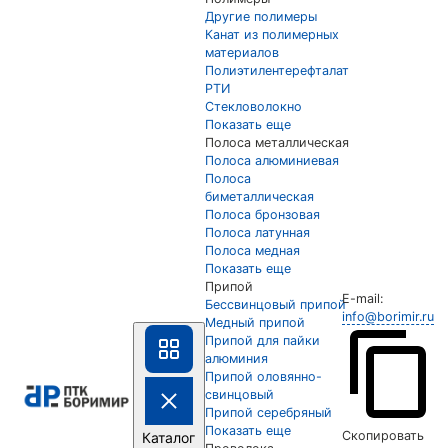
Другие полимеры
Канат из полимерных
материалов
Полиэтилентерефталат
РТИ
Стекловолокно
Показать еще
Полоса металлическая
Полоса алюминиевая
Полоса
биметаллическая
Полоса бронзовая
Полоса латунная
Полоса медная
Показать еще
Припой
E-mail:
Бессвинцовый припой
info@borimir.ru
Медный припой
Припой для пайки
алюминия
Припой оловянно-
свинцовый
Припой серебряный
Показать еще
Скопировать
Каталог