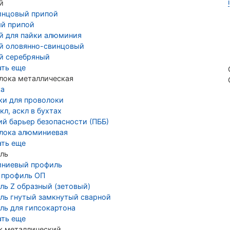
й
инцовый припой
й припой
й для пайки алюминия
й оловянно-свинцовый
й серебряный
ать еще
лока металлическая
ка
ки для проволоки
кл, аскл в бухтах
ий барьер безопасности (ПББ)
лока алюминиевая
ать еще
ль
ниевый профиль
 профиль ОП
ль Z образный (зетовый)
ль гнутый замкнутый сварной
ль для гипсокартона
ать еще
к металлический