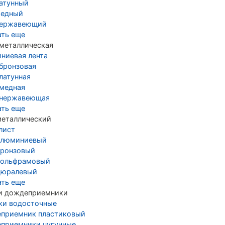
латунный
медный
нержавеющий
ать еще
 металлическая
ниевая лента
 бронзовая
латунная
 медная
 нержавеющая
ать еще
металлический
лист
алюминиевый
бронзовый
вольфрамовый
дюралевый
ать еще
и дождеприемники
ки водосточные
приемник пластиковый
приемники чугунные