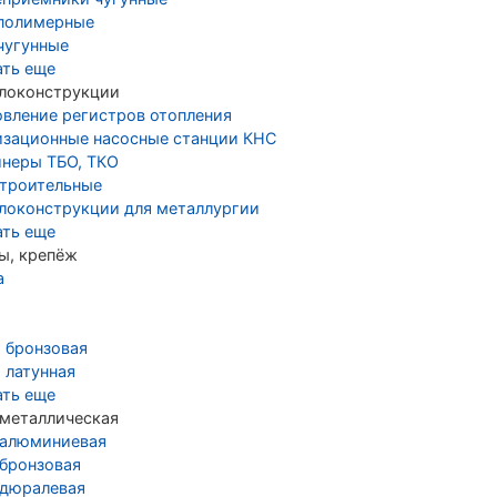
полимерные
чугунные
ать еще
локонструкции
овление регистров отопления
изационные насосные станции КНС
йнеры ТБО, ТКО
строительные
локонструкции для металлургии
ать еще
ы, крепёж
а
а бронзовая
 латунная
ать еще
 металлическая
 алюминиевая
 бронзовая
 дюралевая