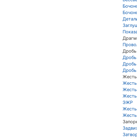
Бочон
Бочон
Детал
Заглу
Показ
Драгм
Прово
Дробь
Дробь
Дробь
Дробь
Жесть
Жесть
Жесть
Жесть
ЭЖР
Жесть
Жесть
Запор
Задви
Затво