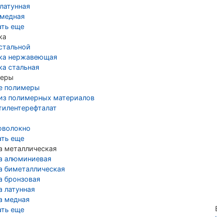
латунная
 медная
ать еще
ка
стальной
ка нержавеющая
ка стальная
еры
е полимеры
 из полимерных материалов
тилентерефталат
оволокно
ать еще
а металлическая
а алюминиевая
а биметаллическая
а бронзовая
а латунная
а медная
ать еще