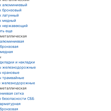
к алюминиевый
к бронзовый
к латунный
к медный
к нержавеющий
ать еще
 металлическая
 алюминиевая
 бронзовая
 медная
ы
дкладки и накладки
ы железнодорожные
ы крановые
ы трамвайные
 железнодорожные
 металлическая
ниевая сетка
р безопасности СББ
 арматурная
 бронзовая