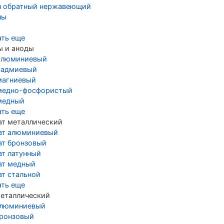
н обратный нержавеющий
ны
ать еще
ы и аноды
алюминиевый
кадмиевый
магниевый
медно-фосфористый
медный
ать еще
ат металлический
ат алюминиевый
ат бронзовый
ат латунный
ат медный
ат стальной
ать еще
металлический
алюминиевый
бронзовый