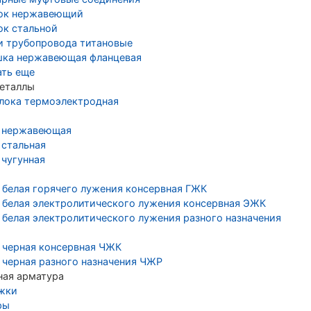
ок нержавеющий
ок стальной
и трубопровода титановые
шка нержавеющая фланцевая
ать еще
еталлы
лока термоэлектродная
 нержавеющая
 стальная
 чугунная
 белая горячего лужения консервная ГЖК
 белая электролитического лужения консервная ЭЖК
 белая электролитического лужения разного назначения
 черная консервная ЧЖК
 черная разного назначения ЧЖР
ная арматура
жки
ры