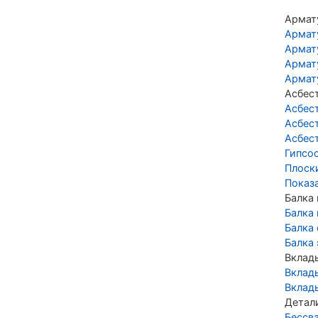
Армат
Армат
Армат
Армат
Армат
Асбес
Асбес
Асбес
Асбес
Гипсо
Плоск
Показ
Балка
Балка
Балка
Балка
Вклад
Вклад
Вклад
Детал
Бессв