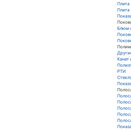
Плита 
Плита
Показ
Поков
Блюм 
Поков
Поков
Полим
Други
Канат
Полиэ
РТИ
Стекл
Показ
Полос
Полос
Полос
Полос
Полос
Полос
Показ