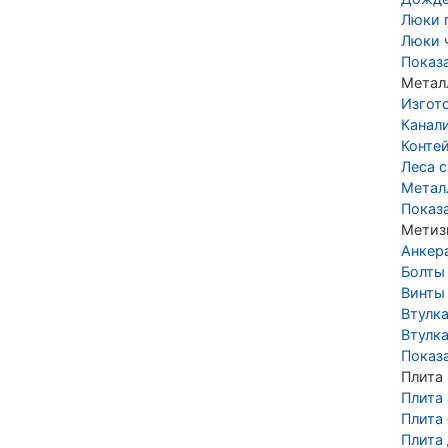
Люки 
Люки 
Показ
Метал
Изгот
Канал
Конте
Леса 
Метал
Показ
Метиз
Анкер
Болты
Винты
Втулк
Втулка
Показ
Плита
Плита
Плита
Плита