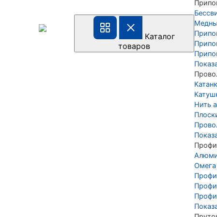
Припо
Бессв
Медны
Припо
Каталог
Припо
товаров
Припо
Показ
Прово
Катан
Катуш
Нить а
Плоск
Прово
Показ
Профи
Алюми
Омега
Профи
Профи
Профи
Показ
Пруто