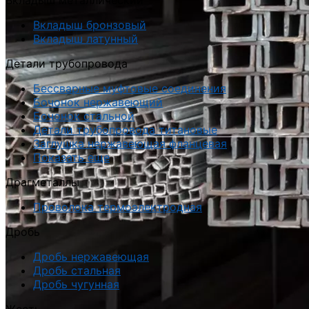
Вкладыш металлический
Вкладыш бронзовый
Вкладыш латунный
Детали трубопровода
Бессварные муфтовые соединения
Бочонок нержавеющий
Бочонок стальной
Детали трубопровода титановые
Заглушка нержавеющая фланцевая
Показать еще
Драгметаллы
Проволока термоэлектродная
Дробь
Дробь нержавеющая
Дробь стальная
Дробь чугунная