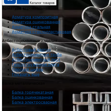
Каталог товаров
Арматура строительная
Арматура композитная
Арматура оцинкованная
Арматура стальная
Арматура стеклопластиковая
Асбестоцементные изделия
Асбестовый картон
Асбестоцементная труба
Асбестоцементный лист
Гипсостружечная плита
Плоский шифер
Показать еще
Балка металлическая
Балка горячекатаная
Балка оцинкованная
Балка электросварная