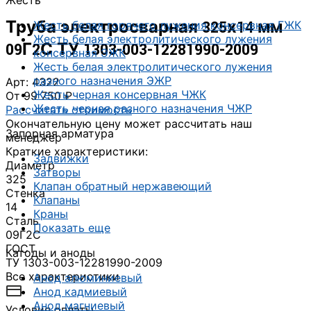
Жесть
Труба электросварная 325х14 мм
Жесть белая горячего лужения консервная ГЖК
Жесть белая электролитического лужения
09Г2С ТУ 1303-003-12281990-2009
консервная ЭЖК
Жесть белая электролитического лужения
разного назначения ЭЖР
Арт: 4322
Жесть черная консервная ЧЖК
От 99 750 ₽
Жесть черная разного назначения ЧЖР
Рассчитать стоимость
Окончательную цену может рассчитать наш
Запорная арматура
менеджер
Краткие характеристики:
Задвижки
Диаметр
Затворы
325
Клапан обратный нержавеющий
Стенка
Клапаны
14
Краны
Сталь
Показать еще
09Г2С
ГОСТ
Катоды и аноды
ТУ 1303-003-12281990-2009
Все характеристики
Анод алюминиевый
Анод кадмиевый
Анод магниевый
Условия оплаты