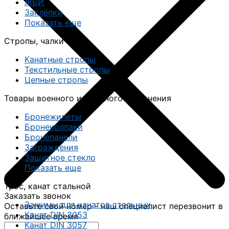
ЖБИ
Заклёпки
Показать еще
Стропы, чалки
Канатные стропы
Текстильные стропы
Цепные стропы
Товары военного и двойного назначения
Бронежилеты
Бронеколпаки
Бронепанели
Заграждения
Защитное стекло
Показать еще
Трос, канат стальной
Заказать звонок
Зажимы для канатов стальных
Оставьте свой номер - наш специалист перезвонит в
Канат DIN 3053
ближайшее время
Канат DIN 3057