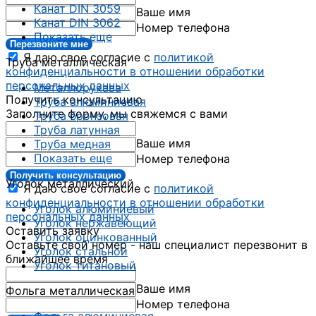
Канат DIN 3059
Ваше имя
Канат DIN 3062
Номер телефона
Показать еще
Перезвоните мне
Я даю свое согласие с
политикой
Труба металлическая
конфиденциальности в отношении обработки
персональных данных
Металлорукава
Получить консультацию
Труба алюминиевая
Заполните форму, мы свяжемся с вами
Труба бронзовая
Труба латунная
Ваше имя
Труба медная
Показать еще
Номер телефона
Получить консультацию
Уголок металлический
Я даю свое согласие с
политикой
конфиденциальности в отношении обработки
Уголок алюминиевый
персональных данных
Уголок нержавеющий
Оставить заявку
Уголок оцинкованный
Оставьте свой номер - наш специалист перезвонит в
Уголок стальной
ближайшее время
Уголок титановый
Ваше имя
Фольга металлическая
Номер телефона