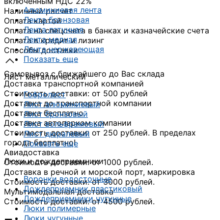
включённым НДС 22%
Алюминиевая лента
Наличный расчет
Лента бронзовая
Оплата картой
Лента латунная
Оплата на спецсчета в банках и казначейские счета
Лента медная
Оплата в кредит и лизинг
Лента нержавеющая
Способы доставки
Показать еще
Самовывоз с ближайшего до Вас склада
Лист металлический
Доставка транспортной компанией
Стоимость доставки: от 500 рублей
Гофролист
Доставка до транспортной компании
Лист алюминиевый
Доставка бесплатно
Лист бронзовый
Доставка автопарком компании
Лист вольфрамовый
Стоимость доставки: от 250 рублей. В пределах
Лист дюралевый
города бесплатно!
Показать еще
Авиадоставка
Люки и дождеприемники
Стоимость доставки: от 1000 рублей.
Доставка в речной и морской порт, маркировка
Воронки водосточные
Стоимость доставки: от 3000 рублей.
Дождеприемник пластиковый
Мультимодальная доставка
Дождеприемники чугунные
Стоимость доставки: от 4500 рублей.
Люки полимерные
Люки чугунные