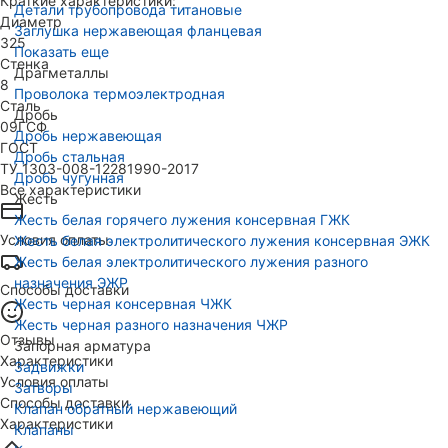
Краткие характеристики:
Детали трубопровода титановые
Диаметр
Заглушка нержавеющая фланцевая
325
Показать еще
Стенка
Драгметаллы
8
Проволока термоэлектродная
Сталь
Дробь
09ГСФ
Дробь нержавеющая
ГОСТ
Дробь стальная
ТУ 1303-008-12281990-2017
Дробь чугунная
Все характеристики
Жесть
Жесть белая горячего лужения консервная ГЖК
Условия оплаты
Жесть белая электролитического лужения консервная ЭЖК
Жесть белая электролитического лужения разного
назначения ЭЖР
Способы доставки
Жесть черная консервная ЧЖК
Жесть черная разного назначения ЧЖР
Отзывы
Запорная арматура
Характеристики
Задвижки
Условия оплаты
Затворы
Способы доставки
Клапан обратный нержавеющий
Характеристики
Клапаны