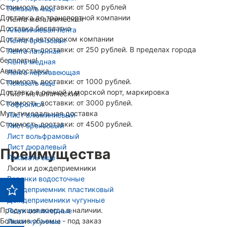
Стоимость доставки: от 500 рублей
Показать еще
Доставка до транспортной компании
Лента металлическая
Доставка бесплатно
Алюминиевая лента
Доставка автопарком компании
Лента бронзовая
Стоимость доставки: от 250 рублей. В пределах города
Лента латунная
бесплатно!
Лента медная
Авиадоставка
Лента нержавеющая
Стоимость доставки: от 1000 рублей.
Показать еще
Доставка в речной и морской порт, маркировка
Лист металлический
Стоимость доставки: от 3000 рублей.
Гофролист
Мультимодальная доставка
Лист алюминиевый
Стоимость доставки: от 4500 рублей.
Лист бронзовый
Лист вольфрамовый
Лист дюралевый
Преимущества
Показать еще
Люки и дождеприемники
Воронки водосточные
Дождеприемник пластиковый
Дождеприемники чугунные
Продукция всегда в наличии.
Люки полимерные
Большие объемы - под заказ
Люки чугунные