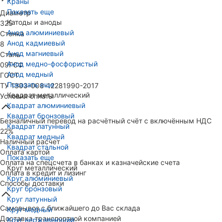
Краны
Показать еще
Диаметр
Катоды и аноды
325
Анод алюминиевый
Стенка
Анод кадмиевый
8
Анод магниевый
Сталь
Анод медно-фосфористый
09ГСФ
Анод медный
ГОСТ
Показать еще
ТУ 1303-008-12281990-2017
Квадрат металлический
Условия оплаты
Квадрат алюминиевый
Квадрат бронзовый
Безналичный перевод на расчётный счёт с включённым НДС
Квадрат латунный
22%
Квадрат медный
Наличный расчет
Квадрат стальной
Оплата картой
Показать еще
Оплата на спецсчета в банках и казначейские счета
Круг металлический
Оплата в кредит и лизинг
Круг алюминиевый
Способы доставки
Круг бронзовый
Круг латунный
Самовывоз с ближайшего до Вас склада
Круг медный
Доставка транспортной компанией
Круг нержавеющий