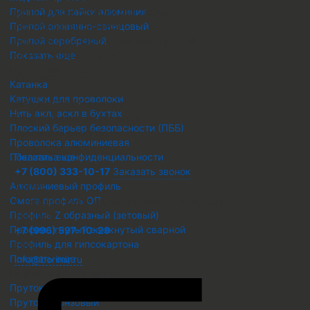
Припой для пайки алюминия
металлоконструкций для любых
Припой оловянно-свинцовый
потребностей бизнеса
Припой серебряный
Комплексное снабжение предприятий
Показать еще
ОГРН 1236600076680
,
Проволока металлическая
ИНН 6686157412
,
Катанка
Катушки для проволоки
© ООО "ПТК "Боримир"
,
2026г. ,
Нить акл, аскл в бухтах
Предложение не является
Плоский барьер безопасности (ПББ)
публичной офертой.
Проволока алюминиевая
Показать еще
Политика конфиденциальности
Профиль
+7 (800) 333-10-17
Заказать звонок
Алюминиевый профиль
Адрес
Омега профиль ОП
г. Екатеринбург, ул. Малышева 51, офис 605
Профиль Z образный (зетовый)
Телефон
Профиль гнутый замкнутый сварной
+7 (996) 597-10-29
Профиль для гипсокартона
Email
Показать еще
info@borimir.ru
Пруток металлический
Пруток алюминиевый
Пруток бронзовый