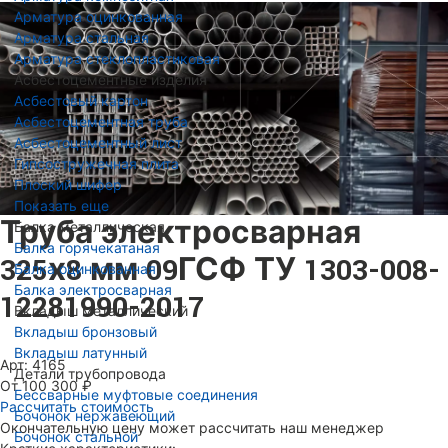
Арматура оцинкованная
Арматура стальная
Арматура стеклопластиковая
Асбестоцементные изделия
Асбестовый картон
Асбестоцементная труба
Асбестоцементный лист
Гипсостружечная плита
Плоский шифер
Показать еще
Труба электросварная
Балка металлическая
Балка горячекатаная
325х8 мм 09ГСФ ТУ 1303-008-
Балка оцинкованная
Балка электросварная
12281990-2017
Вкладыш металлический
Вкладыш бронзовый
Вкладыш латунный
Арт: 4165
Детали трубопровода
От 100 300 ₽
Бессварные муфтовые соединения
Рассчитать стоимость
Бочонок нержавеющий
Окончательную цену может рассчитать наш менеджер
Бочонок стальной