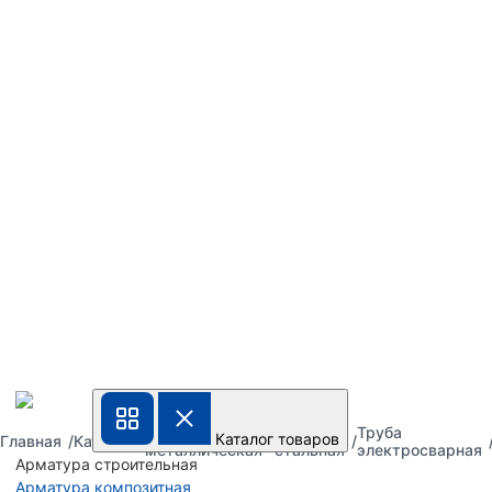
Труба
Труба
Труба
Каталог товаров
Главная
Каталог
металлическая
стальная
электросварная
Арматура строительная
Арматура композитная