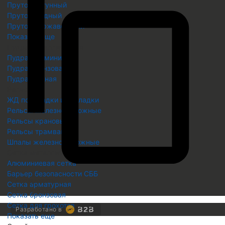
Пруток латунный
Пруток медный
Пруток нержавеющий
Показать еще
Пудра металлическая
Пудра алюминиевая
Пудра бронзовая
Пудра медная
Рельсы
ЖД подкладки и накладки
Рельсы железнодорожные
Рельсы крановые
Рельсы трамвайные
Шпалы железнодорожные
Сетка металлическая
Алюминиевая сетка
Барьер безопасности СББ
Скопировать
Сетка арматурная
Скопировано
Сетка бронзовая
Сетка для грохотов
Разработано в
Показать еще