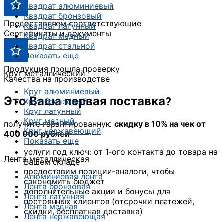
Квадрат алюминиевый
Квадрат бронзовый
Предоставляем соответствующие
Квадрат латунный
Сертификаты и документы
Квадрат медный
Квадрат стальной
Показать еще
Продукция прошла проверку
Круг металлический
Качества на производстве
Круг алюминиевый
Это Ваша первая поставка?
Круг бронзовый
Круг латунный
Круг медный
получите гарантированную
скидку в 10% на чек от
Круг нержавеющий
400 000 рублей
Показать еще
услуги под ключ: от 1-ого контакта до товара на
Лента металлическая
Вашем складе
предоставим позиции-аналоги, чтобы
Алюминиевая лента
сэкономить бюджет
Лента бронзовая
дополнительные акции и бонусы для
Лента латунная
постоянных клиентов (отсрочки платежей,
Лента медная
скидки, бесплатная доставка)
Лента нержавеющая