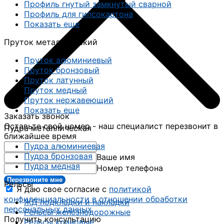
Профиль гнутый замкнутый сварной
Профиль для гипсокартона
Показать еще
Пруток металлический
Пруток алюминиевый
Пруток бронзовый
Пруток латунный
Пруток медный
Пруток нержавеющий
Показать еще
Заказать звонок
Оставьте свой номер - наш специалист перезвонит в
Пудра металлическая
ближайшее время
Пудра алюминиевая
Пудра бронзовая
Ваше имя
Пудра медная
Номер телефона
Перезвоните мне
Рельсы
Я даю свое согласие с
политикой
конфиденциальности в отношении обработки
ЖД подкладки и накладки
персональных данных
Рельсы железнодорожные
Получить консультацию
Рельсы крановые