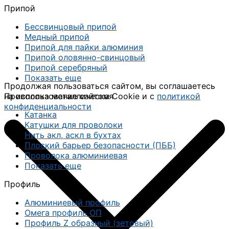
Припой
Бессвинцовый припой
Медный припой
Припой для пайки алюминия
Припой оловянно-свинцовый
Припой серебряный
Показать еще
Продолжая пользоваться сайтом, вы соглашаетесь
на использование сайтом Cookie и с
политикой
Проволока металлическая
конфиденциальности
Катанка
Катушки для проволоки
Нить акл, аскл в бухтах
Плоский барьер безопасности (ПББ)
Проволока алюминиевая
Показать еще
Профиль
Алюминиевый профиль
Омега профиль ОП
Профиль Z образный (зетовый)