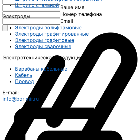
Штрипс стальной
Ваше имя
Номер телефона
Электроды
Email
Электроды вольфрамовые
Электроды графитированные
Электроды графитовые
Электроды сварочные
Электротехническая продукция
Барабаны кабельные
Кабель
Провод
E-mail:
info@borimir.ru