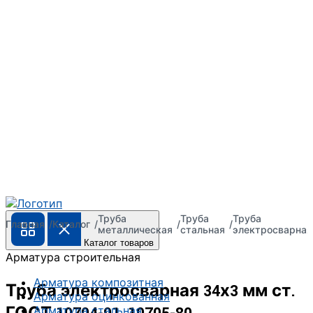
Труба
Труба
Труба
Главная
Каталог
металлическая
стальная
электросварная
Каталог товаров
Арматура строительная
Арматура композитная
Труба электросварная 34х3 мм ст.
Арматура оцинкованная
Арматура стальная