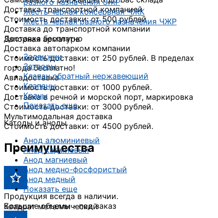
разного назначения ЭЖР
Доставка транспортной компанией
Жесть черная консервная ЧЖК
Стоимость доставки: от 500 рублей
Жесть черная разного назначения ЧЖР
Доставка до транспортной компании
Доставка бесплатно
Запорная арматура
Доставка автопарком компании
Задвижки
Стоимость доставки: от 250 рублей. В пределах
Затворы
города бесплатно!
Клапан обратный нержавеющий
Авиадоставка
Клапаны
Стоимость доставки: от 1000 рублей.
Краны
Доставка в речной и морской порт, маркировка
Показать еще
Стоимость доставки: от 3000 рублей.
Мультимодальная доставка
Катоды и аноды
Стоимость доставки: от 4500 рублей.
Анод алюминиевый
Преимущества
Анод кадмиевый
Анод магниевый
Анод медно-фосфористый
Анод медный
Показать еще
Продукция всегда в наличии.
Большие объемы - под заказ
Квадрат металлический