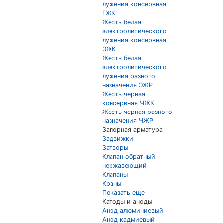
лужения консервная
ГЖК
Жесть белая
электролитического
лужения консервная
ЭЖК
Жесть белая
электролитического
лужения разного
назначения ЭЖР
Жесть черная
консервная ЧЖК
Жесть черная разного
назначения ЧЖР
Запорная арматура
Задвижки
Затворы
Клапан обратный
нержавеющий
Клапаны
Краны
Показать еще
Катоды и аноды
Анод алюминиевый
Анод кадмиевый