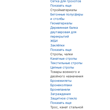
Сетка для грохотов
Показать еще
Стройматериалы
Бетонные полусферы
и столбы
Геоматериалы
Деревянная балка
двутавровая для
перекрытий
ЖБИ
Заклёпки
Показать еще
Стропы, чалки
Канатные стропы
Текстильные стропы
Цепные стропы
Товары военного и
двойного назначения
Бронежилеты
Бронеколпаки
Бронепанели
Заграждения
Защитное стекло
Показать еще
Трос, канат стальной