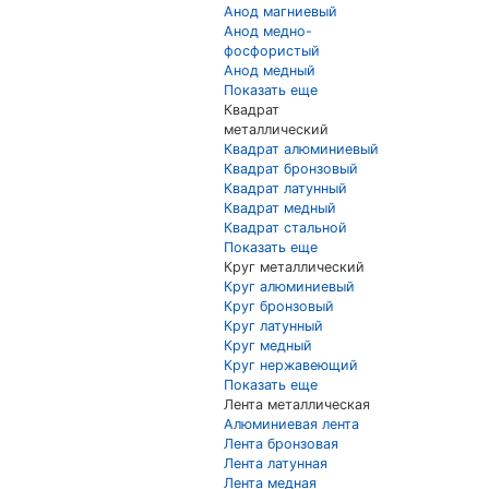
Анод магниевый
Анод медно-
фосфористый
Анод медный
Показать еще
Квадрат
металлический
Квадрат алюминиевый
Квадрат бронзовый
Квадрат латунный
Квадрат медный
Квадрат стальной
Показать еще
Круг металлический
Круг алюминиевый
Круг бронзовый
Круг латунный
Круг медный
Круг нержавеющий
Показать еще
Лента металлическая
Алюминиевая лента
Лента бронзовая
Лента латунная
Лента медная