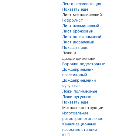
Лента нержавеющая
Показать еще
Лист металлический
Гофролист
Лист алюминиевый
Лист бронзовый
Лист вольфрамовый
Лист дюралевый
Показать еще
Люки и
дождеприемники
Воронки водосточные
Дождеприемник
пластиковый
Дождеприемники
чугунные
Люки полимерные
Люки чугунные
Показать еще
Металлоконструкции
Изготовление
регистров отопления
Канализационные
насосные станции
КНС