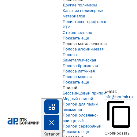
Другие полимеры
Канат из полимерных
материалов
Полиэтилентерефталат
РТИ
Стекловолокно
Показать еще
Полоса металлическая
Полоса алюминиевая
Полоса
биметаллическая
Полоса бронзовая
Полоса латунная
Полоса медная
Показать еще
Припой
E-mail:
Бессвинцовый припой
info@borimir.ru
Медный припой
Припой для пайки
алюминия
Припой оловянно-
свинцовый
Припой серебряный
Показать еще
Скопировать
Каталог