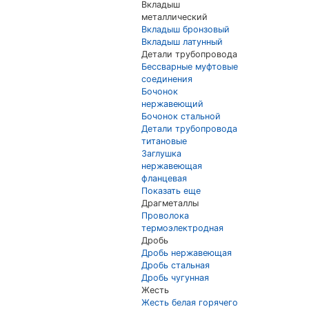
Вкладыш
металлический
Вкладыш бронзовый
Вкладыш латунный
Детали трубопровода
Бессварные муфтовые
соединения
Бочонок
нержавеющий
Бочонок стальной
Детали трубопровода
титановые
Заглушка
нержавеющая
фланцевая
Показать еще
Драгметаллы
Проволока
термоэлектродная
Дробь
Дробь нержавеющая
Дробь стальная
Дробь чугунная
Жесть
Жесть белая горячего