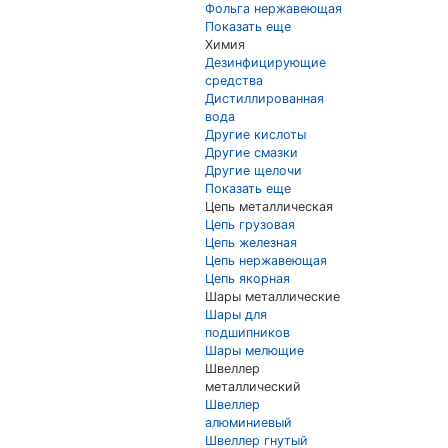
Фольга нержавеющая
Показать еще
Химия
Дезинфицирующие
средства
Дистиллированная
вода
Другие кислоты
Другие смазки
Другие щелочи
Показать еще
Цепь металлическая
Цепь грузовая
Цепь железная
Цепь нержавеющая
Цепь якорная
Шары металлические
Шары для
подшипников
Шары мелющие
Швеллер
металлический
Швеллер
алюминиевый
Швеллер гнутый