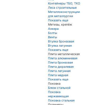
Контейнеры ТБО, ТКО
Леса строительные
Металлоконструкции
для металлургии
Показать еще
Метизы, крепёж
Анкера
Болты
Винты
Втулка бронзовая
Втулка латунная
Показать еще
Плита металлическая
Плита алюминиевая
Плита бронзовая
Плита дюралевая
Плита латунная
Плита медная
Показать еще
Поковка
Блюм стальной
Поковка
нержавеющая
Поковка стальная
Полимеры