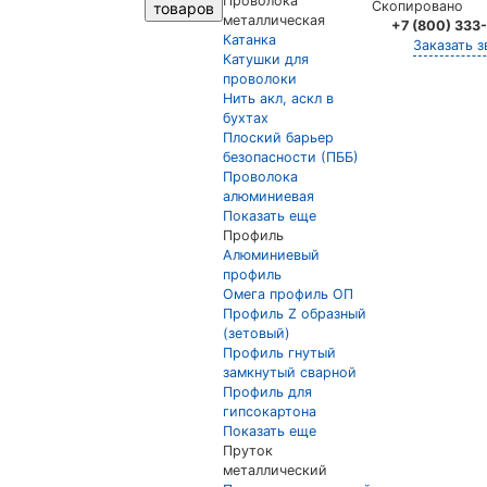
Проволока
Скопировано
товаров
металлическая
+7 (800) 333
Катанка
Заказать з
Катушки для
проволоки
Нить акл, аскл в
бухтах
Плоский барьер
безопасности (ПББ)
Проволока
алюминиевая
Показать еще
Профиль
Алюминиевый
профиль
Омега профиль ОП
Профиль Z образный
(зетовый)
Профиль гнутый
замкнутый сварной
Профиль для
гипсокартона
Показать еще
Пруток
металлический