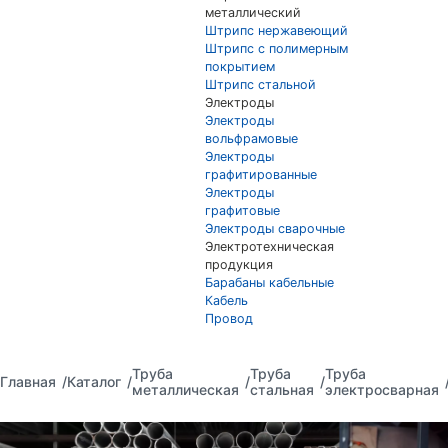
металлический
Штрипс нержавеющий
Штрипс с полимерным
покрытием
Штрипс стальной
Электроды
Электроды
вольфрамовые
Электроды
графитированные
Электроды
графитовые
Электроды сварочные
Электротехническая
продукция
Барабаны кабельные
Кабель
Провод
Труба
Труба
Труба
Главная
Каталог
металлическая
стальная
электросварная