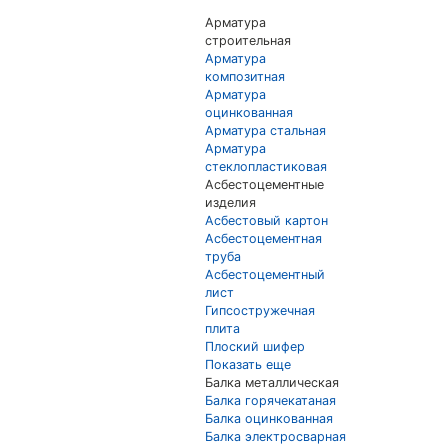
Арматура
строительная
Арматура
композитная
Арматура
оцинкованная
Арматура стальная
Арматура
стеклопластиковая
Асбестоцементные
изделия
Асбестовый картон
Асбестоцементная
труба
Асбестоцементный
лист
Гипсостружечная
плита
Плоский шифер
Показать еще
Балка металлическая
Балка горячекатаная
Балка оцинкованная
Балка электросварная