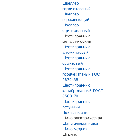
Швеллер
горячекатаный
Швеллер
нержавеющий
Швеллер
оцинкованный
Шестигранник
металлический
Шестигранник
алюминиевый
Шестигранник
бронзовый
Шестигранник
горячекатаный ГОСТ
2879-88
Шестигранник
калиброванный ГОСТ
8560-78
Шестигранник
латунный
Показать еще
Шина электрическая
Шина алюминиевая
Шина медная
Штрипс