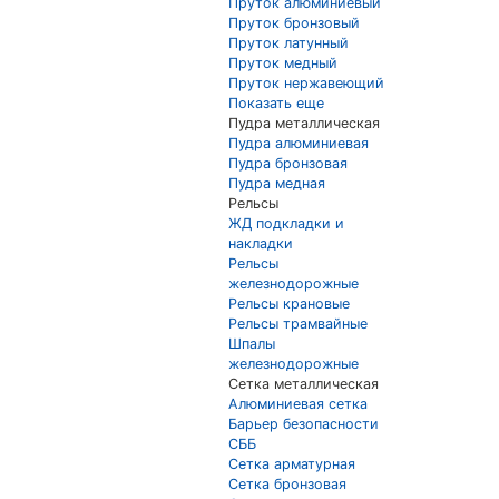
Пруток алюминиевый
Пруток бронзовый
Пруток латунный
Пруток медный
Пруток нержавеющий
Показать еще
Пудра металлическая
Пудра алюминиевая
Пудра бронзовая
Пудра медная
Рельсы
ЖД подкладки и
накладки
Рельсы
железнодорожные
Рельсы крановые
Рельсы трамвайные
Шпалы
железнодорожные
Сетка металлическая
Алюминиевая сетка
Барьер безопасности
СББ
Сетка арматурная
Сетка бронзовая