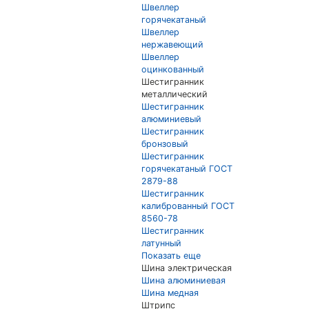
Швеллер
горячекатаный
Швеллер
нержавеющий
Швеллер
оцинкованный
Шестигранник
металлический
Шестигранник
алюминиевый
Шестигранник
бронзовый
Шестигранник
горячекатаный ГОСТ
2879-88
Шестигранник
калиброванный ГОСТ
8560-78
Шестигранник
латунный
Показать еще
Шина электрическая
Шина алюминиевая
Шина медная
Штрипс