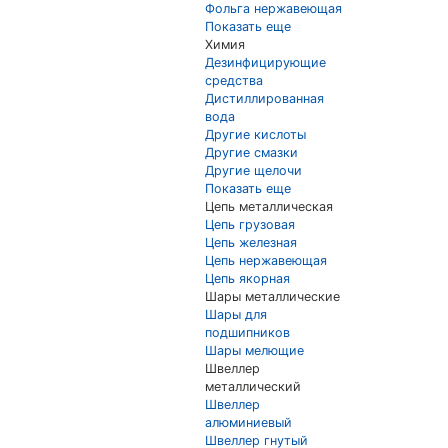
Фольга нержавеющая
Показать еще
Химия
Дезинфицирующие
средства
Дистиллированная
вода
Другие кислоты
Другие смазки
Другие щелочи
Показать еще
Цепь металлическая
Цепь грузовая
Цепь железная
Цепь нержавеющая
Цепь якорная
Шары металлические
Шары для
подшипников
Шары мелющие
Швеллер
металлический
Швеллер
алюминиевый
Швеллер гнутый