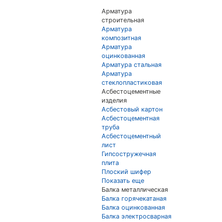
Арматура
строительная
Арматура
композитная
Арматура
оцинкованная
Арматура стальная
Арматура
стеклопластиковая
Асбестоцементные
изделия
Асбестовый картон
Асбестоцементная
труба
Асбестоцементный
лист
Гипсостружечная
плита
Плоский шифер
Показать еще
Балка металлическая
Балка горячекатаная
Балка оцинкованная
Балка электросварная