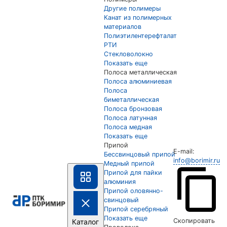
Другие полимеры
Канат из полимерных
материалов
Полиэтилентерефталат
РТИ
Стекловолокно
Показать еще
Полоса металлическая
Полоса алюминиевая
Полоса
биметаллическая
Полоса бронзовая
Полоса латунная
Полоса медная
Показать еще
Припой
E-mail:
Бессвинцовый припой
info@borimir.ru
Медный припой
Припой для пайки
алюминия
Припой оловянно-
свинцовый
Припой серебряный
Показать еще
Скопировать
Каталог