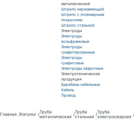
металлический
Штрипс нержавеющий
Штрипс с полимерным
покрытием
Штрипс стальной
Электроды
Электроды
вольфрамовые
Электроды
графитированные
Электроды
графитовые
Электроды сварочные
Электротехническая
продукция
Барабаны кабельные
Кабель
Провод
Труба
Труба
Труба
Главная
Каталог
металлическая
стальная
электросварная