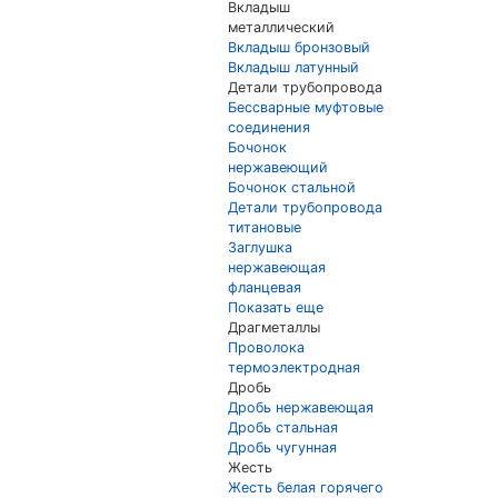
Вкладыш
металлический
Вкладыш бронзовый
Вкладыш латунный
Детали трубопровода
Бессварные муфтовые
соединения
Бочонок
нержавеющий
Бочонок стальной
Детали трубопровода
титановые
Заглушка
нержавеющая
фланцевая
Показать еще
Драгметаллы
Проволока
термоэлектродная
Дробь
Дробь нержавеющая
Дробь стальная
Дробь чугунная
Жесть
Жесть белая горячего