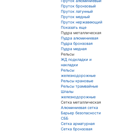
Пруток алюминиевый
Пруток бронзовый
Пруток латунный
Пруток медный
Пруток нержавеющий
Показать еще
Пудра металлическая
Пудра алюминиевая
Пудра бронзовая
Пудра медная
Рельсы
ЖД подкладки и
накладки
Рельсы
железнодорожные
Рельсы крановые
Рельсы трамвайные
Шпалы
железнодорожные
Сетка металлическая
Алюминиевая сетка
Барьер безопасности
СББ
Сетка арматурная
Сетка бронзовая