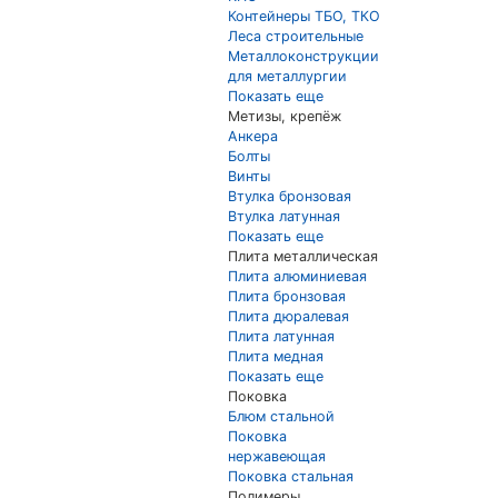
Контейнеры ТБО, ТКО
Леса строительные
Металлоконструкции
для металлургии
Показать еще
Метизы, крепёж
Анкера
Болты
Винты
Втулка бронзовая
Втулка латунная
Показать еще
Плита металлическая
Плита алюминиевая
Плита бронзовая
Плита дюралевая
Плита латунная
Плита медная
Показать еще
Поковка
Блюм стальной
Поковка
нержавеющая
Поковка стальная
Полимеры