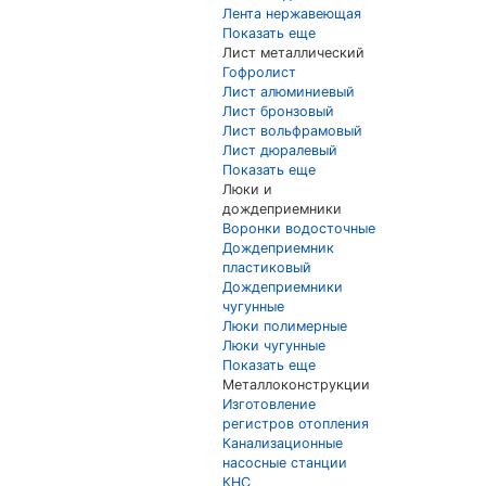
Лента нержавеющая
Показать еще
Лист металлический
Гофролист
Лист алюминиевый
Лист бронзовый
Лист вольфрамовый
Лист дюралевый
Показать еще
Люки и
дождеприемники
Воронки водосточные
Дождеприемник
пластиковый
Дождеприемники
чугунные
Люки полимерные
Люки чугунные
Показать еще
Металлоконструкции
Изготовление
регистров отопления
Канализационные
насосные станции
КНС