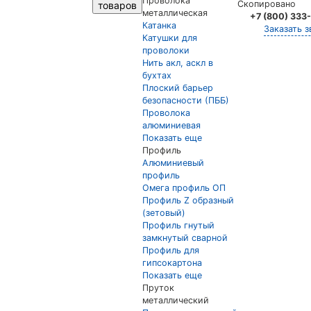
Проволока
Скопировано
товаров
металлическая
+7 (800) 333
Катанка
Заказать з
Катушки для
проволоки
Нить акл, аскл в
бухтах
Плоский барьер
безопасности (ПББ)
Проволока
алюминиевая
Показать еще
Профиль
Алюминиевый
профиль
Омега профиль ОП
Профиль Z образный
(зетовый)
Профиль гнутый
замкнутый сварной
Профиль для
гипсокартона
Показать еще
Пруток
металлический