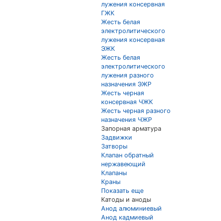
лужения консервная
ГЖК
Жесть белая
электролитического
лужения консервная
ЭЖК
Жесть белая
электролитического
лужения разного
назначения ЭЖР
Жесть черная
консервная ЧЖК
Жесть черная разного
назначения ЧЖР
Запорная арматура
Задвижки
Затворы
Клапан обратный
нержавеющий
Клапаны
Краны
Показать еще
Катоды и аноды
Анод алюминиевый
Анод кадмиевый