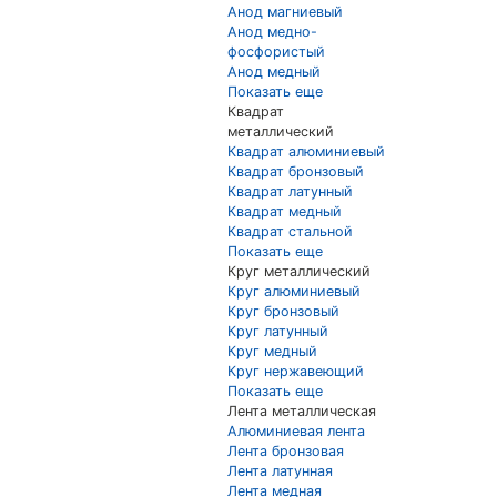
Анод магниевый
Анод медно-
фосфористый
Анод медный
Показать еще
Квадрат
металлический
Квадрат алюминиевый
Квадрат бронзовый
Квадрат латунный
Квадрат медный
Квадрат стальной
Показать еще
Круг металлический
Круг алюминиевый
Круг бронзовый
Круг латунный
Круг медный
Круг нержавеющий
Показать еще
Лента металлическая
Алюминиевая лента
Лента бронзовая
Лента латунная
Лента медная