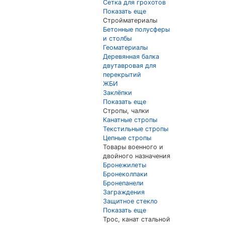
Сетка для грохотов
Показать еще
Стройматериалы
Бетонные полусферы
и столбы
Геоматериалы
Деревянная балка
двутавровая для
перекрытий
ЖБИ
Заклёпки
Показать еще
Стропы, чалки
Канатные стропы
Текстильные стропы
Цепные стропы
Товары военного и
двойного назначения
Бронежилеты
Бронеколпаки
Бронепанели
Заграждения
Защитное стекло
Показать еще
Трос, канат стальной