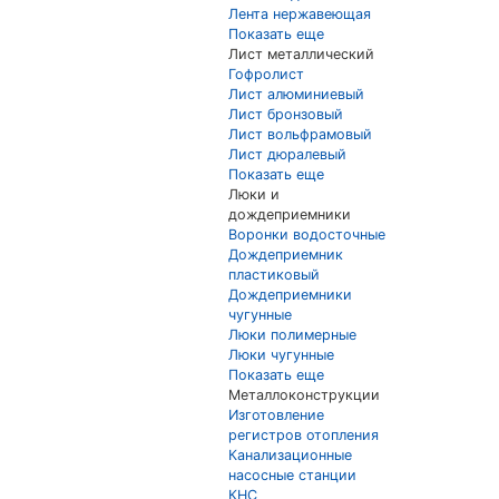
Лента нержавеющая
Показать еще
Лист металлический
Гофролист
Лист алюминиевый
Лист бронзовый
Лист вольфрамовый
Лист дюралевый
Показать еще
Люки и
дождеприемники
Воронки водосточные
Дождеприемник
пластиковый
Дождеприемники
чугунные
Люки полимерные
Люки чугунные
Показать еще
Металлоконструкции
Изготовление
регистров отопления
Канализационные
насосные станции
КНС