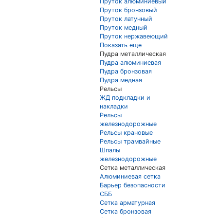
Пруток алюминиевый
Пруток бронзовый
Пруток латунный
Пруток медный
Пруток нержавеющий
Показать еще
Пудра металлическая
Пудра алюминиевая
Пудра бронзовая
Пудра медная
Рельсы
ЖД подкладки и
накладки
Рельсы
железнодорожные
Рельсы крановые
Рельсы трамвайные
Шпалы
железнодорожные
Сетка металлическая
Алюминиевая сетка
Барьер безопасности
СББ
Сетка арматурная
Сетка бронзовая