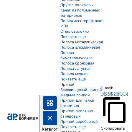
Другие полимеры
Канат из полимерных
материалов
Полиэтилентерефталат
РТИ
Стекловолокно
Показать еще
Полоса металлическая
Полоса алюминиевая
Полоса
биметаллическая
Полоса бронзовая
Полоса латунная
Полоса медная
Показать еще
Припой
E-mail:
Бессвинцовый припой
info@borimir.ru
Медный припой
Припой для пайки
алюминия
Припой оловянно-
свинцовый
Припой серебряный
Показать еще
Скопировать
Каталог