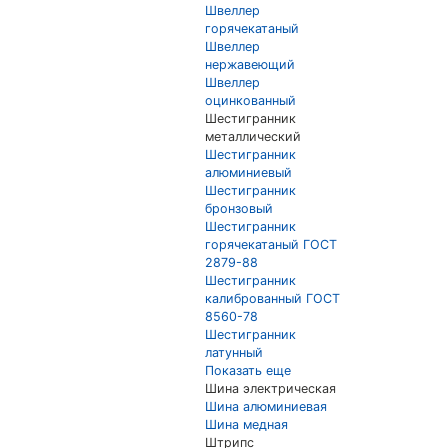
Швеллер
горячекатаный
Швеллер
нержавеющий
Швеллер
оцинкованный
Шестигранник
металлический
Шестигранник
алюминиевый
Шестигранник
бронзовый
Шестигранник
горячекатаный ГОСТ
2879-88
Шестигранник
калиброванный ГОСТ
8560-78
Шестигранник
латунный
Показать еще
Шина электрическая
Шина алюминиевая
Шина медная
Штрипс