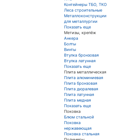
Контейнеры ТБО, ТКО
Леса строительные
Металлоконструкции
для металлургии
Показать еще
Метизы, крепёж
Анкера
Болты
Винты
Втулка бронзовая
Втулка латунная
Показать еще
Плита металлическая
Плита алюминиевая
Плита бронзовая
Плита дюралевая
Плита латунная
Плита медная
Показать еще
Поковка
Блюм стальной
Поковка
нержавеющая
Поковка стальная
Полимеры