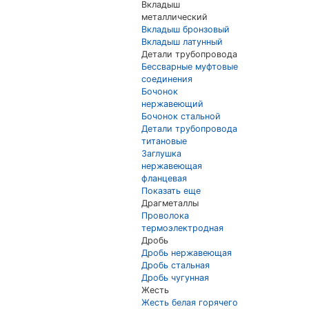
Вкладыш
металлический
Вкладыш бронзовый
Вкладыш латунный
Детали трубопровода
Бессварные муфтовые
соединения
Бочонок
нержавеющий
Бочонок стальной
Детали трубопровода
титановые
Заглушка
нержавеющая
фланцевая
Показать еще
Драгметаллы
Проволока
термоэлектродная
Дробь
Дробь нержавеющая
Дробь стальная
Дробь чугунная
Жесть
Жесть белая горячего