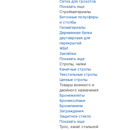
Сетка для грохотов
Показать еще
Стройматериалы
Бетонные полусферы
и столбы
Геоматериалы
Деревянная балка
двутавровая для
перекрытий
ЖБИ
Заклёпки
Показать еще
Стропы, чалки
Канатные стропы
Текстильные стропы
Цепные стропы
Товары военного и
двойного назначения
Бронежилеты
Бронеколпаки
Бронепанели
Заграждения
Защитное стекло
Показать еще
Трос, канат стальной