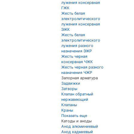
лужения консервная
ГЖК
Жесть белая
электролитического
лужения консервная
ЭЖК
Жесть белая
электролитического
лужения разного
назначения ЭЖР
Жесть черная
консервная ЧЖК
Жесть черная разного
назначения ЧЖР
Запорная арматура
Задвижки
Затворы
Клапан обратный
нержавеющий
Клапаны
Краны
Показать еще
Катоды и аноды
Анод алюминиевый
Анод кадмиевый