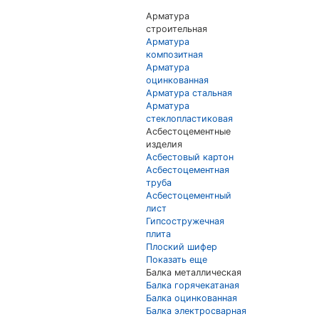
Арматура
строительная
Арматура
композитная
Арматура
оцинкованная
Арматура стальная
Арматура
стеклопластиковая
Асбестоцементные
изделия
Асбестовый картон
Асбестоцементная
труба
Асбестоцементный
лист
Гипсостружечная
плита
Плоский шифер
Показать еще
Балка металлическая
Балка горячекатаная
Балка оцинкованная
Балка электросварная