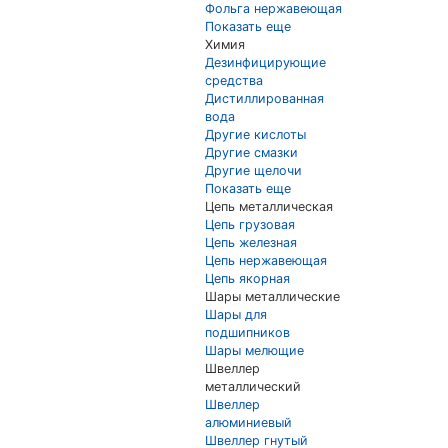
Фольга нержавеющая
Показать еще
Химия
Дезинфицирующие
средства
Дистиллированная
вода
Другие кислоты
Другие смазки
Другие щелочи
Показать еще
Цепь металлическая
Цепь грузовая
Цепь железная
Цепь нержавеющая
Цепь якорная
Шары металлические
Шары для
подшипников
Шары мелющие
Швеллер
металлический
Швеллер
алюминиевый
Швеллер гнутый