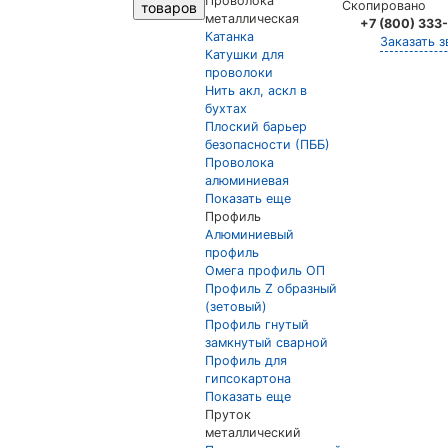
Проволока
Скопировано
товаров
металлическая
+7 (800) 333
Катанка
Заказать з
Катушки для
проволоки
Нить акл, аскл в
бухтах
Плоский барьер
безопасности (ПББ)
Проволока
алюминиевая
Показать еще
Профиль
Алюминиевый
профиль
Омега профиль ОП
Профиль Z образный
(зетовый)
Профиль гнутый
замкнутый сварной
Профиль для
гипсокартона
Показать еще
Пруток
металлический