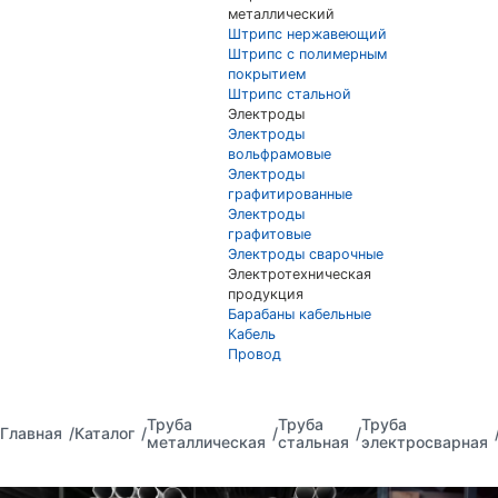
металлический
Штрипс нержавеющий
Штрипс с полимерным
покрытием
Штрипс стальной
Электроды
Электроды
вольфрамовые
Электроды
графитированные
Электроды
графитовые
Электроды сварочные
Электротехническая
продукция
Барабаны кабельные
Кабель
Провод
Труба
Труба
Труба
Главная
Каталог
металлическая
стальная
электросварная