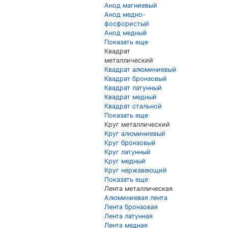
Анод магниевый
Анод медно-
фосфористый
Анод медный
Показать еще
Квадрат
металлический
Квадрат алюминиевый
Квадрат бронзовый
Квадрат латунный
Квадрат медный
Квадрат стальной
Показать еще
Круг металлический
Круг алюминиевый
Круг бронзовый
Круг латунный
Круг медный
Круг нержавеющий
Показать еще
Лента металлическая
Алюминиевая лента
Лента бронзовая
Лента латунная
Лента медная