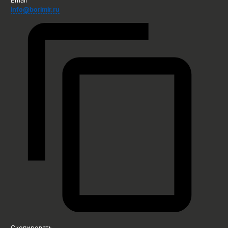
Email
info@borimir.ru
Скопировать