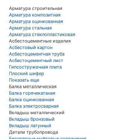
Арматура строительная
Арматура композитная
Арматура оцинкованная
Арматура стальная
Арматура стеклопластиковая
Асбестоцементные изделия
Асбестовый картон
Асбестоцементная труба
Асбестоцементный лист
Гипсостружечная плита
Плоский шифер
Показать еще
Балка металлическая
Балка горячекатаная
Балка оцинкованная
Балка электросварная
Вкладыш металлический
Вкладыш бронзовый
Вкладыш латунный
Детали трубопровода
Бессварные муфтовые соединения