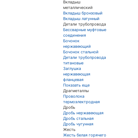
Вкладыш
металлический
Вкладыш бронзовый
Вкладыш латунный
Детали трубопровода
Бессварные муфтовые
соединения
Бочонок
нержавеющий
Бочонок стальной
Детали трубопровода
титановые
Заглушка
нержавеющая
фланцевая
Показать еще
Драгметаллы
Проволока
термоэлектродная
Дробь
Дробь нержавеющая
Дробь стальная
Дробь чугунная
Жесть
Жесть белая горячего