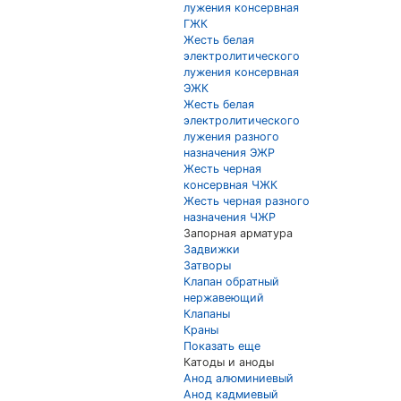
лужения консервная
ГЖК
Жесть белая
электролитического
лужения консервная
ЭЖК
Жесть белая
электролитического
лужения разного
назначения ЭЖР
Жесть черная
консервная ЧЖК
Жесть черная разного
назначения ЧЖР
Запорная арматура
Задвижки
Затворы
Клапан обратный
нержавеющий
Клапаны
Краны
Показать еще
Катоды и аноды
Анод алюминиевый
Анод кадмиевый