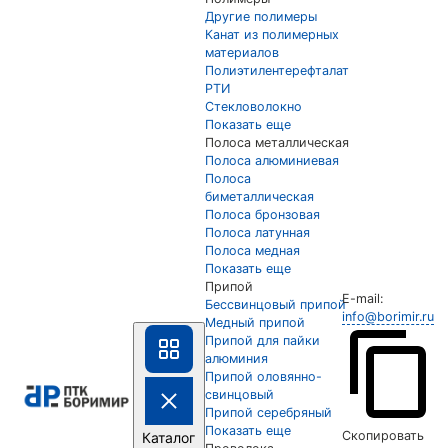
Другие полимеры
Канат из полимерных
материалов
Полиэтилентерефталат
РТИ
Стекловолокно
Показать еще
Полоса металлическая
Полоса алюминиевая
Полоса
биметаллическая
Полоса бронзовая
Полоса латунная
Полоса медная
Показать еще
Припой
E-mail:
Бессвинцовый припой
info@borimir.ru
Медный припой
Припой для пайки
алюминия
Припой оловянно-
свинцовый
Припой серебряный
Показать еще
Скопировать
Каталог