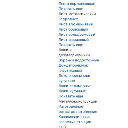
Лента нержавеющая
Показать еще
Лист металлический
Гофролист
Лист алюминиевый
Лист бронзовый
Лист вольфрамовый
Лист дюралевый
Показать еще
Люки и
дождеприемники
Воронки водосточные
Дождеприемник
пластиковый
Дождеприемники
чугунные
Люки полимерные
Люки чугунные
Показать еще
Металлоконструкции
Изготовление
регистров отопления
Канализационные
насосные станции
КНС