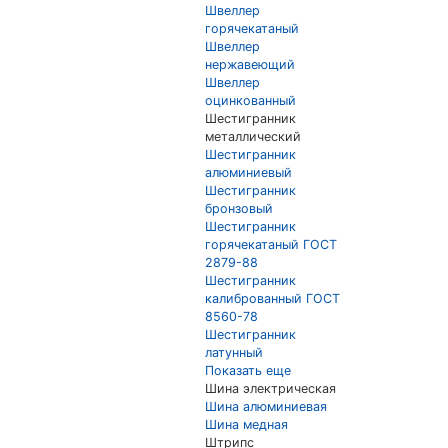
Швеллер
горячекатаный
Швеллер
нержавеющий
Швеллер
оцинкованный
Шестигранник
металлический
Шестигранник
алюминиевый
Шестигранник
бронзовый
Шестигранник
горячекатаный ГОСТ
2879-88
Шестигранник
калиброванный ГОСТ
8560-78
Шестигранник
латунный
Показать еще
Шина электрическая
Шина алюминиевая
Шина медная
Штрипс