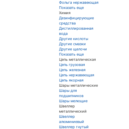
Фольга нержавеющая
Показать еще
Химия
Дезинфицирующие
средства
Дистиллированная
вода
Другие кислоты
Другие смазки
Другие щелочи
Показать еще
Цепь металлическая
Цепь грузовая
Цепь железная
Цепь нержавеющая
Цепь якорная
Шары металлические
Шары для
подшипников
Шары мелющие
Швеллер
металлический
Швеллер
алюминиевый
Швеллер гнутый