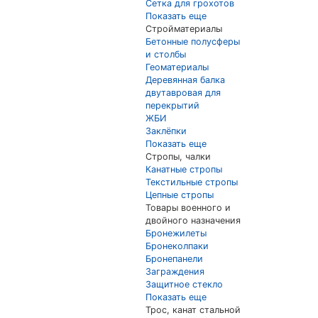
Сетка для грохотов
Показать еще
Стройматериалы
Бетонные полусферы
и столбы
Геоматериалы
Деревянная балка
двутавровая для
перекрытий
ЖБИ
Заклёпки
Показать еще
Стропы, чалки
Канатные стропы
Текстильные стропы
Цепные стропы
Товары военного и
двойного назначения
Бронежилеты
Бронеколпаки
Бронепанели
Заграждения
Защитное стекло
Показать еще
Трос, канат стальной