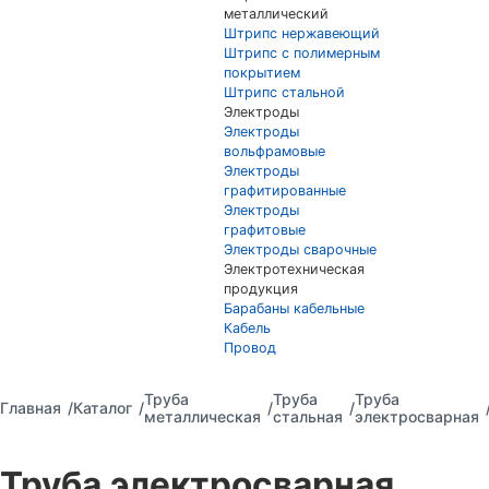
металлический
Штрипс нержавеющий
Штрипс с полимерным
покрытием
Штрипс стальной
Электроды
Электроды
вольфрамовые
Электроды
графитированные
Электроды
графитовые
Электроды сварочные
Электротехническая
продукция
Барабаны кабельные
Кабель
Провод
Труба
Труба
Труба
Главная
Каталог
металлическая
стальная
электросварная
Труба электросварная