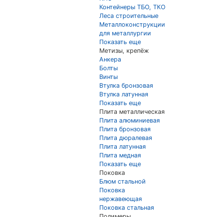
Контейнеры ТБО, ТКО
Леса строительные
Металлоконструкции
для металлургии
Показать еще
Метизы, крепёж
Анкера
Болты
Винты
Втулка бронзовая
Втулка латунная
Показать еще
Плита металлическая
Плита алюминиевая
Плита бронзовая
Плита дюралевая
Плита латунная
Плита медная
Показать еще
Поковка
Блюм стальной
Поковка
нержавеющая
Поковка стальная
Полимеры