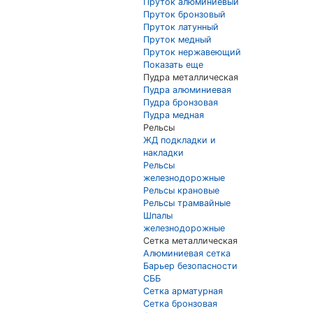
Пруток алюминиевый
Пруток бронзовый
Пруток латунный
Пруток медный
Пруток нержавеющий
Показать еще
Пудра металлическая
Пудра алюминиевая
Пудра бронзовая
Пудра медная
Рельсы
ЖД подкладки и
накладки
Рельсы
железнодорожные
Рельсы крановые
Рельсы трамвайные
Шпалы
железнодорожные
Сетка металлическая
Алюминиевая сетка
Барьер безопасности
СББ
Сетка арматурная
Сетка бронзовая