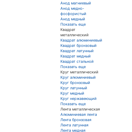
Анод магниевый
Анод медно-
фосфористый
Анод медный
Показать еще
Квадрат
металлический
Квадрат алюминиевый
Квадрат бронзовый
Квадрат латунный
Квадрат медный
Квадрат стальной
Показать еще
Круг металлический
Круг алюминиевый
Круг бронзовый
Круг латунный
Круг медный
Круг нержавеющий
Показать еще
Лента металлическая
Алюминиевая лента
Лента бронзовая
Лента латунная
Лента медная