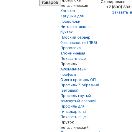
Проволока
Скопировано
товаров
металлическая
+7 (800) 333
Катанка
Заказать з
Катушки для
проволоки
Нить акл, аскл в
бухтах
Плоский барьер
безопасности (ПББ)
Проволока
алюминиевая
Показать еще
Профиль
Алюминиевый
профиль
Омега профиль ОП
Профиль Z образный
(зетовый)
Профиль гнутый
замкнутый сварной
Профиль для
гипсокартона
Показать еще
Пруток
металлический