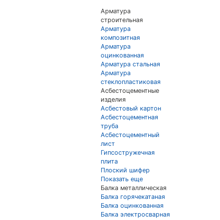
Арматура
строительная
Арматура
композитная
Арматура
оцинкованная
Арматура стальная
Арматура
стеклопластиковая
Асбестоцементные
изделия
Асбестовый картон
Асбестоцементная
труба
Асбестоцементный
лист
Гипсостружечная
плита
Плоский шифер
Показать еще
Балка металлическая
Балка горячекатаная
Балка оцинкованная
Балка электросварная