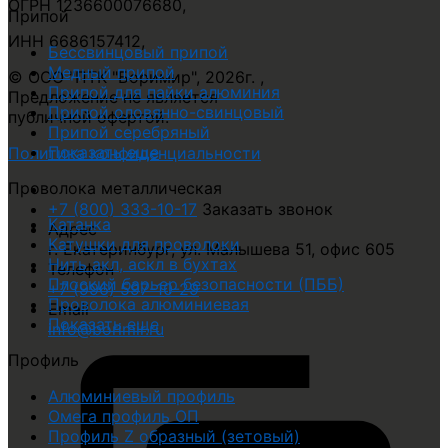
ОГРН 1236600076680
,
Припой
ИНН 6686157412
,
Бессвинцовый припой
Медный припой
© ООО "ПТК "Боримир"
,
2026г. ,
Припой для пайки алюминия
Предложение не является
Припой оловянно-свинцовый
публичной офертой.
Припой серебряный
Показать еще
Политика конфиденциальности
Проволока металлическая
+7 (800) 333-10-17
Заказать звонок
Катанка
Адрес
Катушки для проволоки
г. Екатеринбург, ул. Малышева 51, офис 605
Нить акл, аскл в бухтах
Телефон
Плоский барьер безопасности (ПББ)
+7 (996) 597-10-29
Проволока алюминиевая
Email
Показать еще
info@borimir.ru
Профиль
Алюминиевый профиль
Омега профиль ОП
Профиль Z образный (зетовый)