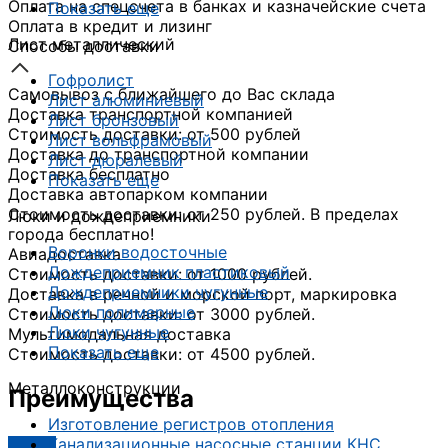
Оплата на спецсчета в банках и казначейские счета
Показать еще
Оплата в кредит и лизинг
Лист металлический
Способы доставки
Гофролист
Самовывоз с ближайшего до Вас склада
Лист алюминиевый
Доставка транспортной компанией
Лист бронзовый
Стоимость доставки: от 500 рублей
Лист вольфрамовый
Доставка до транспортной компании
Лист дюралевый
Доставка бесплатно
Показать еще
Доставка автопарком компании
Стоимость доставки: от 250 рублей. В пределах
Люки и дождеприемники
города бесплатно!
Воронки водосточные
Авиадоставка
Дождеприемник пластиковый
Стоимость доставки: от 1000 рублей.
Дождеприемники чугунные
Доставка в речной и морской порт, маркировка
Люки полимерные
Стоимость доставки: от 3000 рублей.
Люки чугунные
Мультимодальная доставка
Показать еще
Стоимость доставки: от 4500 рублей.
Металлоконструкции
Преимущества
Изготовление регистров отопления
Канализационные насосные станции КНС