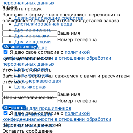
персональных данных
Химия
Заказать продукт
Заполните форму - наш специалист перезвонит в
Дезинфицирующие средства
ближайшее время для уточнения деталей заказа
Дистиллированная вода
Другие кислоты
Ваше имя
Другие смазки
Номер телефона
Другие щелочи
Оставить заявку
Показать еще
Я даю свое согласие с
политикой
конфиденциальности в отношении обработки
Цепь металлическая
персональных данных
Цепь грузовая
Уточнить стоимость
Цепь железная
Заполните форму, мы свяжемся с вами и рассчитаем
Цепь нержавеющая
стоимость
Цепь якорная
Ваше имя
Шары металлические
Номер телефона
Шары для подшипников
Отправить
Я даю свое согласие с
политикой
Шары мелющие
конфиденциальности в отношении обработки
Швеллер металлический
персональных данных
Оставить сообщение