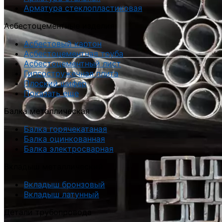
Арматура стеклопластиковая
Асбестоцементные изделия
Асбестовый картон
Асбестоцементная труба
Асбестоцементный лист
Гипсостружечная плита
Плоский шифер
Показать еще
Балка металлическая
Балка горячекатаная
Балка оцинкованная
Балка электросварная
Вкладыш металлический
Вкладыш бронзовый
Вкладыш латунный
Детали трубопровода