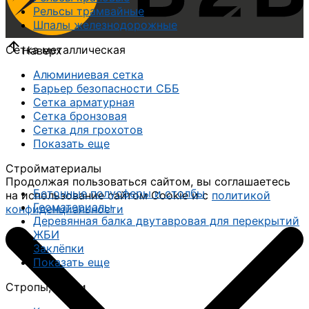
Рельсы трамвайные
Шпалы железнодорожные
Сетка металлическая
Наверх
Алюминиевая сетка
Барьер безопасности СББ
Сетка арматурная
Сетка бронзовая
Сетка для грохотов
Показать еще
Стройматериалы
Продолжая пользоваться сайтом, вы соглашаетесь
Бетонные полусферы и столбы
на использование сайтом Cookie и с
политикой
Геоматериалы
конфиденциальности
Деревянная балка двутавровая для перекрытий
ЖБИ
Заклёпки
Показать еще
Стропы, чалки