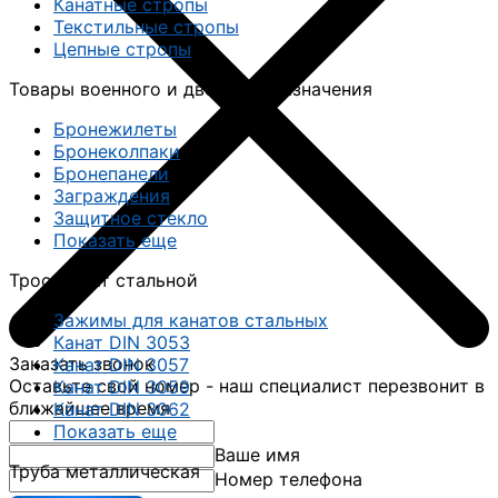
Канатные стропы
Текстильные стропы
Цепные стропы
Товары военного и двойного назначения
Бронежилеты
Бронеколпаки
Бронепанели
Заграждения
Защитное стекло
Показать еще
Трос, канат стальной
Зажимы для канатов стальных
Канат DIN 3053
Заказать звонок
Канат DIN 3057
Оставьте свой номер - наш специалист перезвонит в
Канат DIN 3059
ближайшее время
Канат DIN 3062
Показать еще
Ваше имя
Труба металлическая
Номер телефона