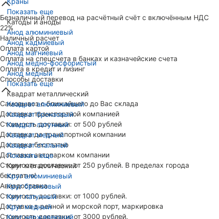
Краны
Показать еще
Безналичный перевод на расчётный счёт с включённым НДС
Катоды и аноды
22%
Анод алюминиевый
Наличный расчет
Анод кадмиевый
Оплата картой
Анод магниевый
Оплата на спецсчета в банках и казначейские счета
Анод медно-фосфористый
Оплата в кредит и лизинг
Анод медный
Способы доставки
Показать еще
Квадрат металлический
Самовывоз с ближайшего до Вас склада
Квадрат алюминиевый
Доставка транспортной компанией
Квадрат бронзовый
Стоимость доставки: от 500 рублей
Квадрат латунный
Доставка до транспортной компании
Квадрат медный
Доставка бесплатно
Квадрат стальной
Доставка автопарком компании
Показать еще
Стоимость доставки: от 250 рублей. В пределах города
Круг металлический
бесплатно!
Круг алюминиевый
Авиадоставка
Круг бронзовый
Стоимость доставки: от 1000 рублей.
Круг латунный
Доставка в речной и морской порт, маркировка
Круг медный
Стоимость доставки: от 3000 рублей.
Круг нержавеющий