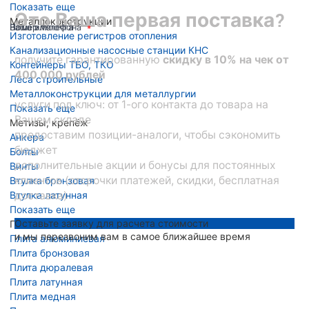
Показать еще
Это Ваша первая поставка?
Металлоконструкции
Ваше имя
Номер телефона
Ваша эл. почта
Изготовление регистров отопления
Канализационные насосные станции КНС
получите гарантированную
скидку в 10% на чек от
Контейнеры ТБО, ТКО
400 000 рублей
Леса строительные
Металлоконструкции для металлургии
услуги под ключ: от 1-ого контакта до товара на
Показать еще
Вашем складе
Метизы, крепёж
предоставим позиции-аналоги, чтобы сэкономить
Анкера
бюджет
Болты
дополнительные акции и бонусы для постоянных
Винты
клиентов (отсрочки платежей, скидки, бесплатная
Втулка бронзовая
Втулка латунная
доставка)
Показать еще
Оставьте заявку для расчета стоимости
Плита металлическая
и мы перезвоним вам в самое ближайшее время
Плита алюминиевая
Плита бронзовая
Плита дюралевая
Плита латунная
Плита медная