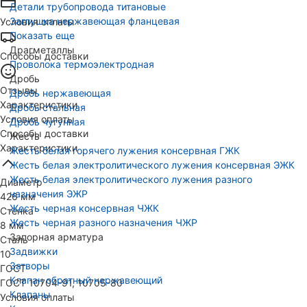
Детали трубопровода титановые
Заглушка нержавеющая фланцевая
Условия оплаты
Показать еще
Драгметаллы
Способы доставки
Проволока термоэлектродная
Дробь
Отзывы
Дробь нержавеющая
Характеристики
Дробь стальная
Условия оплаты
Дробь чугунная
Способы доставки
Жесть
Характеристики
Жесть белая горячего лужения консервная ГЖК
Жесть белая электролитического лужения консервная ЭЖК
Жесть белая электролитического лужения разного
Диаметр
назначения ЭЖР
426 мм
Жесть черная консервная ЧЖК
Стенка
Жесть черная разного назначения ЧЖР
8 мм
Запорная арматура
Сталь
Задвижки
10
Затворы
ГОСТ
Клапан обратный нержавеющий
ГОСТ 10704-91, 10705-80
Клапаны
Условия оплаты