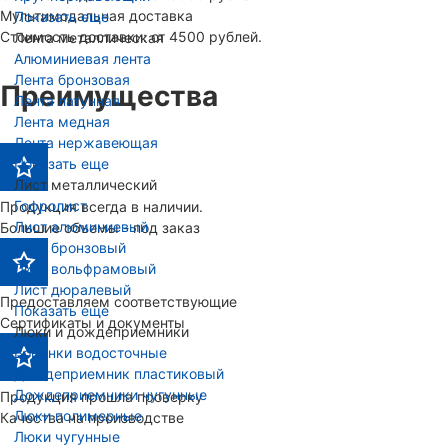
Мультимодальная доставка
Показать еще
Стоимость доставки: от 4500 рублей.
Лента металлическая
Алюминиевая лента
Лента бронзовая
Преимущества
Лента латунная
Лента медная
Лента нержавеющая
Показать еще
Лист металлический
Гофролист
Продукция всегда в наличии.
Лист алюминиевый
Большие объемы - под заказ
Лист бронзовый
Лист вольфрамовый
Лист дюралевый
Предоставляем соответствующие
Показать еще
Сертификаты и документы
Люки и дождеприемники
Воронки водосточные
Дождеприемник пластиковый
Дождеприемники чугунные
Продукция прошла проверку
Люки полимерные
Качества на производстве
Люки чугунные