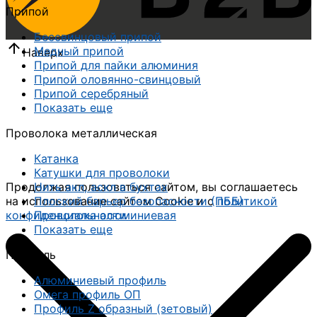
Припой
Бессвинцовый припой
Медный припой
Наверх
Припой для пайки алюминия
Припой оловянно-свинцовый
Припой серебряный
Показать еще
Проволока металлическая
Катанка
Катушки для проволоки
Продолжая пользоваться сайтом, вы соглашаетесь
Нить акл, аскл в бухтах
на использование сайтом Cookie и с
политикой
Плоский барьер безопасности (ПББ)
конфиденциальности
Проволока алюминиевая
Показать еще
Профиль
Алюминиевый профиль
Омега профиль ОП
Профиль Z образный (зетовый)