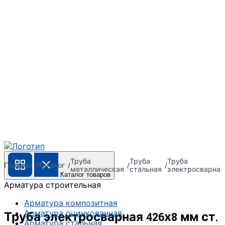
Труба
Труба
Труба
Главная
Каталог
металлическая
стальная
электросварная
Каталог товаров
Арматура строительная
Арматура композитная
Арматура оцинкованная
Труба электросварная 426х8 мм ст.
Арматура стальная