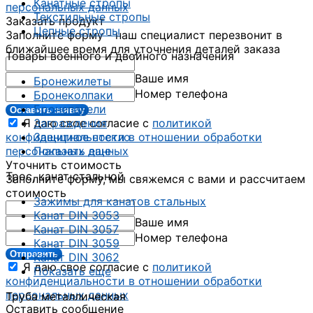
Канатные стропы
персональных данных
Текстильные стропы
Заказать продукт
Цепные стропы
Заполните форму - наш специалист перезвонит в
ближайшее время для уточнения деталей заказа
Товары военного и двойного назначения
Ваше имя
Бронежилеты
Номер телефона
Бронеколпаки
Бронепанели
Оставить заявку
Я даю свое согласие с
политикой
Заграждения
конфиденциальности в отношении обработки
Защитное стекло
персональных данных
Показать еще
Уточнить стоимость
Трос, канат стальной
Заполните форму, мы свяжемся с вами и рассчитаем
стоимость
Зажимы для канатов стальных
Канат DIN 3053
Ваше имя
Канат DIN 3057
Номер телефона
Канат DIN 3059
Отправить
Канат DIN 3062
Я даю свое согласие с
политикой
Показать еще
конфиденциальности в отношении обработки
персональных данных
Труба металлическая
Оставить сообщение