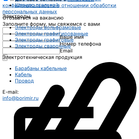
Штрипс стальной
конфиденциальности в отношении обработки
персональных данных
Электроды
Отозваться на вакансию
Заполните форму, мы свяжемся с вами
Электроды вольфрамовые
Электроды графитированные
Ваше имя
Электроды графитовые
Номер телефона
Электроды сварочные
Email
Электротехническая продукция
Барабаны кабельные
Кабель
Провод
E-mail:
info@borimir.ru