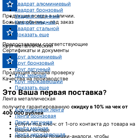
Квадрат алюминиевый
Квадрат бронзовый
Продукция всегда в наличии.
Квадрат латунный
Большие объемы - под заказ
Квадрат медный
Квадрат стальной
Показать еще
Предоставляем соответствующие
Круг металлический
Сертификаты и документы
Круг алюминиевый
Круг бронзовый
Круг латунный
Продукция прошла проверку
Круг медный
Качества на производстве
Круг нержавеющий
Показать еще
Это Ваша первая поставка?
Лента металлическая
получите гарантированную
скидку в 10% на чек от
Алюминиевая лента
400 000 рублей
Лента бронзовая
Лента латунная
услуги под ключ: от 1-ого контакта до товара на
Лента медная
Вашем складе
Лента нержавеющая
предоставим позиции-аналоги, чтобы