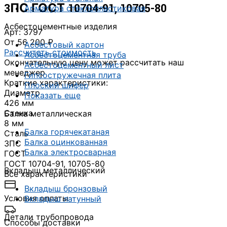
3ПС ГОСТ 10704-91, 10705-80
Арматура стеклопластиковая
Асбестоцементные изделия
Арт: 3797
От 56 200 ₽
Асбестовый картон
Рассчитать стоимость
Асбестоцементная труба
Окончательную цену может рассчитать наш
Асбестоцементный лист
менеджер
Гипсостружечная плита
Краткие характеристики:
Плоский шифер
Диаметр
Показать еще
426 мм
Стенка
Балка металлическая
8 мм
Балка горячекатаная
Сталь
Балка оцинкованная
3ПС
Балка электросварная
ГОСТ
ГОСТ 10704-91, 10705-80
Вкладыш металлический
Все характеристики
Вкладыш бронзовый
Условия оплаты
Вкладыш латунный
Детали трубопровода
Способы доставки