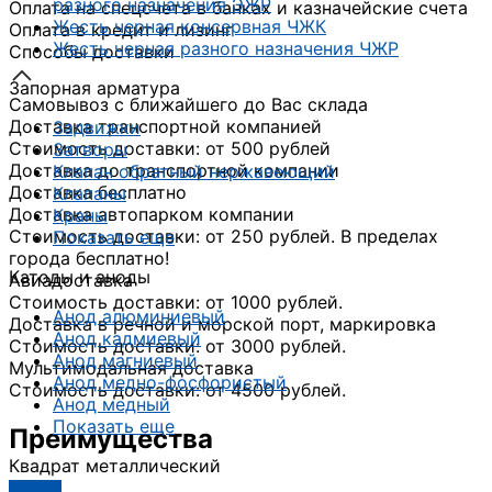
разного назначения ЭЖР
Оплата на спецсчета в банках и казначейские счета
Жесть черная консервная ЧЖК
Оплата в кредит и лизинг
Жесть черная разного назначения ЧЖР
Способы доставки
Запорная арматура
Самовывоз с ближайшего до Вас склада
Доставка транспортной компанией
Задвижки
Стоимость доставки: от 500 рублей
Затворы
Доставка до транспортной компании
Клапан обратный нержавеющий
Доставка бесплатно
Клапаны
Доставка автопарком компании
Краны
Стоимость доставки: от 250 рублей. В пределах
Показать еще
города бесплатно!
Катоды и аноды
Авиадоставка
Стоимость доставки: от 1000 рублей.
Анод алюминиевый
Доставка в речной и морской порт, маркировка
Анод кадмиевый
Стоимость доставки: от 3000 рублей.
Анод магниевый
Мультимодальная доставка
Анод медно-фосфористый
Стоимость доставки: от 4500 рублей.
Анод медный
Показать еще
Преимущества
Квадрат металлический