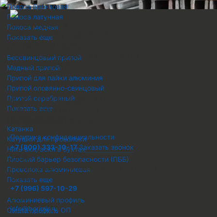
Полоса бронзовая
Полоса латунная
Металлопрокат и производство
Полоса медная
металлоконструкций для любых
Показать еще
потребностей бизнеса
Припой
Комплексное снабжение предприятий
Бессвинцовый припой
ОГРН 1236600076680
,
Медный припой
Припой для пайки алюминия
ИНН 6686157412
,
Припой оловянно-свинцовый
Припой серебряный
© ООО "ПТК "Боримир"
,
2026г. ,
Показать еще
Предложение не является
Проволока металлическая
публичной офертой.
Катанка
Политика конфиденциальности
Катушки для проволоки
+7 (800) 333-10-17
Заказать звонок
Нить акл, аскл в бухтах
Адрес
Плоский барьер безопасности (ПББ)
г. Екатеринбург, ул. Малышева 51, офис 605
Проволока алюминиевая
Телефон
Показать еще
+7 (996) 597-10-29
Профиль
Email
Алюминиевый профиль
info@borimir.ru
Омега профиль ОП