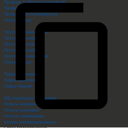
Профиль Z образный (зетовый)
Профиль гнутый замкнутый сварной
Профиль для гипсокартона
Показать еще
Пруток металлический
Пруток алюминиевый
Пруток бронзовый
Пруток латунный
Пруток медный
Пруток нержавеющий
Показать еще
Пудра металлическая
Пудра алюминиевая
Пудра бронзовая
Пудра медная
Рельсы
ЖД подкладки и накладки
Рельсы железнодорожные
Рельсы крановые
Рельсы трамвайные
Скопировать
Шпалы железнодорожные
Скопировано
Сетка металлическая