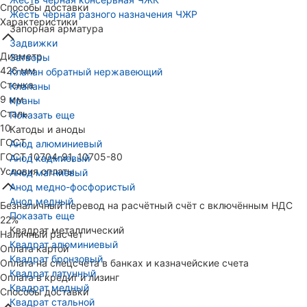
Способы доставки
Жесть черная разного назначения ЧЖР
Характеристики
Запорная арматура
Задвижки
Диаметр
Затворы
426 мм
Клапан обратный нержавеющий
Стенка
Клапаны
9 мм
Краны
Сталь
Показать еще
10
Катоды и аноды
ГОСТ
Анод алюминиевый
ГОСТ 10704-91, 10705-80
Анод кадмиевый
Условия оплаты
Анод магниевый
Анод медно-фосфористый
Анод медный
Безналичный перевод на расчётный счёт с включённым НДС
Показать еще
22%
Квадрат металлический
Наличный расчет
Квадрат алюминиевый
Оплата картой
Квадрат бронзовый
Оплата на спецсчета в банках и казначейские счета
Квадрат латунный
Оплата в кредит и лизинг
Квадрат медный
Способы доставки
Квадрат стальной