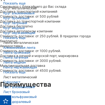
Показать еще
Самовывоз с ближайшего до Вас склада
Круг металлический
Доставка транспортной компанией
Круг алюминиевый
Стоимость доставки: от 500 рублей
Круг бронзовый
Доставка до транспортной компании
Круг латунный
Доставка бесплатно
Круг медный
Доставка автопарком компании
Круг нержавеющий
Стоимость доставки: от 250 рублей. В пределах города
Показать еще
бесплатно!
Лента металлическая
Авиадоставка
Алюминиевая лента
Стоимость доставки: от 1000 рублей.
Лента бронзовая
Доставка в речной и морской порт, маркировка
Лента латунная
Стоимость доставки: от 3000 рублей.
Лента медная
Мультимодальная доставка
Лента нержавеющая
Стоимость доставки: от 4500 рублей.
Показать еще
Лист металлический
Гофролист
Преимущества
Лист алюминиевый
Лист бронзовый
Лист вольфрамовый
Лист дюралевый