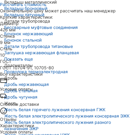
Вкладыш металлический
Рассчитать стоимость
Вкладыш бронзовый
Окончательную цену может рассчитать наш менеджер
Вкладыш латунный
Краткие характеристики:
Детали трубопровода
Диаметр
Бессварные муфтовые соединения
426 мм
Бочонок нержавеющий
Стенка
Бочонок стальной
9 мм
Детали трубопровода титановые
Сталь
Заглушка нержавеющая фланцевая
10
Показать еще
ГОСТ
Драгметаллы
ГОСТ 10704-91, 10705-80
Проволока термоэлектродная
Все характеристики
Дробь
Дробь нержавеющая
Условия оплаты
Дробь стальная
Дробь чугунная
Жесть
Способы доставки
Жесть белая горячего лужения консервная ГЖК
Жесть белая электролитического лужения консервная ЭЖК
Отзывы
Жесть белая электролитического лужения разного
Характеристики
назначения ЭЖР
Условия оплаты
Жесть черная консервная ЧЖК