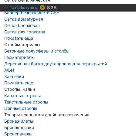
Алюминиевая сетка
Разработано в
Барьер безопасности СББ
Сетка арматурная
Сетка бронзовая
Сетка для грохотов
Показать еще
Стройматериалы
Бетонные полусферы и столбы
Геоматериалы
Деревянная балка двутавровая для перекрытий
ЖБИ
Заклёпки
Показать еще
Стропы, чалки
Канатные стропы
Текстильные стропы
Цепные стропы
Товары военного и двойного назначения
Бронежилеты
Бронеколпаки
Бронепанели