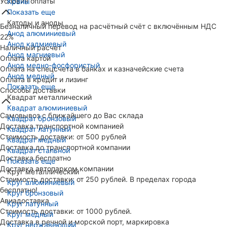
Условия оплаты
Краны
Показать еще
Катоды и аноды
Безналичный перевод на расчётный счёт с включённым НДС
Анод алюминиевый
22%
Анод кадмиевый
Наличный расчет
Анод магниевый
Оплата картой
Анод медно-фосфористый
Оплата на спецсчета в банках и казначейские счета
Анод медный
Оплата в кредит и лизинг
Показать еще
Способы доставки
Квадрат металлический
Квадрат алюминиевый
Самовывоз с ближайшего до Вас склада
Квадрат бронзовый
Доставка транспортной компанией
Квадрат латунный
Стоимость доставки: от 500 рублей
Квадрат медный
Доставка до транспортной компании
Квадрат стальной
Доставка бесплатно
Показать еще
Доставка автопарком компании
Круг металлический
Стоимость доставки: от 250 рублей. В пределах города
Круг алюминиевый
бесплатно!
Круг бронзовый
Авиадоставка
Круг латунный
Стоимость доставки: от 1000 рублей.
Круг медный
Доставка в речной и морской порт, маркировка
Круг нержавеющий