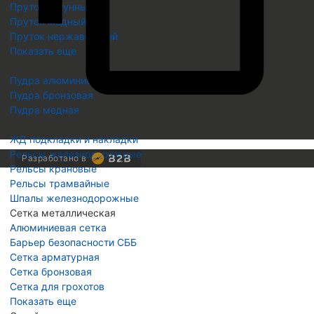
Пруток латунный
Пруток медный
Пруток нержавеющий
Показать еще
Пудра металлическая
Пудра алюминиевая
Пудра бронзовая
Пудра медная
Скопировать
Рельсы
Скопировано
ЖД подкладки и накладки
Рельсы железнодорожные
Разработано в
Рельсы крановые
Рельсы трамвайные
Шпалы железнодорожные
Сетка металлическая
Алюминиевая сетка
Барьер безопасности СББ
Сетка арматурная
Сетка бронзовая
Сетка для грохотов
Показать еще