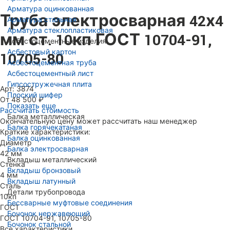
Арматура оцинкованная
Труба электросварная 42х4
Арматура стальная
Арматура стеклопластиковая
мм ст. 10кп ГОСТ 10704-91,
Асбестоцементные изделия
Асбестовый картон
10705-80
Асбестоцементная труба
Асбестоцементный лист
Гипсостружечная плита
Арт: 3874
Плоский шифер
От 48 500 ₽
Показать еще
Рассчитать стоимость
Балка металлическая
Окончательную цену может рассчитать наш менеджер
Балка горячекатаная
Краткие характеристики:
Балка оцинкованная
Диаметр
Балка электросварная
42 мм
Вкладыш металлический
Стенка
Вкладыш бронзовый
4 мм
Вкладыш латунный
Сталь
Детали трубопровода
10кп
Бессварные муфтовые соединения
ГОСТ
Бочонок нержавеющий
ГОСТ 10704-91, 10705-80
Бочонок стальной
Все характеристики