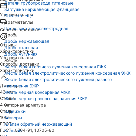
Детали трубопровода титановые
Заглушка нержавеющая фланцевая
Условия оплаты
Показать еще
Драгметаллы
Проволока термоэлектродная
Способы доставки
Дробь
Дробь нержавеющая
Отзывы
Дробь стальная
Характеристики
Дробь чугунная
Условия оплаты
Жесть
Способы доставки
Жесть белая горячего лужения консервная ГЖК
Характеристики
Жесть белая электролитического лужения консервная ЭЖК
Жесть белая электролитического лужения разного
Диаметр
назначения ЭЖР
42 мм
Жесть черная консервная ЧЖК
Стенка
Жесть черная разного назначения ЧЖР
4 мм
Запорная арматура
Сталь
Задвижки
10кп
Затворы
ГОСТ
Клапан обратный нержавеющий
ГОСТ 10704-91, 10705-80
Клапаны