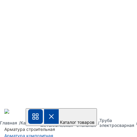
Труба
Труба
Труба
Каталог товаров
Главная
Каталог
металлическая
стальная
электросварная
Арматура строительная
Арматура композитная