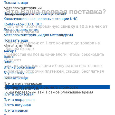
Показать еще
Металлоконструкции
Это Ваша первая поставка?
Изготовление регистров отопления
Ваше имя
Номер телефона
Ваша эл. почта
Канализационные насосные станции КНС
Контейнеры ТБО, ТКО
получите гарантированную
скидку в 10% на чек от
Леса строительные
400 000 рублей
Металлоконструкции для металлургии
Показать еще
услуги под ключ: от 1-ого контакта до товара на
Метизы, крепёж
Вашем складе
Анкера
предоставим позиции-аналоги, чтобы сэкономить
Болты
бюджет
Винты
дополнительные акции и бонусы для постоянных
Втулка бронзовая
клиентов (отсрочки платежей, скидки, бесплатная
Втулка латунная
доставка)
Показать еще
Плита металлическая
Оставьте заявку для расчета стоимости
Плита алюминиевая
и мы перезвоним вам в самое ближайшее время
Плита бронзовая
Плита дюралевая
Плита латунная
Плита медная