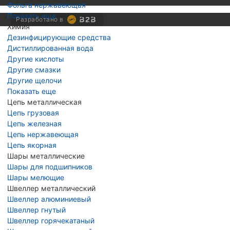
Скопировано
Фольга нержавеющая
Показать еще
Разработано в
Химия
Дезинфицирующие средства
Дистиллированная вода
Другие кислоты
Другие смазки
Другие щелочи
Показать еще
Цепь металлическая
Цепь грузовая
Цепь железная
Цепь нержавеющая
Цепь якорная
Шары металлические
Шары для подшипников
Шары мелющие
Швеллер металлический
Швеллер алюминиевый
Швеллер гнутый
Швеллер горячекатаный