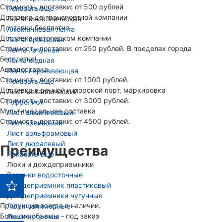
Стоимость доставки: от 500 рублей
Показать еще
Доставка до транспортной компании
Лента металлическая
Доставка бесплатно
Алюминиевая лента
Доставка автопарком компании
Лента бронзовая
Стоимость доставки: от 250 рублей. В пределах города
Лента латунная
бесплатно!
Лента медная
Авиадоставка
Лента нержавеющая
Стоимость доставки: от 1000 рублей.
Показать еще
Доставка в речной и морской порт, маркировка
Лист металлический
Стоимость доставки: от 3000 рублей.
Гофролист
Мультимодальная доставка
Лист алюминиевый
Стоимость доставки: от 4500 рублей.
Лист бронзовый
Лист вольфрамовый
Лист дюралевый
Преимущества
Показать еще
Люки и дождеприемники
Воронки водосточные
Дождеприемник пластиковый
Дождеприемники чугунные
Продукция всегда в наличии.
Люки полимерные
Большие объемы - под заказ
Люки чугунные