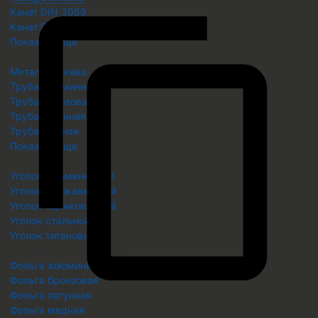
Канат DIN 3059
Канат DIN 3062
Показать еще
Труба металлическая
Металлорукава
Труба алюминиевая
Труба бронзовая
Труба латунная
Труба медная
Показать еще
Уголок металлический
Уголок алюминиевый
Уголок нержавеющий
Уголок оцинкованный
Уголок стальной
Уголок титановый
Фольга металлическая
Фольга алюминиевая
Фольга бронзовая
Фольга латунная
Скопировать
Фольга медная