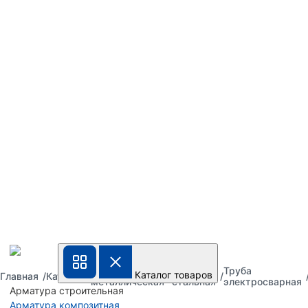
Труба
Труба
Труба
Каталог товаров
Главная
Каталог
металлическая
стальная
электросварная
Арматура строительная
Арматура композитная