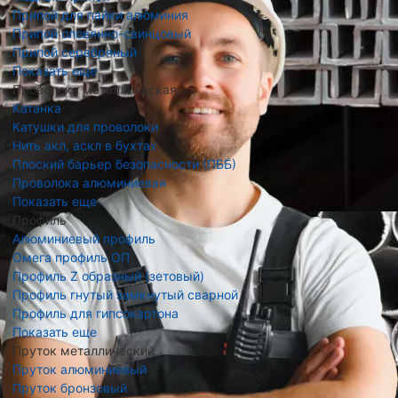
Припой для пайки алюминия
Припой оловянно-свинцовый
Припой серебряный
Показать еще
Проволока металлическая
Катанка
Катушки для проволоки
Нить акл, аскл в бухтах
Плоский барьер безопасности (ПББ)
Проволока алюминиевая
Показать еще
Профиль
Алюминиевый профиль
Омега профиль ОП
Профиль Z образный (зетовый)
Профиль гнутый замкнутый сварной
Профиль для гипсокартона
Показать еще
Пруток металлический
Пруток алюминиевый
Пруток бронзовый