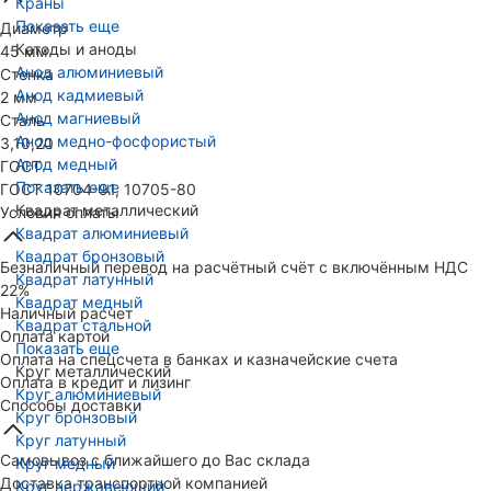
Краны
Показать еще
Диаметр
Катоды и аноды
45 мм
Анод алюминиевый
Стенка
Анод кадмиевый
2 мм
Анод магниевый
Сталь
Анод медно-фосфористый
3,10,20
Анод медный
ГОСТ
Показать еще
ГОСТ 10704-91, 10705-80
Квадрат металлический
Условия оплаты
Квадрат алюминиевый
Квадрат бронзовый
Безналичный перевод на расчётный счёт с включённым НДС
Квадрат латунный
22%
Квадрат медный
Наличный расчет
Квадрат стальной
Оплата картой
Показать еще
Оплата на спецсчета в банках и казначейские счета
Круг металлический
Оплата в кредит и лизинг
Круг алюминиевый
Способы доставки
Круг бронзовый
Круг латунный
Самовывоз с ближайшего до Вас склада
Круг медный
Доставка транспортной компанией
Круг нержавеющий