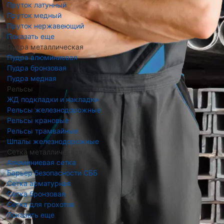
Пруток латунный
Пруток медный
Пруток нержавеющий
Показать еще
Пудра металлическая
Пудра алюминиевая
Пудра бронзовая
Пудра медная
Рельсы
ЖД подкладки и накладки
Рельсы железнодорожные
Рельсы крановые
Рельсы трамвайные
Шпалы железнодорожные
Сетка металлическая
Алюминиевая сетка
Барьер безопасности СББ
Сетка арматурная
Сетка бронзовая
Сетка для грохотов
Показать еще