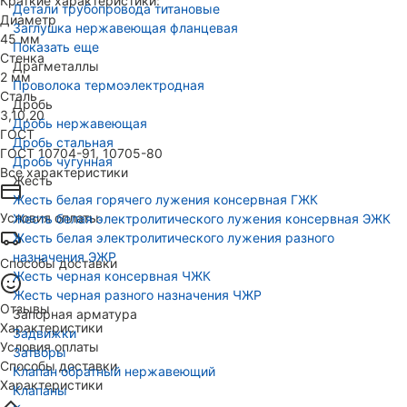
Краткие характеристики:
Детали трубопровода титановые
Диаметр
Заглушка нержавеющая фланцевая
45 мм
Показать еще
Стенка
Драгметаллы
2 мм
Проволока термоэлектродная
Сталь
Дробь
3,10,20
Дробь нержавеющая
ГОСТ
Дробь стальная
ГОСТ 10704-91, 10705-80
Дробь чугунная
Все характеристики
Жесть
Жесть белая горячего лужения консервная ГЖК
Условия оплаты
Жесть белая электролитического лужения консервная ЭЖК
Жесть белая электролитического лужения разного
назначения ЭЖР
Способы доставки
Жесть черная консервная ЧЖК
Жесть черная разного назначения ЧЖР
Отзывы
Запорная арматура
Характеристики
Задвижки
Условия оплаты
Затворы
Способы доставки
Клапан обратный нержавеющий
Характеристики
Клапаны