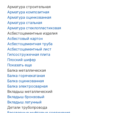
Арматура строительная
Арматура композитная
Арматура оцинкованная
Арматура стальная
Арматура стеклопластиковая
Асбестоцементные изделия
Асбестовый картон
Асбестоцементная труба
Асбестоцементный лист
Гипсостружечная плита
Плоский шифер
Показать еще
Балка металлическая
Балка горячекатаная
Балка оцинкованная
Балка электросварная
Вкладыш металлический
Вкладыш бронзовый
Вкладыш латунный
Детали трубопровода
Бессварные муфтовые соединения