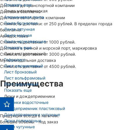
Показать еще
Доставка до транспортной компании
Лента металлическая
Доставка бесплатно
Алюминиевая лента
Доставка автопарком компании
Лента бронзовая
Стоимость доставки: от 250 рублей. В пределах города
Лента латунная
бесплатно!
Лента медная
Авиадоставка
Лента нержавеющая
Стоимость доставки: от 1000 рублей.
Показать еще
Доставка в речной и морской порт, маркировка
Лист металлический
Стоимость доставки: от 3000 рублей.
Гофролист
Мультимодальная доставка
Лист алюминиевый
Стоимость доставки: от 4500 рублей.
Лист бронзовый
Лист вольфрамовый
Преимущества
Лист дюралевый
Показать еще
Люки и дождеприемники
Воронки водосточные
Дождеприемник пластиковый
Дождеприемники чугунные
Продукция всегда в наличии.
Люки полимерные
Большие объемы - под заказ
Люки чугунные