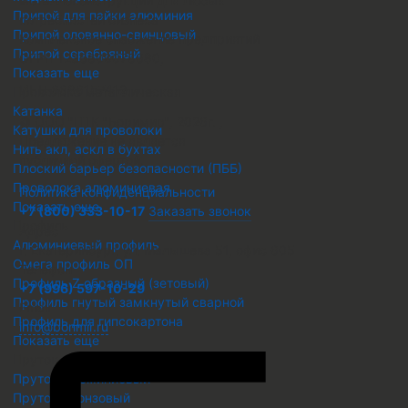
металлоконструкций для любых
Припой для пайки алюминия
потребностей бизнеса
Припой оловянно-свинцовый
Комплексное снабжение предприятий
Припой серебряный
ОГРН 1236600076680
,
Показать еще
ИНН 6686157412
,
Проволока металлическая
Катанка
© ООО "ПТК "Боримир"
,
2026г. ,
Катушки для проволоки
Предложение не является
Нить акл, аскл в бухтах
публичной офертой.
Плоский барьер безопасности (ПББ)
Проволока алюминиевая
Политика конфиденциальности
Показать еще
+7 (800) 333-10-17
Заказать звонок
Профиль
Адрес
Алюминиевый профиль
г. Екатеринбург, ул. Малышева 51, офис 605
Омега профиль ОП
Телефон
Профиль Z образный (зетовый)
+7 (996) 597-10-29
Профиль гнутый замкнутый сварной
Email
Профиль для гипсокартона
info@borimir.ru
Показать еще
Пруток металлический
Пруток алюминиевый
Пруток бронзовый