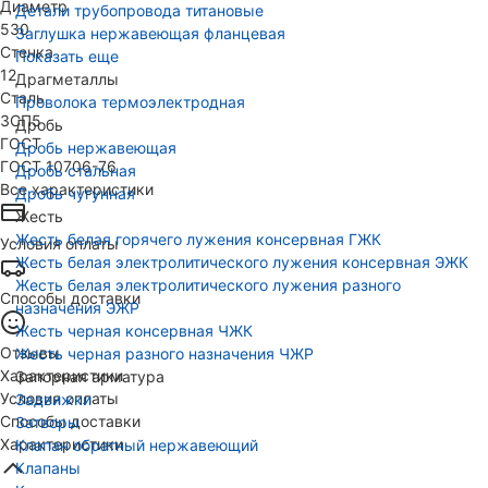
Диаметр
Детали трубопровода титановые
530
Заглушка нержавеющая фланцевая
Стенка
Показать еще
12
Драгметаллы
Сталь
Проволока термоэлектродная
3СП5
Дробь
ГОСТ
Дробь нержавеющая
ГОСТ 10706-76
Дробь стальная
Все характеристики
Дробь чугунная
Жесть
Жесть белая горячего лужения консервная ГЖК
Условия оплаты
Жесть белая электролитического лужения консервная ЭЖК
Жесть белая электролитического лужения разного
Способы доставки
назначения ЭЖР
Жесть черная консервная ЧЖК
Отзывы
Жесть черная разного назначения ЧЖР
Характеристики
Запорная арматура
Условия оплаты
Задвижки
Способы доставки
Затворы
Характеристики
Клапан обратный нержавеющий
Клапаны