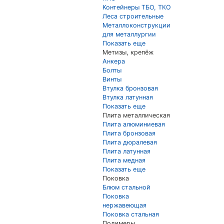
Контейнеры ТБО, ТКО
Леса строительные
Металлоконструкции
для металлургии
Показать еще
Метизы, крепёж
Анкера
Болты
Винты
Втулка бронзовая
Втулка латунная
Показать еще
Плита металлическая
Плита алюминиевая
Плита бронзовая
Плита дюралевая
Плита латунная
Плита медная
Показать еще
Поковка
Блюм стальной
Поковка
нержавеющая
Поковка стальная
Полимеры