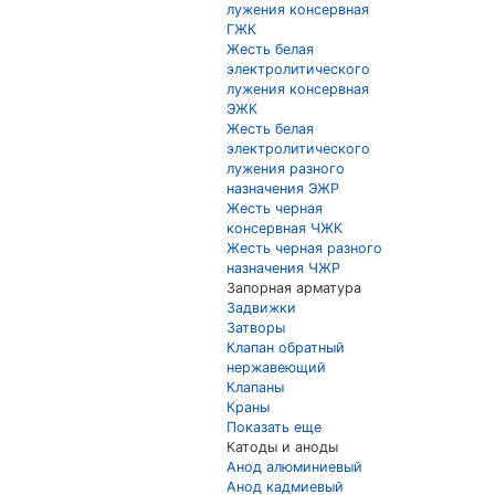
лужения консервная
ГЖК
Жесть белая
электролитического
лужения консервная
ЭЖК
Жесть белая
электролитического
лужения разного
назначения ЭЖР
Жесть черная
консервная ЧЖК
Жесть черная разного
назначения ЧЖР
Запорная арматура
Задвижки
Затворы
Клапан обратный
нержавеющий
Клапаны
Краны
Показать еще
Катоды и аноды
Анод алюминиевый
Анод кадмиевый