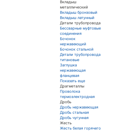
Вкладыш
металлический
Вкладыш бронзовый
Вкладыш латунный
Детали трубопровода
Бессварные муфтовые
соединения
Бочонок
нержавеющий
Бочонок стальной
Детали трубопровода
титановые
Заглушка
нержавеющая
фланцевая
Показать еще
Драгметаллы
Проволока
термоэлектродная
Дробь
Дробь нержавеющая
Дробь стальная
Дробь чугунная
Жесть
Жесть белая горячего