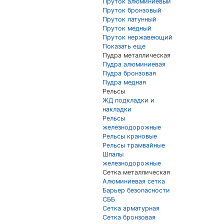
Пруток алюминиевый
Пруток бронзовый
Пруток латунный
Пруток медный
Пруток нержавеющий
Показать еще
Пудра металлическая
Пудра алюминиевая
Пудра бронзовая
Пудра медная
Рельсы
ЖД подкладки и
накладки
Рельсы
железнодорожные
Рельсы крановые
Рельсы трамвайные
Шпалы
железнодорожные
Сетка металлическая
Алюминиевая сетка
Барьер безопасности
СББ
Сетка арматурная
Сетка бронзовая