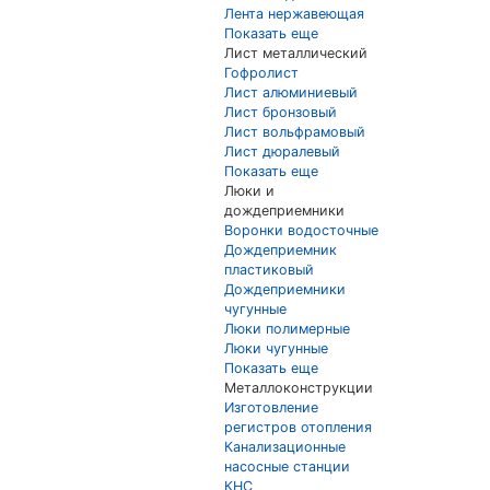
Лента нержавеющая
Показать еще
Лист металлический
Гофролист
Лист алюминиевый
Лист бронзовый
Лист вольфрамовый
Лист дюралевый
Показать еще
Люки и
дождеприемники
Воронки водосточные
Дождеприемник
пластиковый
Дождеприемники
чугунные
Люки полимерные
Люки чугунные
Показать еще
Металлоконструкции
Изготовление
регистров отопления
Канализационные
насосные станции
КНС