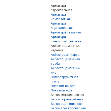
Арматура
строительная
Арматура
композитная
Арматура
оцинкованная
Арматура стальная
Арматура
стеклопластиковая
Асбестоцементные
изделия
Асбестовый картон
Асбестоцементная
труба
Асбестоцементный
лист
Гипсостружечная
плита
Плоский шифер
Показать еще
Балка металлическая
Балка горячекатаная
Балка оцинкованная
Балка электросварная