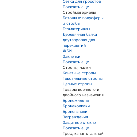
Сетка для грохотов
Показать еще
Стройматериалы
Бетонные полусферы
и столбы
Геоматериалы
Деревянная балка
двутавровая для
перекрытий
ЖБИ
Заклёпки
Показать еще
Стропы, чалки
Канатные стропы
Текстильные стропы
Цепные стропы
Товары военного и
двойного назначения
Бронежилеты
Бронеколпаки
Бронепанели
Заграждения
Защитное стекло
Показать еще
Трос, канат стальной