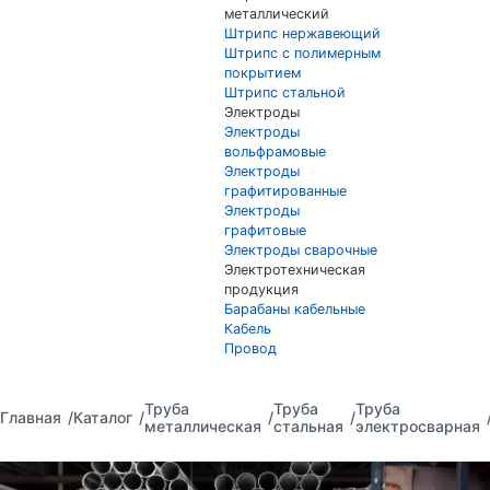
металлический
Штрипс нержавеющий
Штрипс с полимерным
покрытием
Штрипс стальной
Электроды
Электроды
вольфрамовые
Электроды
графитированные
Электроды
графитовые
Электроды сварочные
Электротехническая
продукция
Барабаны кабельные
Кабель
Провод
Труба
Труба
Труба
Главная
Каталог
металлическая
стальная
электросварная