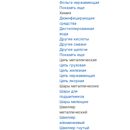
Фольга нержавеющая
Показать еще
Химия
Дезинфицирующие
средства
Дистиллированная
вода
Другие кислоты
Другие смазки
Другие щелочи
Показать еще
Цепь металлическая
Цепь грузовая
Цепь железная
Цепь нержавеющая
Цепь якорная
Шары металлические
Шары для
подшипников
Шары мелющие
Швеллер
металлический
Швеллер
алюминиевый
Швеллер гнутый