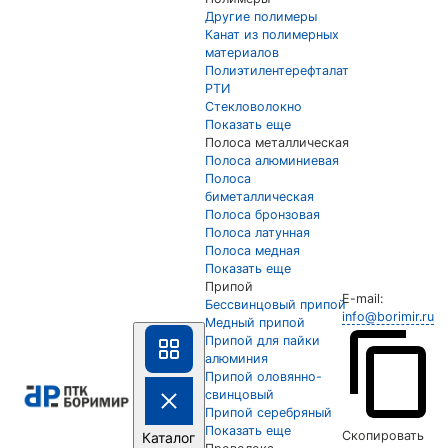
Другие полимеры
Канат из полимерных
материалов
Полиэтилентерефталат
РТИ
Стекловолокно
Показать еще
Полоса металлическая
Полоса алюминиевая
Полоса
биметаллическая
Полоса бронзовая
Полоса латунная
Полоса медная
Показать еще
Припой
E-mail:
Бессвинцовый припой
info@borimir.ru
Медный припой
Припой для пайки
алюминия
Припой оловянно-
свинцовый
Припой серебряный
Показать еще
Скопировать
Каталог