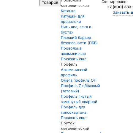
Проволока
Скопировано
товаров
металлическая
+7 (800) 333
Катанка
Заказать з
Катушки для
проволоки
Нить акл, аскл в
бухтах
Плоский барьер
безопасности (ПББ)
Проволока
алюминиевая
Показать еще
Профиль
Алюминиевый
профиль
Омега профиль ОП
Профиль Z образный
(зетовый)
Профиль гнутый
замкнутый сварной
Профиль для
гипсокартона
Показать еще
Пруток
металлический