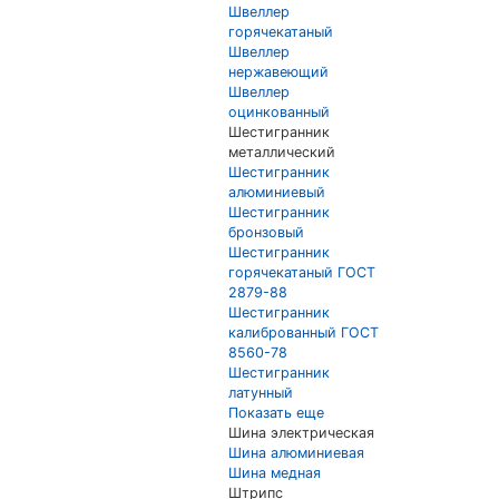
Швеллер
горячекатаный
Швеллер
нержавеющий
Швеллер
оцинкованный
Шестигранник
металлический
Шестигранник
алюминиевый
Шестигранник
бронзовый
Шестигранник
горячекатаный ГОСТ
2879-88
Шестигранник
калиброванный ГОСТ
8560-78
Шестигранник
латунный
Показать еще
Шина электрическая
Шина алюминиевая
Шина медная
Штрипс