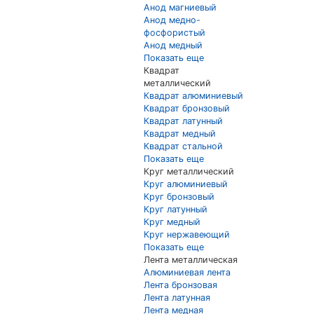
Анод магниевый
Анод медно-
фосфористый
Анод медный
Показать еще
Квадрат
металлический
Квадрат алюминиевый
Квадрат бронзовый
Квадрат латунный
Квадрат медный
Квадрат стальной
Показать еще
Круг металлический
Круг алюминиевый
Круг бронзовый
Круг латунный
Круг медный
Круг нержавеющий
Показать еще
Лента металлическая
Алюминиевая лента
Лента бронзовая
Лента латунная
Лента медная