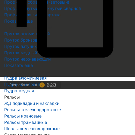
Профиль Z образный (зетовый)
Профиль гнутый замкнутый сварной
Профиль для гипсокартона
Показать еще
Пруток металлический
Пруток алюминиевый
Пруток бронзовый
Пруток латунный
Пруток медный
Пруток нержавеющий
Показать еще
Скопировать
Пудра металлическая
Скопировано
Пудра алюминиевая
Пудра бронзовая
Разработано в
Пудра медная
Рельсы
ЖД подкладки и накладки
Рельсы железнодорожные
Рельсы крановые
Рельсы трамвайные
Шпалы железнодорожные
Сетка металлическая