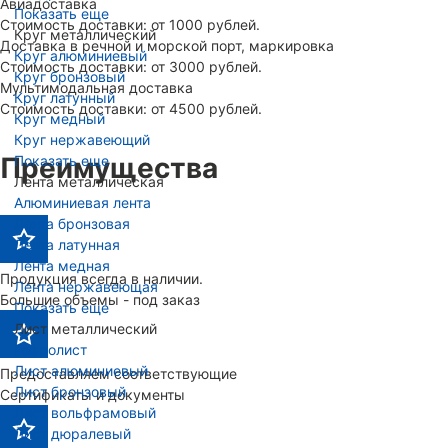
Авиадоставка
Показать еще
Стоимость доставки: от 1000 рублей.
Круг металлический
Доставка в речной и морской порт, маркировка
Круг алюминиевый
Стоимость доставки: от 3000 рублей.
Круг бронзовый
Мультимодальная доставка
Круг латунный
Стоимость доставки: от 4500 рублей.
Круг медный
Круг нержавеющий
Показать еще
Преимущества
Лента металлическая
Алюминиевая лента
Лента бронзовая
Лента латунная
Лента медная
Продукция всегда в наличии.
Лента нержавеющая
Большие объемы - под заказ
Показать еще
Лист металлический
Гофролист
Лист алюминиевый
Предоставляем соответствующие
Лист бронзовый
Сертификаты и документы
Лист вольфрамовый
Лист дюралевый