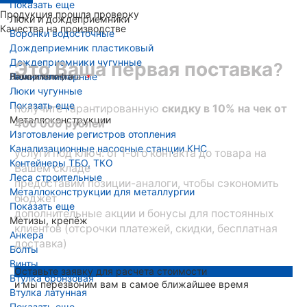
Показать еще
Продукция прошла проверку
Люки и дождеприемники
Качества на производстве
Воронки водосточные
Дождеприемник пластиковый
Дождеприемники чугунные
Это Ваша первая поставка?
Люки полимерные
Ваше имя
Номер телефона
Ваша эл. почта
Люки чугунные
Показать еще
получите гарантированную
скидку в 10% на чек от
Металлоконструкции
400 000 рублей
Изготовление регистров отопления
Канализационные насосные станции КНС
услуги под ключ: от 1-ого контакта до товара на
Контейнеры ТБО, ТКО
Вашем складе
Леса строительные
предоставим позиции-аналоги, чтобы сэкономить
Металлоконструкции для металлургии
бюджет
Показать еще
дополнительные акции и бонусы для постоянных
Метизы, крепёж
клиентов (отсрочки платежей, скидки, бесплатная
Анкера
доставка)
Болты
Винты
Оставьте заявку для расчета стоимости
Втулка бронзовая
и мы перезвоним вам в самое ближайшее время
Втулка латунная
Показать еще