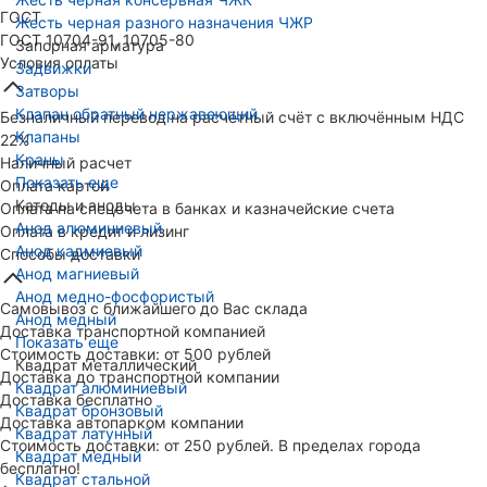
ГОСТ
Жесть черная разного назначения ЧЖР
ГОСТ 10704-91, 10705-80
Запорная арматура
Условия оплаты
Задвижки
Затворы
Клапан обратный нержавеющий
Безналичный перевод на расчётный счёт с включённым НДС
Клапаны
22%
Краны
Наличный расчет
Показать еще
Оплата картой
Катоды и аноды
Оплата на спецсчета в банках и казначейские счета
Анод алюминиевый
Оплата в кредит и лизинг
Анод кадмиевый
Способы доставки
Анод магниевый
Анод медно-фосфористый
Самовывоз с ближайшего до Вас склада
Анод медный
Доставка транспортной компанией
Показать еще
Стоимость доставки: от 500 рублей
Квадрат металлический
Доставка до транспортной компании
Квадрат алюминиевый
Доставка бесплатно
Квадрат бронзовый
Доставка автопарком компании
Квадрат латунный
Стоимость доставки: от 250 рублей. В пределах города
Квадрат медный
бесплатно!
Квадрат стальной