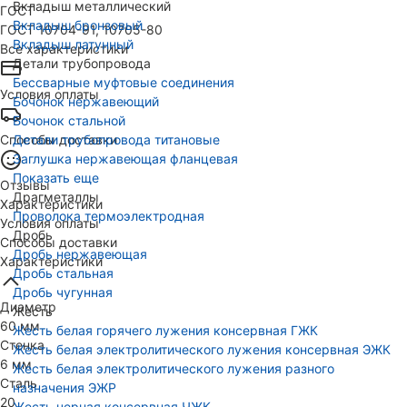
Вкладыш металлический
ГОСТ
Вкладыш бронзовый
ГОСТ 10704-91, 10705-80
Вкладыш латунный
Все характеристики
Детали трубопровода
Бессварные муфтовые соединения
Условия оплаты
Бочонок нержавеющий
Бочонок стальной
Способы доставки
Детали трубопровода титановые
Заглушка нержавеющая фланцевая
Показать еще
Отзывы
Драгметаллы
Характеристики
Проволока термоэлектродная
Условия оплаты
Дробь
Способы доставки
Дробь нержавеющая
Характеристики
Дробь стальная
Дробь чугунная
Диаметр
Жесть
60 мм
Жесть белая горячего лужения консервная ГЖК
Стенка
Жесть белая электролитического лужения консервная ЭЖК
6 мм
Жесть белая электролитического лужения разного
Сталь
назначения ЭЖР
20
Жесть черная консервная ЧЖК