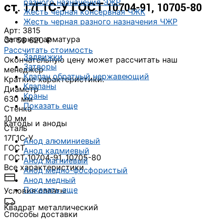
разного назначения ЭЖР
ст. 17Г1С-У ГОСТ 10704-91, 10705-80
Жесть черная консервная ЧЖК
Жесть черная разного назначения ЧЖР
Арт: 3815
Запорная арматура
От 58 620 ₽
Рассчитать стоимость
Задвижки
Окончательную цену может рассчитать наш
Затворы
менеджер
Клапан обратный нержавеющий
Краткие характеристики:
Клапаны
Диаметр
Краны
630 мм
Показать еще
Стенка
10 мм
Катоды и аноды
Сталь
17Г1С-У
Анод алюминиевый
ГОСТ
Анод кадмиевый
ГОСТ 10704-91, 10705-80
Анод магниевый
Все характеристики
Анод медно-фосфористый
Анод медный
Показать еще
Условия оплаты
Квадрат металлический
Способы доставки