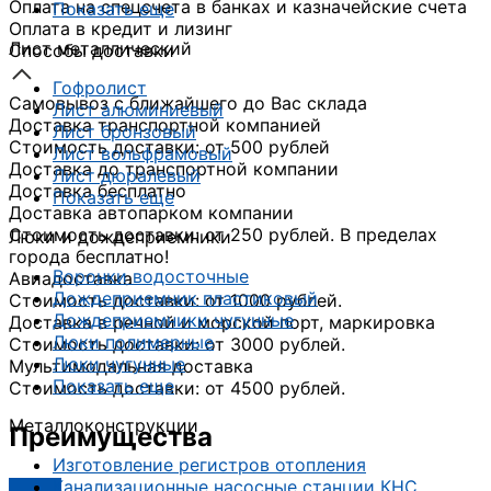
Оплата на спецсчета в банках и казначейские счета
Показать еще
Оплата в кредит и лизинг
Лист металлический
Способы доставки
Гофролист
Самовывоз с ближайшего до Вас склада
Лист алюминиевый
Доставка транспортной компанией
Лист бронзовый
Стоимость доставки: от 500 рублей
Лист вольфрамовый
Доставка до транспортной компании
Лист дюралевый
Доставка бесплатно
Показать еще
Доставка автопарком компании
Стоимость доставки: от 250 рублей. В пределах
Люки и дождеприемники
города бесплатно!
Воронки водосточные
Авиадоставка
Дождеприемник пластиковый
Стоимость доставки: от 1000 рублей.
Дождеприемники чугунные
Доставка в речной и морской порт, маркировка
Люки полимерные
Стоимость доставки: от 3000 рублей.
Люки чугунные
Мультимодальная доставка
Показать еще
Стоимость доставки: от 4500 рублей.
Металлоконструкции
Преимущества
Изготовление регистров отопления
Канализационные насосные станции КНС