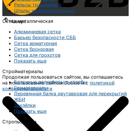
Рельсы трамвайные
Шпалы железнодорожные
Сетка металлическая
Наверх
Алюминиевая сетка
Барьер безопасности СББ
Сетка арматурная
Сетка бронзовая
Сетка для грохотов
Показать еще
Стройматериалы
Продолжая пользоваться сайтом, вы соглашаетесь
Бетонные полусферы и столбы
на использование сайтом Cookie и с
политикой
Геоматериалы
конфиденциальности
Деревянная балка двутавровая для перекрытий
ЖБИ
Заклёпки
Показать еще
Стропы, чалки