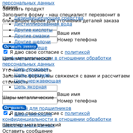
персональных данных
Химия
Заказать продукт
Заполните форму - наш специалист перезвонит в
Дезинфицирующие средства
ближайшее время для уточнения деталей заказа
Дистиллированная вода
Другие кислоты
Ваше имя
Другие смазки
Номер телефона
Другие щелочи
Оставить заявку
Показать еще
Я даю свое согласие с
политикой
конфиденциальности в отношении обработки
Цепь металлическая
персональных данных
Цепь грузовая
Уточнить стоимость
Цепь железная
Заполните форму, мы свяжемся с вами и рассчитаем
Цепь нержавеющая
стоимость
Цепь якорная
Ваше имя
Шары металлические
Номер телефона
Шары для подшипников
Отправить
Я даю свое согласие с
политикой
Шары мелющие
конфиденциальности в отношении обработки
Швеллер металлический
персональных данных
Оставить сообщение