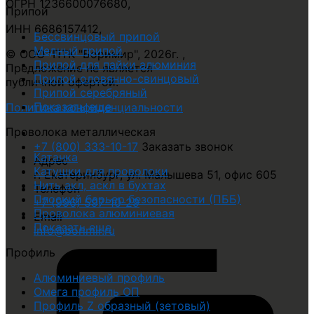
ОГРН 1236600076680
,
Припой
ИНН 6686157412
,
Бессвинцовый припой
Медный припой
© ООО "ПТК "Боримир"
,
2026г. ,
Припой для пайки алюминия
Предложение не является
Припой оловянно-свинцовый
публичной офертой.
Припой серебряный
Показать еще
Политика конфиденциальности
Проволока металлическая
+7 (800) 333-10-17
Заказать звонок
Катанка
Адрес
Катушки для проволоки
г. Екатеринбург, ул. Малышева 51, офис 605
Нить акл, аскл в бухтах
Телефон
Плоский барьер безопасности (ПББ)
+7 (996) 597-10-29
Проволока алюминиевая
Email
Показать еще
info@borimir.ru
Профиль
Алюминиевый профиль
Омега профиль ОП
Профиль Z образный (зетовый)