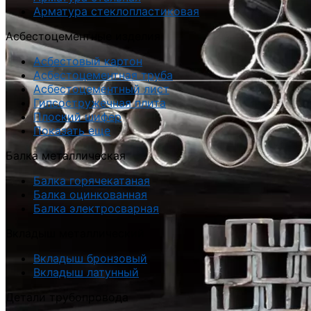
Арматура стеклопластиковая
Асбестоцементные изделия
Асбестовый картон
Асбестоцементная труба
Асбестоцементный лист
Гипсостружечная плита
Плоский шифер
Показать еще
Балка металлическая
Балка горячекатаная
Балка оцинкованная
Балка электросварная
Вкладыш металлический
Вкладыш бронзовый
Вкладыш латунный
Детали трубопровода