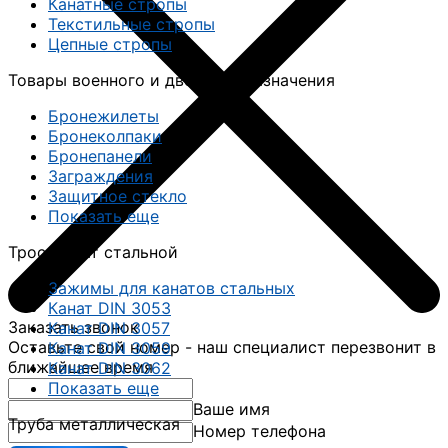
Канатные стропы
Текстильные стропы
Цепные стропы
Товары военного и двойного назначения
Бронежилеты
Бронеколпаки
Бронепанели
Заграждения
Защитное стекло
Показать еще
Трос, канат стальной
Зажимы для канатов стальных
Канат DIN 3053
Заказать звонок
Канат DIN 3057
Оставьте свой номер - наш специалист перезвонит в
Канат DIN 3059
ближайшее время
Канат DIN 3062
Показать еще
Ваше имя
Труба металлическая
Номер телефона