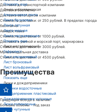
Показать еще
Доставка до транспортной компании
Лента металлическая
Доставка бесплатно
Алюминиевая лента
Доставка автопарком компании
Лента бронзовая
Стоимость доставки: от 250 рублей. В пределах города
Лента латунная
бесплатно!
Лента медная
Авиадоставка
Лента нержавеющая
Стоимость доставки: от 1000 рублей.
Показать еще
Доставка в речной и морской порт, маркировка
Лист металлический
Стоимость доставки: от 3000 рублей.
Гофролист
Мультимодальная доставка
Лист алюминиевый
Стоимость доставки: от 4500 рублей.
Лист бронзовый
Лист вольфрамовый
Преимущества
Лист дюралевый
Показать еще
Люки и дождеприемники
Воронки водосточные
Дождеприемник пластиковый
Дождеприемники чугунные
Продукция всегда в наличии.
Люки полимерные
Большие объемы - под заказ
Люки чугунные