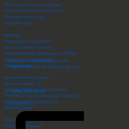
металлоконструкций для любых
Припой для пайки алюминия
потребностей бизнеса
Припой оловянно-свинцовый
Комплексное снабжение предприятий
Припой серебряный
ОГРН 1236600076680
,
Показать еще
ИНН 6686157412
,
Проволока металлическая
Катанка
© ООО "ПТК "Боримир"
,
2026г. ,
Катушки для проволоки
Предложение не является
Нить акл, аскл в бухтах
публичной офертой.
Плоский барьер безопасности (ПББ)
Проволока алюминиевая
Политика конфиденциальности
Показать еще
+7 (800) 333-10-17
Заказать звонок
Профиль
Адрес
Алюминиевый профиль
г. Екатеринбург, ул. Малышева 51, офис 605
Омега профиль ОП
Телефон
Профиль Z образный (зетовый)
+7 (996) 597-10-29
Профиль гнутый замкнутый сварной
Email
Профиль для гипсокартона
info@borimir.ru
Показать еще
Пруток металлический
Пруток алюминиевый
Пруток бронзовый