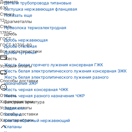
Диаметр
Детали трубопровода титановые
630
Заглушка нержавеющая фланцевая
Стенка
Показать еще
12
Драгметаллы
Сталь
Проволока термоэлектродная
17Г1С
Дробь
ГОСТ
Дробь нержавеющая
ГОСТ 10705-80
Дробь стальная
Все характеристики
Дробь чугунная
Жесть
Жесть белая горячего лужения консервная ГЖК
Условия оплаты
Жесть белая электролитического лужения консервная ЭЖК
Жесть белая электролитического лужения разного
Способы доставки
назначения ЭЖР
Жесть черная консервная ЧЖК
Отзывы
Жесть черная разного назначения ЧЖР
Характеристики
Запорная арматура
Условия оплаты
Задвижки
Способы доставки
Затворы
Характеристики
Клапан обратный нержавеющий
Клапаны