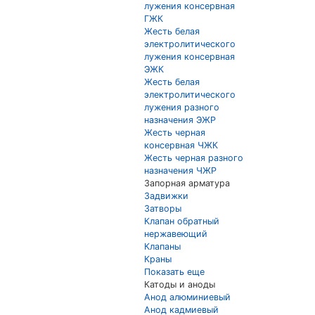
лужения консервная
ГЖК
Жесть белая
электролитического
лужения консервная
ЭЖК
Жесть белая
электролитического
лужения разного
назначения ЭЖР
Жесть черная
консервная ЧЖК
Жесть черная разного
назначения ЧЖР
Запорная арматура
Задвижки
Затворы
Клапан обратный
нержавеющий
Клапаны
Краны
Показать еще
Катоды и аноды
Анод алюминиевый
Анод кадмиевый