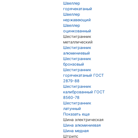
Швеллер
горячекатаный
Швеллер
нержавеющий
Швеллер
оцинкованный
Шестигранник
металлический
Шестигранник
алюминиевый
Шестигранник
бронзовый
Шестигранник
горячекатаный ГОСТ
2879-88
Шестигранник
калиброванный ГОСТ
8560-78
Шестигранник
латунный
Показать еще
Шина электрическая
Шина алюминиевая
Шина медная
Штрипс