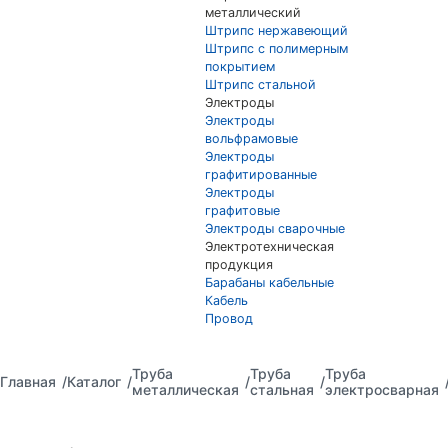
металлический
Штрипс нержавеющий
Штрипс с полимерным
покрытием
Штрипс стальной
Электроды
Электроды
вольфрамовые
Электроды
графитированные
Электроды
графитовые
Электроды сварочные
Электротехническая
продукция
Барабаны кабельные
Кабель
Провод
Труба
Труба
Труба
Главная
Каталог
металлическая
стальная
электросварная