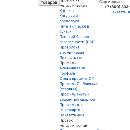
Проволока
Скопировано
товаров
металлическая
+7 (800) 333
Катанка
Заказать з
Катушки для
проволоки
Нить акл, аскл в
бухтах
Плоский барьер
безопасности (ПББ)
Проволока
алюминиевая
Показать еще
Профиль
Алюминиевый
профиль
Омега профиль ОП
Профиль Z образный
(зетовый)
Профиль гнутый
замкнутый сварной
Профиль для
гипсокартона
Показать еще
Пруток
металлический