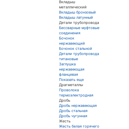
Вкладыш
металлический
Вкладыш бронзовый
Вкладыш латунный
Детали трубопровода
Бессварные муфтовые
соединения
Бочонок
нержавеющий
Бочонок стальной
Детали трубопровода
титановые
Заглушка
нержавеющая
фланцевая
Показать еще
Драгметаллы
Проволока
термоэлектродная
Дробь
Дробь нержавеющая
Дробь стальная
Дробь чугунная
Жесть
Жесть белая горячего