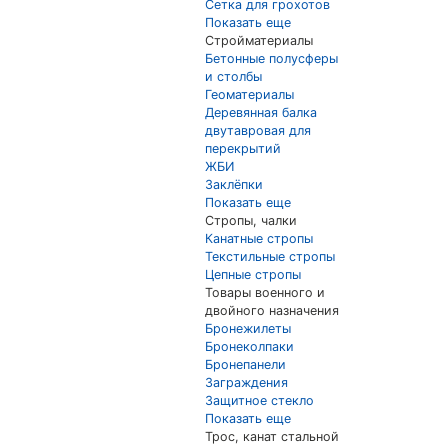
Сетка для грохотов
Показать еще
Стройматериалы
Бетонные полусферы
и столбы
Геоматериалы
Деревянная балка
двутавровая для
перекрытий
ЖБИ
Заклёпки
Показать еще
Стропы, чалки
Канатные стропы
Текстильные стропы
Цепные стропы
Товары военного и
двойного назначения
Бронежилеты
Бронеколпаки
Бронепанели
Заграждения
Защитное стекло
Показать еще
Трос, канат стальной