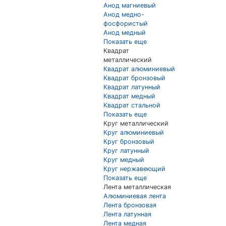
Анод магниевый
Анод медно-
фосфористый
Анод медный
Показать еще
Квадрат
металлический
Квадрат алюминиевый
Квадрат бронзовый
Квадрат латунный
Квадрат медный
Квадрат стальной
Показать еще
Круг металлический
Круг алюминиевый
Круг бронзовый
Круг латунный
Круг медный
Круг нержавеющий
Показать еще
Лента металлическая
Алюминиевая лента
Лента бронзовая
Лента латунная
Лента медная