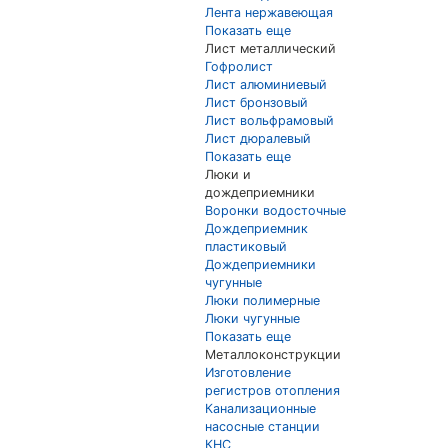
Лента нержавеющая
Показать еще
Лист металлический
Гофролист
Лист алюминиевый
Лист бронзовый
Лист вольфрамовый
Лист дюралевый
Показать еще
Люки и
дождеприемники
Воронки водосточные
Дождеприемник
пластиковый
Дождеприемники
чугунные
Люки полимерные
Люки чугунные
Показать еще
Металлоконструкции
Изготовление
регистров отопления
Канализационные
насосные станции
КНС