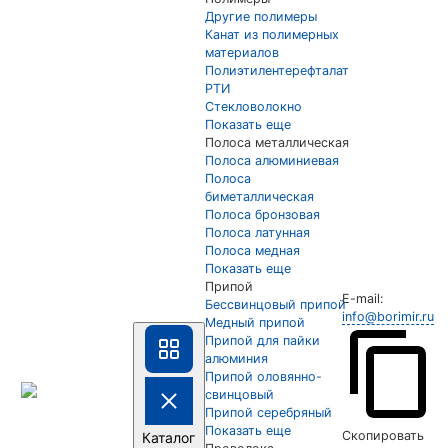
Другие полимеры
Канат из полимерных
материалов
Полиэтилентерефталат
РТИ
Стекловолокно
Показать еще
Полоса металлическая
Полоса алюминиевая
Полоса
биметаллическая
Полоса бронзовая
Полоса латунная
Полоса медная
Показать еще
Припой
E-mail:
Бессвинцовый припой
info@borimir.ru
Медный припой
Припой для пайки
алюминия
Припой оловянно-
свинцовый
Припой серебряный
Показать еще
Скопировать
Каталог