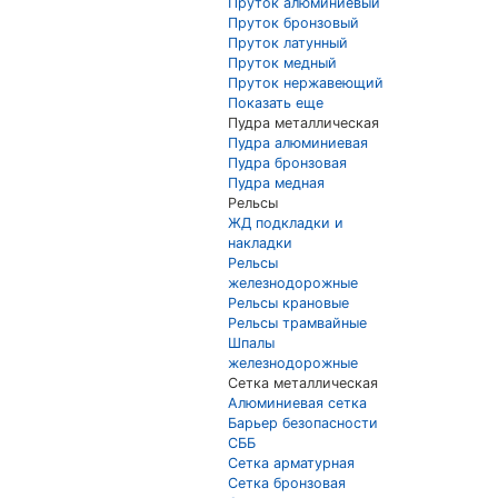
Пруток алюминиевый
Пруток бронзовый
Пруток латунный
Пруток медный
Пруток нержавеющий
Показать еще
Пудра металлическая
Пудра алюминиевая
Пудра бронзовая
Пудра медная
Рельсы
ЖД подкладки и
накладки
Рельсы
железнодорожные
Рельсы крановые
Рельсы трамвайные
Шпалы
железнодорожные
Сетка металлическая
Алюминиевая сетка
Барьер безопасности
СББ
Сетка арматурная
Сетка бронзовая