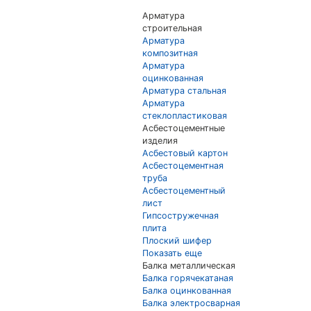
Арматура
строительная
Арматура
композитная
Арматура
оцинкованная
Арматура стальная
Арматура
стеклопластиковая
Асбестоцементные
изделия
Асбестовый картон
Асбестоцементная
труба
Асбестоцементный
лист
Гипсостружечная
плита
Плоский шифер
Показать еще
Балка металлическая
Балка горячекатаная
Балка оцинкованная
Балка электросварная