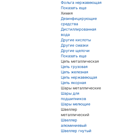
Фольга нержавеющая
Показать еще
Химия
Дезинфицирующие
средства
Дистиллированная
вода
Другие кислоты
Другие смазки
Другие щелочи
Показать еще
Цепь металлическая
Цепь грузовая
Цепь железная
Цепь нержавеющая
Цепь якорная
Шары металлические
Шары для
подшипников
Шары мелющие
Швеллер
металлический
Швеллер
алюминиевый
Швеллер гнутый