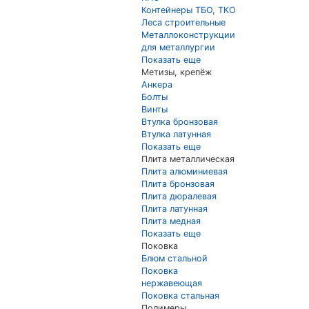
Контейнеры ТБО, ТКО
Леса строительные
Металлоконструкции
для металлургии
Показать еще
Метизы, крепёж
Анкера
Болты
Винты
Втулка бронзовая
Втулка латунная
Показать еще
Плита металлическая
Плита алюминиевая
Плита бронзовая
Плита дюралевая
Плита латунная
Плита медная
Показать еще
Поковка
Блюм стальной
Поковка
нержавеющая
Поковка стальная
Полимеры